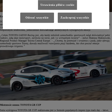
Ustawienia plików cookie
Emocje z TOYOTA GAZOO Racing Polska
Odrzuć wszystkie
Zaakceptuj wszystkie
TOYOTA GAZOO Racing Polska otwiera nowe ścieżki dla entuzjastów pragnących pogłębiać swoje
zainteresowania motorsportem. Rozwój serii GR CUP sprawia, że zarówno uczestnicy wydarzeń track day, jak
i zawodnicy e-motorsportu mają okazję testować możliwości sportowych modeli Toyoty w kontrolowanym,
bezpiecznym środowisku, jednocześnie doświadczając autentycznych wyścigowych emocji.
„Celem TOYOTA GAZOO Racing jest, aby każdy miłośnik samochodów sportowych mógł doświadczyć pełni
radości, jaką daje motorsport, zarówno na torze, jak i w wirtualnym świecie”
– mówi Mateusz Malinowski,
Regional Product Manager Toyota Central Europe. –
„Chcemy, by potencjał i wrażenia z jazdy, jakie oferują
samochody sportowe Toyoty, dawały możliwość rozwijania pasji każdemu, kto chce poczuć emocje
prawdziwego ścigania.”
Mistrzowie sezonu TOYOTA GR CUP
Seria wyścigowa TOYOTA GR CUP realizowana jest w formule popularnych imprez typu track day – łatwo