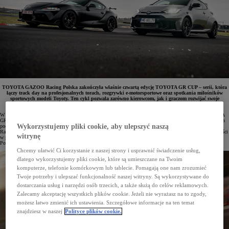
TOYOTA GAZOO Racing Polska zakończyła właśnie czwartą edycję TOYOTA GR CUP – serii, która
łączy track day na profesjonalnych torach, rozgrywki e-motorsportowe oraz spotkania miłośników
sportowych modeli Toyoty. Ten cykl pozwala zarówno kierowcom, jak i graczom rozwijać swoje
zainteresowania oraz cieszyć się emocjami związanymi ze sportową jazdą.
W rywalizacji TOYOTA GR CUP DIGITAL uczestnicy mierzyli się w e-motorsporcie, natomiast w TOYOTA
GR CUP właściciele aut z gamy GAZOO Racing oraz innych sportowych modeli Toyoty ścigali się na torach
Wykorzystujemy pliki cookie, aby ulepszyć naszą
podczas wydarzeń typu track day. Zmagania odbywały się od kwietnia do października w ramach zawodów
Race Cup oraz Classicauto Cup. W części e-motorsportowej niemal każdy mógł spróbować swoich możliwości
witrynę
w popularnej, łatwo dostępnej grze Forza Motorsport, w turniejach współtworzonych przez Forza Motorsport
Polska i Budda Play.
Chcemy ułatwić Ci korzystanie z naszej strony i usprawnić świadczenie usług,
dlatego wykorzystujemy pliki cookie, które są umieszczane na Twoim
komputerze, telefonie komórkowym lub tablecie. Pomagają one nam zrozumieć
Twoje potrzeby i ulepszać funkcjonalność naszej witryny. Są wykorzystywane do
dostarczania usług i narzędzi osób trzecich, a także służą do celów reklamowych.
Zalecamy akceptację wszystkich plików cookie. Jeżeli nie wyrażasz na to zgody,
możesz łatwo zmienić ich ustawienia. Szczegółowe informacje na ten temat
znajdziesz w naszej
Polityce plików cookie.