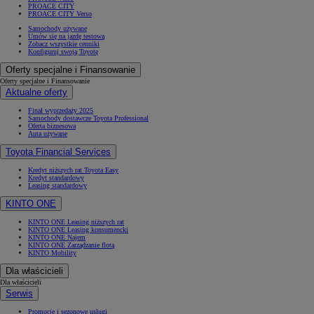
PROACE CITY
PROACE CITY Verso
Samochody używane
Umów się na jazdę testową
Zobacz wszystkie cenniki
Konfiguruj swoją Toyotę
Oferty specjalne i Finansowanie
Oferty specjalne i Finansowanie
Aktualne oferty
Finał wyprzedaży 2025
Samochody dostawcze Toyota Professional
Oferta biznesowa
Auta używane
Toyota Financial Services
Kredyt niższych rat Toyota Easy
Kredyt standardowy
Leasing standardowy
KINTO ONE
KINTO ONE Leasing niższych rat
KINTO ONE Leasing konsumencki
KINTO ONE Najem
KINTO ONE Zarządzanie flotą
KINTO Mobility
Dla właścicieli
Dla właścicieli
Serwis
Promocje i sezonowe usługi