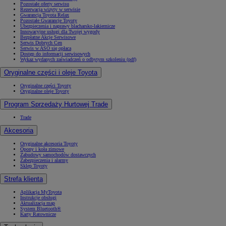
Pozostałe oferty serwisu
Rezerwacja wizyty w serwisie
Gwarancja Toyota Relax
Pozostałe Gwarancje Toyoty
Ubezpieczenia i naprawy blacharsko-lakiernicze
Innowacyjne usługi dla Twojej wygody
Bezpłatne Akcje Serwisowe
Serwis Dobrych Cen
Serwis w ASO się opłaca
Dostęp do informacji serwisowych
Wykaz wydanych zaświadczeń o odbytym szkoleniu (pdf)
Oryginalne części i oleje Toyota
Oryginalne części Toyoty
Oryginalne oleje Toyoty
Program Sprzedaży Hurtowej Trade
Trade
Akcesoria
Oryginalne akcesoria Toyoty
Opony i koła zimowe
Zabudowy samochodów dostawczych
Zabezpieczenia i alarmy
Sklep Toyoty
Strefa klienta
Aplikacja MyToyota
Instrukcje obsługi
Aktualizacja map
System Bluetooth®
Karty Ratownicze