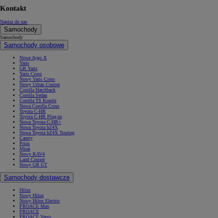
Kontakt
Napisz do nas
Samochody
Samochody
Samochody osobowe
Nowe Aygo X
Yaris
GR Yaris
Yaris Cross
Nowy Yaris Cross
Nowy Urban Cruiser
Corolla Hatchback
Corolla Sedan
Corolla TS Kombi
Nowa Corolla Cross
Toyota C-HR
Toyota C-HR Plug-in
Nowa Toyota C-HR+
Nowa Toyota bZ4X
Nowa Toyota bZ4X Touring
Camry
Prius
Mirai
Nowy RAV4
Land Cruiser
Nowy GR GT
Samochody dostawcze
Hilux
Nowy Hilux
Nowy Hilux Electric
PROACE Max
PROACE
PROACE Verso