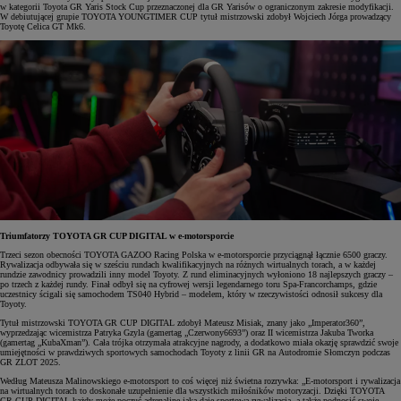
w kategorii Toyota GR Yaris Stock Cup przeznaczonej dla GR Yarisów o ograniczonym zakresie modyfikacji.
W debiutującej grupie TOYOTA YOUNGTIMER CUP tytuł mistrzowski zdobył Wojciech Jórga prowadzący
Toyotę Celica GT Mk6.
Triumfatorzy TOYOTA GR CUP DIGITAL w e-motorsporcie
Trzeci sezon obecności TOYOTA GAZOO Racing Polska w e-motorsporcie przyciągnął łącznie 6500 graczy.
Rywalizacja odbywała się w sześciu rundach kwalifikacyjnych na różnych wirtualnych torach, a w każdej
rundzie zawodnicy prowadzili inny model Toyoty. Z rund eliminacyjnych wyłoniono 18 najlepszych graczy –
po trzech z każdej rundy. Finał odbył się na cyfrowej wersji legendarnego toru Spa-Francorchamps, gdzie
uczestnicy ścigali się samochodem TS040 Hybrid – modelem, który w rzeczywistości odnosił sukcesy dla
Toyoty.
Tytuł mistrzowski TOYOTA GR CUP DIGITAL zdobył Mateusz Misiak, znany jako „Imperator360”,
wyprzedzając wicemistrza Patryka Gzyla (gamertag „Czerwony6693”) oraz II wicemistrza Jakuba Tworka
(gamertag „KubaXman”). Cała trójka otrzymała atrakcyjne nagrody, a dodatkowo miała okazję sprawdzić swoje
umiejętności w prawdziwych sportowych samochodach Toyoty z linii GR na Autodromie Słomczyn podczas
GR ZLOT 2025.
Według Mateusza Malinowskiego e-motorsport to coś więcej niż świetna rozrywka: „E-motorsport i rywalizacja
na wirtualnych torach to doskonałe uzupełnienie dla wszystkich miłośników motoryzacji. Dzięki TOYOTA
GR CUP DIGITAL każdy może poczuć adrenalinę jaką daje sportowa rywalizacja, a także podnosić swoje