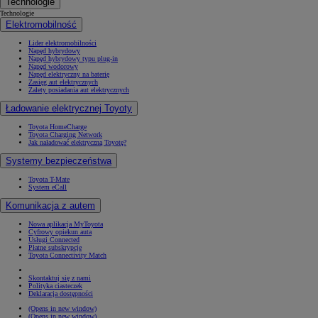
Technologie
Technologie
Elektromobilność
Lider elektromobilności
Napęd hybrydowy
Napęd hybrydowy typu plug-in
Napęd wodorowy
Napęd elektryczny na baterię
Zasięg aut elektrycznych
Zalety posiadania aut elektrycznych
Ładowanie elektrycznej Toyoty
Toyota HomeCharge
Toyota Charging Network
Jak naładować elektryczną Toyotę?
Systemy bezpieczeństwa
Toyota T-Mate
System eCall
Komunikacja z autem
Nowa aplikacja MyToyota
Cyfrowy opiekun auta
Usługi Connected
Płatne subskrypcje
Toyota Connectivity Match
Skontaktuj się z nami
Polityka ciasteczek
Deklaracja dostępności
(Opens in new window)
(Opens in new window)