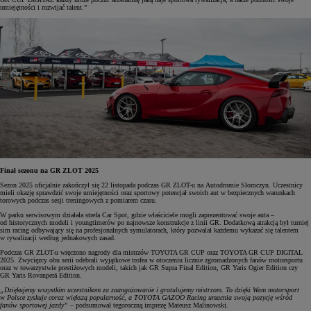
umiejętności i rozwijać talent.”
Finał sezonu na GR ZLOT 2025
Sezon 2025 oficjalnie zakończył się 22 listopada podczas GR ZLOT-u na Autodromie Słomczyn. Uczestnicy
mieli okazję sprawdzić swoje umiejętności oraz sportowy potencjał swoich aut w bezpiecznych warunkach
torowych podczas sesji treningowych z pomiarem czasu.
W parku serwisowym działała strefa Car Spot, gdzie właściciele mogli zaprezentować swoje auta –
od historycznych modeli i youngtimerów po najnowsze konstrukcje z linii GR. Dodatkową atrakcją był turniej
sim racing odbywający się na profesjonalnych symulatorach, który pozwalał każdemu wykazać się talentem
w rywalizacji według jednakowych zasad.
Podczas GR ZLOT-u wręczono nagrody dla mistrzów TOYOTA GR CUP oraz TOYOTA GR CUP DIGITAL
2025. Zwycięzcy obu serii odebrali wyjątkowe trofea w otoczeniu licznie zgromadzonych fanów motorsportu
oraz w towarzystwie prestiżowych modeli, takich jak GR Supra Final Edition, GR Yaris Ogier Edition czy
GR Yaris Rovanperä Edition.
„Dziękujemy wszystkim uczestnikom za zaangażowanie i gratulujemy mistrzom. To dzięki Wam motorsport
w Polsce zyskuje coraz większą popularność, a TOYOTA GAZOO Racing umacnia swoją pozycję wśród
fanów sportowej jazdy”
– podsumował tegoroczną imprezę Mateusz Malinowski.