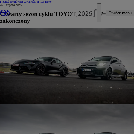
Przejdź do głównej zawartości
(Press Enter)
25 listopada 2025
Czwarty sezon cyklu TOYOTA GR CUP
Otwórz menu
zakończony