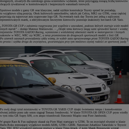
dostępnych, otwartych dla szerokiego grona uczestników wydarzeń, które przyciągają rosnącą liczbę kierowców
chcących rywalizować w kontrolowanych i bezpiecznych warunkach torowych.
Sportowe modele z gamy GR oraz klasyczne, nadal szybkie konstrukcje Toyoty sprzed lat posiadają
tu wyjątkowo silną pozycję. Obok kultowych samochodów, takich jak Celica, MR2 czy GT86, coraz częściej
pojawiają się najnowsze auta sygnowane logo GR. Na eventach track day Toyota jest jedną z najliczniej
reprezentowanych marek, a zdecydowanym faworytem kierowców pozostaje znakomity hot-hatch GR Yaris.
„TOYOTA GR CUP z założenia rozgrywana jest wspólnie z zawodami, podczas których startuje wiele modeli
innych marek”
– dodaje Mateusz Malinowski. –
„Dzięki temu kierowcy mogą sami sprawdzić kunszt i wiedzę
inżynierów TOYOTA GAZOO Racing, wyniesione z wieloletniej obecności marki w motorsporcie i licznych
sukcesów w WEC, WRC czy W2RC, a teraz przeniesione do drogowych sportowych modeli z linii GR.
Po czterech sezonach prowadzenia cyklu wiemy, że wybór auta opracowanego przez TOYOTA GAZOO Racing
to prosta i szybka droga do zwycięstwa, gwarantująca przy tym mnóstwo czystej radości ze sportowej jazdy.”
Po swój drugi tytuł mistrzowski w TOYOTA GR YARIS CUP dzięki świetnemu tempu i konsekwentnie
równej jeździe przez cały sezon sięgnął Tomasz Sendrowski. W klasie TOYOTA GR OPEN CUP prym wiodły
w tym roku GR Supry A90, a ex aequo triumfowali Sławomir Miąsko oraz Piotr Jamborski.
W grupie Race & Fun najlepszy okazał się Piotr Mazi startujący w GT86. To on zwyciężył również w klasie
Hachi-Roku zrzeszającej wyjątkowe modele AE86, GT86 i GR86. Natomiast Arkadiusz Sałaciński w Toyocie
Yaris TRC RN2 wywalczył pierwsze miejsce w klasie Time-Attack. Z kolei Marek Brzozowski wygrał