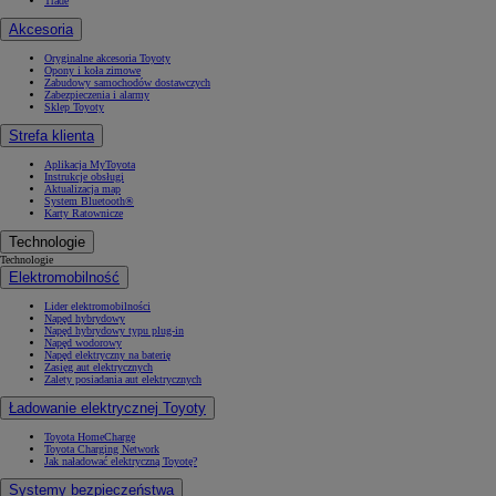
Trade
Akcesoria
Oryginalne akcesoria Toyoty
Opony i koła zimowe
Zabudowy samochodów dostawczych
Zabezpieczenia i alarmy
Sklep Toyoty
Strefa klienta
Aplikacja MyToyota
Instrukcje obsługi
Aktualizacja map
System Bluetooth®
Karty Ratownicze
Technologie
Technologie
Elektromobilność
Lider elektromobilności
Napęd hybrydowy
Napęd hybrydowy typu plug-in
Napęd wodorowy
Napęd elektryczny na baterię
Zasięg aut elektrycznych
Zalety posiadania aut elektrycznych
Ładowanie elektrycznej Toyoty
Toyota HomeCharge
Toyota Charging Network
Jak naładować elektryczną Toyotę?
Systemy bezpieczeństwa