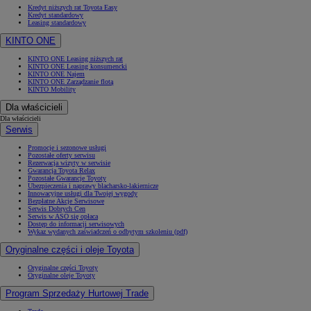
Kredyt niższych rat Toyota Easy
Kredyt standardowy
Leasing standardowy
KINTO ONE
KINTO ONE Leasing niższych rat
KINTO ONE Leasing konsumencki
KINTO ONE Najem
KINTO ONE Zarządzanie flotą
KINTO Mobility
Dla właścicieli
Dla właścicieli
Serwis
Promocje i sezonowe usługi
Pozostałe oferty serwisu
Rezerwacja wizyty w serwisie
Gwarancja Toyota Relax
Pozostałe Gwarancje Toyoty
Ubezpieczenia i naprawy blacharsko-lakiernicze
Innowacyjne usługi dla Twojej wygody
Bezpłatne Akcje Serwisowe
Serwis Dobrych Cen
Serwis w ASO się opłaca
Dostęp do informacji serwisowych
Wykaz wydanych zaświadczeń o odbytym szkoleniu (pdf)
Oryginalne części i oleje Toyota
Oryginalne części Toyoty
Oryginalne oleje Toyoty
Program Sprzedaży Hurtowej Trade