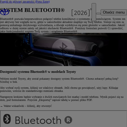
Przejdź do głównej zawartości
(Press Enter)
SYSTEM BLUETOOTH®
Otwórz menu
Bluetooth® pozwala bezprzewodowo połączyć telefon komórkowy z systemem głośnomówiącym. System ten
jest aktywny bez względu na to, gdzie w samochodzie aktualnie znajduje się Twój telefon. Steruje się nim za
pomocą unikalnego dotykowego wyświetlacza, a dźwięk wydobywa się przez głośniki w samochodzie. Jakość
odbioru w dużej mierze zależy od jakości słuchawki Bluetooth®. Poniższy formularz pozwoli Ci sprawdzić,
jakie funkcjonalności wspiera Twój system i urządzenie Bluetooth®.
Dostępność systemu Bluetooth® w modelach Toyoty
Wybierz model Toyoty, aby został pokazany dostępny system Bluetooth®. Chcesz zobaczyć pełną listę?
Scrolluj w bok.
Aby wybrać swój system, kliknij we właściwy obrazek. Jeśli chcesz go powiększyć, użyj lupy. Klikając
ponownie, wrócisz do standardowego rozmiaru obrazka.
Następnym krokiem będzie wybranie z dwóch rozwijanych list markę i model telefonu. Wynik pojawi się na
dole, pod formularzem. Przycisk „Eksportuj” zapisze tabelę w postaci pliku PDF.
→ Ważne wskazówki – kliknij, aby otworzyć