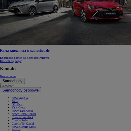
Karta ratownicza w samochodzie
Dodatkowa pomoc dla służb ratowniczych
Dowiedz się więcej
Kontakt
Napisz do nas
Samochody
Samochody
Samochody osobowe
Nowe Aygo X
Yaris
GR Yaris
Yaris Cross
Nowy Yaris Cross
Nowy Urban Cruiser
Corolla Hatchback
Corolla Sedan
Corolla TS Kombi
Nowa Corolla Cross
Toyota C-HR