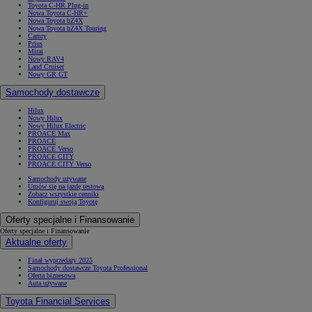
Toyota C-HR Plug-in
Nowa Toyota C-HR+
Nowa Toyota bZ4X
Nowa Toyota bZ4X Touring
Camry
Prius
Mirai
Nowy RAV4
Land Cruiser
Nowy GR GT
Samochody dostawcze
Hilux
Nowy Hilux
Nowy Hilux Electric
PROACE Max
PROACE
PROACE Verso
PROACE CITY
PROACE CITY Verso
Samochody używane
Umów się na jazdę testową
Zobacz wszystkie cenniki
Konfiguruj swoją Toyotę
Oferty specjalne i Finansowanie
Oferty specjalne i Finansowanie
Aktualne oferty
Finał wyprzedaży 2025
Samochody dostawcze Toyota Professional
Oferta biznesowa
Auta używane
Toyota Financial Services