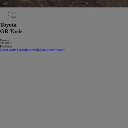
Toyota
GR Yaris
Cena od
199 900 zł
Konfiguruj
Zobacz cennik i specyfikację (pdf)
Opens in new window