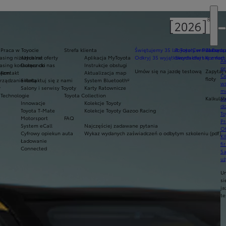
Praca w Toyocie
Strefa klienta
Świętujemy 35 lat Toyoty w Polsce
Toyota Central Europ
Zarządza
sing niższych rat
Aktualne oferty
Aplikacja MyToyota
Odkryj 35 wyjątkowych ofert
Skontaktuj się z nam
Komfort 
Ak
asing konsumencki
Dołącz do nas
Instrukcje obsługi
pr
Umów się na jazdę testową
Zapytaj 
ajem
Kontakt
Aktualizacja map
Ce
floty
ządzanie flotą
Skontaktuj się z nami
System Bluetooth®
ws
y
Salony i serwisy Toyoty
Karty Ratownicze
mo
Technologie
Toyota Collection
Kalkulat
S
Innowacje
Kolekcje Toyoty
do
Toyota T-Mate
Kolekcje Toyoty Gazoo Racing
To
Motorsport
FAQ
Pr
System eCall
Najczęściej zadawane pytania
Of
Cyfrowy opiekun auta
Wykaz wydanych zaświadczeń o odbytym szkoleniu (pdf)
KI
Ładowanie
fi
Connected
S
u
U
si
ja
te