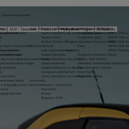
a Częstochowa
Kontakt
rniczy
kt
Kluby dla dzieci i młodzieży
Ekobonus dla hybryd Toyoty
Oryginalne części i oleje Toyoty
KINTO ONE
zne
SUV i Terenowe
Rodzinne
Hybrydowe Plug-in
Dostawcze
ko-lakiernicze
ny pracy w działach
Toyota Kids
Oferta dla osób z niepełnosprawnościami
Oryginalne części
KINTO ONE Lea
sy
Toyota Juniors
Oryginalne oleje
KINTO ONE Le
y
Konkurs Dream Car
Program Sprzedaży Hurtowej Trade
KINTO ONE N
 w Toyota Częstochowa
Elektromobilność
Trade
KINTO ONE Zar
ty w serwisie
ka prywatności
Lider elektromobilności
Akcesoria
KINTO Mobilit
 mechanicznego
yka środowiskowa
Napęd hybrydowy
Oryginalne akcesoria Toyoty
a dla aut po gwarancji podstawowej
Napęd hybrydowy typu plug-in
Opony i koła zimowe
blacharsko-lakierniczego
Napęd wodorowy
Zabudowy samochodów dostawczych
ugi sezonowe
Napęd elektryczny na baterię
Zabezpieczenia i alarmy
ty
Zasięg aut elektrycznych
Sklep Toyoty
e serwisowe
Zalety posiadania aut elektrycznych
Sklep internetowy
 serwisowa Takata
Aktualności
 przypadku awarii lub kolizji
Nowości i wydarzenia
niczne
Newsletter
wygody Klientów
Porady
Regulacje CAFE