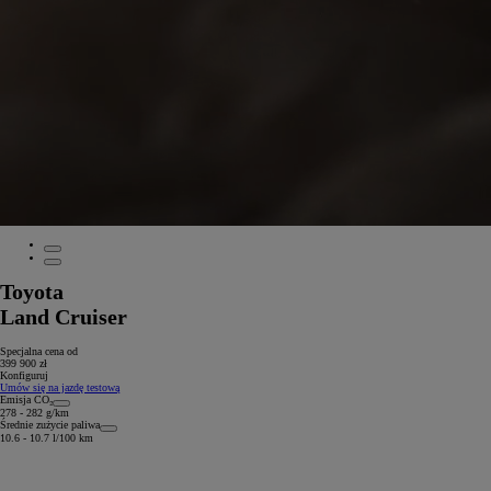
Toyota
Land Cruiser
Specjalna cena od
399 900 zł
Konfiguruj
Umów się na jazdę testową
Emisja CO₂
278 - 282 g/km
Średnie zużycie paliwa
10.6 - 10.7 l/100 km