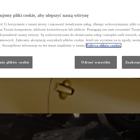
jemy pliki cookie, aby ulepszyć naszą witrynę
ć Ci korzystanie z naszej strony i usprawnić świadczenie usług, dlatego wykorzystujemy pliki co
na Twoim komputerze, telefonie komórkowym lub tablecie. Pomagają one nam zrozumieć Twoje
nkcjonalność naszej witryny. Są wykorzystywane do dostarczania usług i narzędzi osób trzecich, a
amowych. Zalecamy akceptację wszystkich plików cookie. Jeżeli nie wyrażasz na to zgody, może
a. Szczegółowe informacje na ten temat znajdziesz w naszej
Polityce plików cookie.
nia plików cookie
Odrzuć wszystkie
Zaakcept