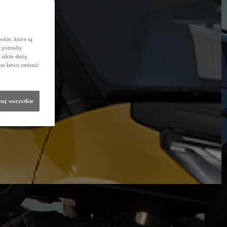
okie, które są
 potrzeby
 także służą
sz łatwo zmienić
uj wszystkie