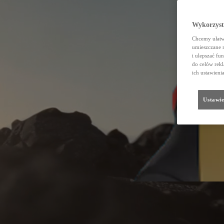
Wykorzystu
Chcemy ułatwi
umieszczane 
i ulepszać fu
do celów rekl
ich ustawieni
Ustawie