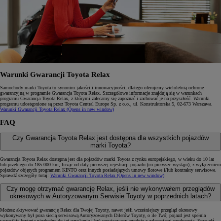
Warunki Gwarancji Toyota Relax
Samochody marki Toyota to synonim jakości i innowacyjności, dlatego oferujemy wieloletnią ochronę
gwarancyjną w programie Gwarancja Toyota Relax. Szczegółowe informacje znajdują się w warunkach
programu Gwarancja Toyota Relax, z którymi zalecamy się zapoznać i zachować je na przyszłość. Warunki
programu udostępnione są przez Toyota Central Europe Sp. z o.o., ul. Konstruktorska 5, 02‑673 Warszawa.
Warunki Gwarancji Toyota Relax
(Opens in new window)
FAQ
Czy Gwarancja Toyota Relax jest dostępna dla wszystkich pojazdów
marki Toyota?
Gwarancja Toyota Relax dostępna jest dla pojazdów marki Toyota z rynku europejskiego, w wieku do 10 lat
lub przebiegu do 185.000 km, licząc od daty pierwszej rejestracji pojazdu (co pierwsze wystąpi), z wyłączeniem
pojazdów objętych programem KINTO oraz innych posiadających umowy flotowe i/lub kontrakty serwisowe.
Sprawdź szczegóły tutaj:
Warunki Gwarancji Toyota Relax
(Opens in new window)
Czy mogę otrzymać gwarancję Relax, jeśli nie wykonywałem przeglądów
okresowych w Autoryzowanym Serwisie Toyoty w poprzednich latach?
Możesz aktywować gwarancję Relax dla Twojej Toyoty, nawet jeśli wcześniejszy przegląd okresowy
wykonywany był poza siecią serwisową Autoryzowanych Dilerów Toyoty, o ile Twój pojazd jest spełnia
wszystkie kryteria niezbędne do jej uzyskania i był serwisowany zgodnie z zaleceniami producenta. Sprawdź