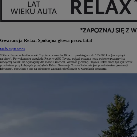
Gwarancja Relax. Spokojna głowa przez lata!
Umów się na serwis
*Oferta dla samochodów marki Toyota w wieku do 10 lat i z przebiegiem do 185 000 km (co wystąpi
najpierw). Po wykonaniu przeglądu Relax w ASO Toyota, pojazd otrzyma nową ochronę gwarancyjną,
zazwyczaj na rok lub wymagany dla modelu interwał. Ważność gwarancji Toyota Relax może być cyklicznie
przedłużana przy kolejnych przeglądach Relax. Gwarancja Toyota Relax nie jest przedłużeniem gwarancji
fabrycznej, obowiązuje ona na odrębnych zasadach określonych w warunkach programu.