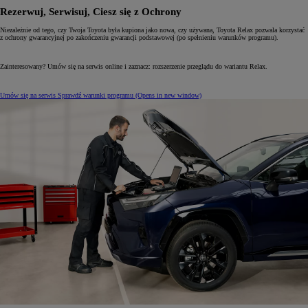
Rezerwuj, Serwisuj, Ciesz się z Ochrony
Niezależnie od tego, czy Twoja Toyota była kupiona jako nowa, czy używana, Toyota Relax pozwala korzystać
z ochrony gwarancyjnej po zakończeniu gwarancji podstawowej (po spełnieniu warunków programu).
Zainteresowany? Umów się na serwis online i zaznacz: rozszerzenie przeglądu do wariantu Relax.
Umów się na serwis
Sprawdź warunki programu
(Opens in new window)