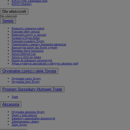
KINTO ONE Zarządzanie flotą
KINTO Mobility
Dla właścicieli
Dla właścicieli
Serwis
Promocje i sezonowe usługi
Pozostałe oferty serwisu
Rezerwacja wizyty w serwisie
Gwarancja Toyota Relax
Pozostałe Gwarancje Toyoty
Ubezpieczenia i naprawy blacharsko-lakiernicze
Innowacyjne usługi dla Twojej wygody
Bezpłatne Akcje Serwisowe
Serwis Dobrych Cen
Serwis w ASO się opłaca
Dostęp do informacji serwisowych
Wykaz wydanych zaświadczeń o odbytym szkoleniu (pdf)
Oryginalne części i oleje Toyota
Oryginalne części Toyoty
Oryginalne oleje Toyoty
Program Sprzedaży Hurtowej Trade
Trade
Akcesoria
Oryginalne akcesoria Toyoty
Opony i koła zimowe
Zabudowy samochodów dostawczych
Zabezpieczenia i alarmy
Sklep Toyoty