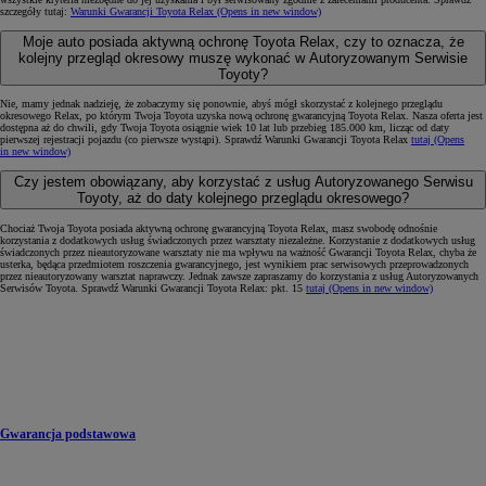
szczegóły tutaj:
Warunki Gwarancji Toyota Relax
(Opens in new window)
Moje auto posiada aktywną ochronę Toyota Relax, czy to oznacza, że
kolejny przegląd okresowy muszę wykonać w Autoryzowanym Serwisie
Toyoty?
Nie, mamy jednak nadzieję, że zobaczymy się ponownie, abyś mógł skorzystać z kolejnego przeglądu
okresowego Relax, po którym Twoja Toyota uzyska nową ochronę gwarancyjną Toyota Relax. Nasza oferta jest
dostępna aż do chwili, gdy Twoja Toyota osiągnie wiek 10 lat lub przebieg 185.000 km, licząc od daty
pierwszej rejestracji pojazdu (co pierwsze wystąpi). Sprawdź Warunki Gwarancji Toyota Relax
tutaj
(Opens
in new window)
Czy jestem obowiązany, aby korzystać z usług Autoryzowanego Serwisu
Toyoty, aż do daty kolejnego przeglądu okresowego?
Chociaż Twoja Toyota posiada aktywną ochronę gwarancyjną Toyota Relax, masz swobodę odnośnie
korzystania z dodatkowych usług świadczonych przez warsztaty niezależne. Korzystanie z dodatkowych usług
świadczonych przez nieautoryzowane warsztaty nie ma wpływu na ważność Gwarancji Toyota Relax, chyba że
usterka, będąca przedmiotem roszczenia gwarancyjnego, jest wynikiem prac serwisowych przeprowadzonych
przez nieautoryzowany warsztat naprawczy. Jednak zawsze zapraszamy do korzystania z usług Autoryzowanych
Serwisów Toyota. Sprawdź Warunki Gwarancji Toyota Relax: pkt. 15
tutaj
(Opens in new window)
Gwarancja podstawowa