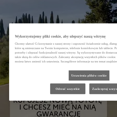
Wykorzystujemy pliki cookie, aby ulepszyć naszą witrynę
Chcemy ułatwić Ci korzystanie z naszej strony i usprawnić świadczenie usług, dlate
które są umieszczane na Twoim komputerze, telefonie komórkowym lub tablecie. 
potrzeby i ulepszać funkcjonalność naszej witryny. Są wykorzystywane do dostarczan
także służą do celów reklamowych. Zalecamy akceptację wszystkich plików cookie. J
możesz łatwo zmienić ich ustawienia. Szczegółowe informacje na ten temat znajdzie
Ustawienia plików cookie
Odrzuć wszystkie
Zaakceptuj wszys