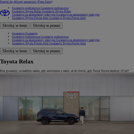
Przejdź do głównej zawartości
(Press Enter)
Gwarancja podstawowa
Gwarancja podstawowa
Gwarancja Toyota Relax
Gwarancja Toyota Relax
Gwarancja na akumulatory trakcyjne
Gwarancja na akumulatory trakcyjne
Gwarancja Toyota Pewne Auto
Gwarancja Toyota Pewne Auto
Skroluj w lewo
Skroluj w prawo
Gwarancja
Gwarancja
Gwarancja podstawowa
Gwarancja podstawowa
Gwarancja na akumulatory trakcyjne
Gwarancja na akumulatory trakcyjne
Gwarancja Toyota Pewne Auto
Gwarancja Toyota Pewne Auto
Skroluj w lewo
Skroluj w prawo
Toyota Relax
Rok gwarancji, za każdym razem, gdy serwisujesz z nami, aż do chwili, gdy Twoja Toyota ukończy 10 lat*