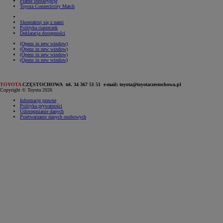
Płatne subskrypcje
Toyota Connectivity Match
Skontaktuj się z nami
Polityka ciasteczek
Deklaracja dostępności
(Opens in new window)
(Opens in new window)
(Opens in new window)
(Opens in new window)
TOYOTA
CZĘSTOCHOWA tel. 34 367 51 51 e-mail: toyota@toyotaczestochowa.pl
Copyright © Toyota 2026
Informacje prawne
Polityka prywatności
Udostępnianie danych
Przetwarzanie danych osobowych