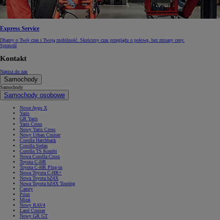
Express Service
Dbamy o Twój czas i Twoją mobilność. Skrócimy czas przeglądu o połowę, bez zmiany ceny.
Sprawdź
Kontakt
Napisz do nas
Samochody
Samochody
Samochody osobowe
Nowe Aygo X
Yaris
GR Yaris
Yaris Cross
Nowy Yaris Cross
Nowy Urban Cruiser
Corolla Hatchback
Corolla Sedan
Corolla TS Kombi
Nowa Corolla Cross
Toyota C-HR
Toyota C-HR Plug-in
Nowa Toyota C-HR+
Nowa Toyota bZ4X
Nowa Toyota bZ4X Touring
Camry
Prius
Mirai
Nowy RAV4
Land Cruiser
Nowy GR GT