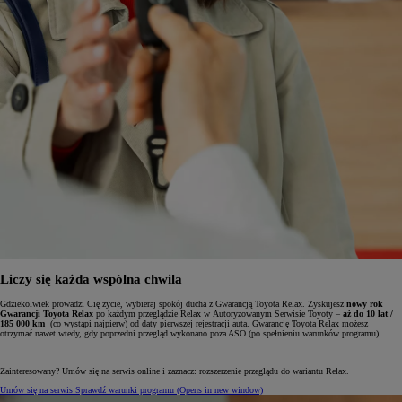
Liczy się każda wspólna chwila
Gdziekolwiek prowadzi Cię życie, wybieraj spokój ducha z Gwarancją Toyota Relax. Zyskujesz
nowy rok
Gwarancji Toyota Relax
po każdym przeglądzie Relax w Autoryzowanym Serwisie Toyoty –
aż do 10 lat /
185 000 km
(co wystąpi najpierw) od daty pierwszej rejestracji auta. Gwarancję Toyota Relax możesz
otrzymać nawet wtedy, gdy poprzedni przegląd wykonano poza ASO (po spełnieniu warunków programu).
Zainteresowany? Umów się na serwis online i zaznacz: rozszerzenie przeglądu do wariantu Relax.
Umów się na serwis
Sprawdź warunki programu
(Opens in new window)