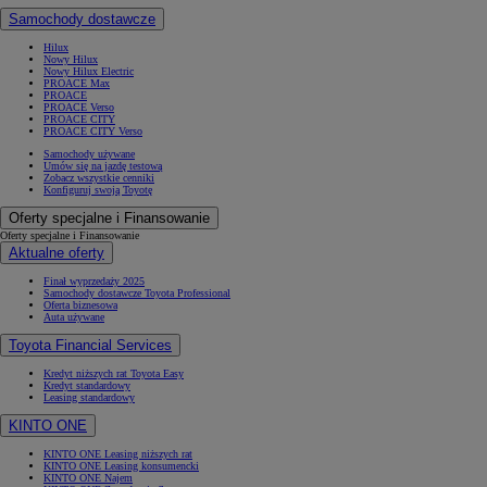
Samochody dostawcze
Hilux
Nowy Hilux
Nowy Hilux Electric
PROACE Max
PROACE
PROACE Verso
PROACE CITY
PROACE CITY Verso
Samochody używane
Umów się na jazdę testową
Zobacz wszystkie cenniki
Konfiguruj swoją Toyotę
Oferty specjalne i Finansowanie
Oferty specjalne i Finansowanie
Aktualne oferty
Finał wyprzedaży 2025
Samochody dostawcze Toyota Professional
Oferta biznesowa
Auta używane
Toyota Financial Services
Kredyt niższych rat Toyota Easy
Kredyt standardowy
Leasing standardowy
KINTO ONE
KINTO ONE Leasing niższych rat
KINTO ONE Leasing konsumencki
KINTO ONE Najem