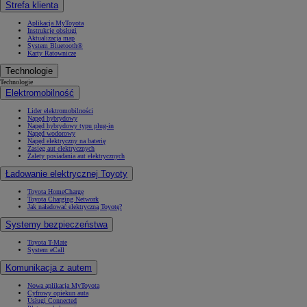
Strefa klienta
Aplikacja MyToyota
Instrukcje obsługi
Aktualizacja map
System Bluetooth®
Karty Ratownicze
Technologie
Technologie
Elektromobilność
Lider elektromobilności
Napęd hybrydowy
Napęd hybrydowy typu plug-in
Napęd wodorowy
Napęd elektryczny na baterię
Zasięg aut elektrycznych
Zalety posiadania aut elektrycznych
Ładowanie elektrycznej Toyoty
Toyota HomeCharge
Toyota Charging Network
Jak naładować elektryczną Toyotę?
Systemy bezpieczeństwa
Toyota T-Mate
System eCall
Komunikacja z autem
Nowa aplikacja MyToyota
Cyfrowy opiekun auta
Usługi Connected