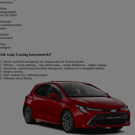
serwisowa
Pełne
ubezpieczenie
AC/OC/NNW
Wymiana
i przechowywanie
opon
Opieka
Assistance
Auto
zastępcze
Jak wziąć Leasing konsumencki?
1.
Określ wysokość miesięcznej raty dopasowanej do Twoich potrzeb.
2.
Wybierz: - roczny przebieg, - czas użytkowania, - usługi dodatkowe, - opłatę wstępną.
3.
Skorzystaj z uproszczonej procedury leasingowej, szybszej niż w przypadku kredytu.
4.
Podpisz umowę.
5.
Diler wyręcza Cię i rejestruje pojazd.
6.
Odbierasz nową Toyotę.