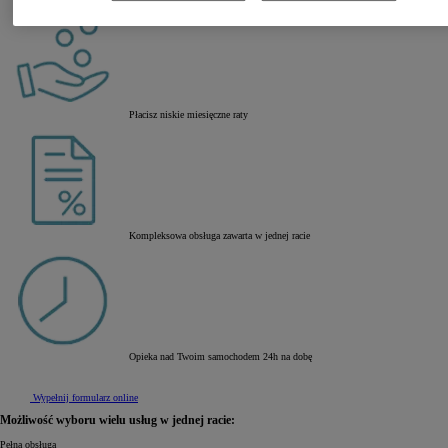
Płacisz niskie miesięczne raty
Kompleksowa obsługa zawarta w jednej racie
Opieka nad Twoim samochodem 24h na dobę
Wypełnij formularz online
Możliwość wyboru wielu usług w jednej racie:
Pełna obsługa