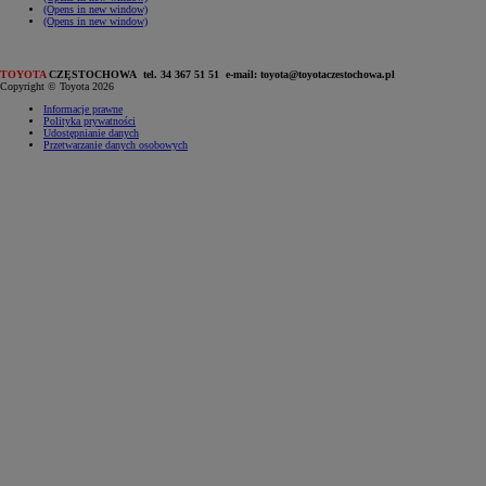
(Opens in new window)
(Opens in new window)
TOYOTA
CZĘSTOCHOWA tel. 34 367 51 51 e-mail: toyota@toyotaczestochowa.pl
Copyright © Toyota 2026
Informacje prawne
Polityka prywatności
Udostępnianie danych
Przetwarzanie danych osobowych