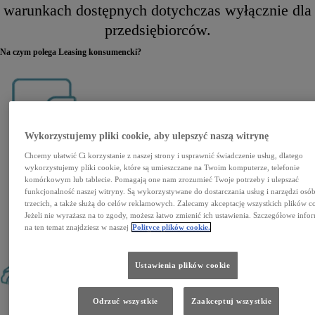
warunkach dostępnych dotychczas wyłącznie dla
przedsiębiorców.
Na czym polega Leasing konsumencki?
Wykorzystujemy pliki cookie, aby ulepszyć naszą witrynę
Wpłata własna od 0% do 40%
Chcemy ułatwić Ci korzystanie z naszej strony i usprawnić świadczenie usług, dlatego
wykorzystujemy pliki cookie, które są umieszczane na Twoim komputerze, telefonie
komórkowym lub tablecie. Pomagają one nam zrozumieć Twoje potrzeby i ulepszać
funkcjonalność naszej witryny. Są wykorzystywane do dostarczania usług i narzędzi osó
trzecich, a także służą do celów reklamowych. Zalecamy akceptację wszystkich plików c
Jeżeli nie wyrażasz na to zgody, możesz łatwo zmienić ich ustawienia. Szczegółowe info
na ten temat znajdziesz w naszej
Polityce plików cookie.
Umowa leasingowa na okres od 24 do 48 miesięcy
Ustawienia plików cookie
Odrzuć wszystkie
Zaakceptuj wszystkie
Trzy warianty zakończenia umowy: wymiana na nowe auto, zwrot lub wykup