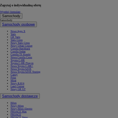
Zapytaj o indywidualną ofertę
Wypełnij formularz
Samochody
Samochody
Samochody osobowe
Nowe Aygo X
Yaris
GR Yaris
Yaris Cross
Nowy Yaris Cross
Nowy Urban Cruiser
Corolla Hatchback
Corolla Sedan
Corolla TS Kombi
Nowa Corolla Cross
Toyota C-HR
Toyota C-HR Plug-in
Nowa Toyota C-HR+
Nowa Toyota bZ4X
Nowa Toyota bZ4X Touring
Camry
Prius
Mirai
Nowy RAV4
Land Cruiser
Nowy GR GT
Samochody dostawcze
Hilux
Nowy Hilux
Nowy Hilux Electric
PROACE Max
PROACE
PROACE Verso