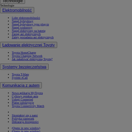
Technologie
Technologie
Elektromobilność
Lider elektromobilności
Napęd hybrydowy
Napęd hybrydowy typu plug-in
Napęd wodorowy
Napęd elektryczny na baterię
Zasięg aut elektrycznych
Zalety posiadania aut elektrycznych
Ładowanie elektrycznej Toyoty
Toyota HomeCharge
Toyota Charging Network
Jak naładować elektryczną Toyotę?
Systemy bezpieczeństwa
Toyota T-Mate
System eCall
Komunikacja z autem
Nowa aplikacja MyToyota
Cyfrowy opiekun auta
Usługi Connected
Płatne subskrypcje
Toyota Connectivity Match
Skontaktuj się z nami
Polityka ciasteczek
Deklaracja dostępności
(Opens in new window)
(Opens in new window)