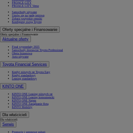
PROACE CITY
PROACE CITY Verso
Samochody używane
Umów się na jazdę testową
Zobacz wszystkie cenniki
Konfiguruj swoją Toyotę
Oferty specjalne i Finansowanie
Oferty specjalne i Finansowanie
Aktualne oferty
Finał wyprzedaży 2025
Samochody dostawcze Toyota Professional
Oferta biznesowa
Auta używane
Toyota Financial Services
Kredyt niższych rat Toyota Easy
Kredyt standardowy
Leasing standardowy
KINTO ONE
KINTO ONE Leasing niższych rat
KINTO ONE Leasing konsumencki
KINTO ONE Najem
KINTO ONE Zarządzanie flotą
KINTO Mobility
Dla właścicieli
Dla właścicieli
Serwis
Promocje i sezonowe usługi