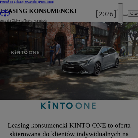
Przejdź do głównej zawartości
(Press Enter)
LEASING KONSUMENCKI
Otw
Auto dla Ciebie na Twoich warunkach
Leasing konsumencki KINTO ONE to oferta
skierowana do klientów indywidualnych na