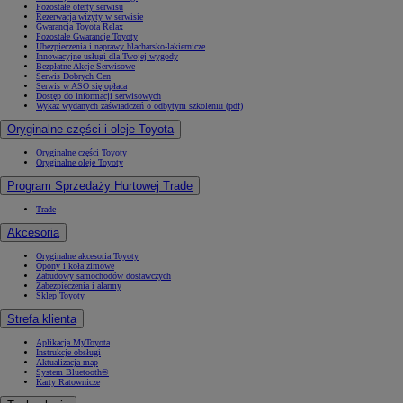
Pozostałe oferty serwisu
Rezerwacja wizyty w serwisie
Gwarancja Toyota Relax
Pozostałe Gwarancje Toyoty
Ubezpieczenia i naprawy blacharsko-lakiernicze
Innowacyjne usługi dla Twojej wygody
Bezpłatne Akcje Serwisowe
Serwis Dobrych Cen
Serwis w ASO się opłaca
Dostęp do informacji serwisowych
Wykaz wydanych zaświadczeń o odbytym szkoleniu (pdf)
Oryginalne części i oleje Toyota
Oryginalne części Toyoty
Oryginalne oleje Toyoty
Program Sprzedaży Hurtowej Trade
Trade
Akcesoria
Oryginalne akcesoria Toyoty
Opony i koła zimowe
Zabudowy samochodów dostawczych
Zabezpieczenia i alarmy
Sklep Toyoty
Strefa klienta
Aplikacja MyToyota
Instrukcje obsługi
Aktualizacja map
System Bluetooth®
Karty Ratownicze