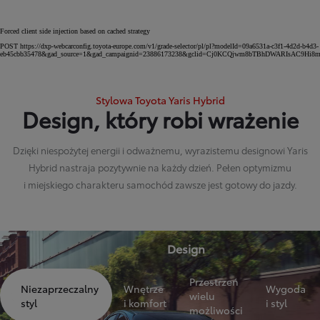
Forced client side injection based on cached strategy
POST https://dxp-webcarconfig.toyota-europe.com/v1/grade-selector/pl/pl?modelId=09a6531a-c3f1-4d2d-b4d3-
eb45cbb35478&gad_source=1&gad_campaignid=23886173238&gclid=Cj0KCQjwm8bTBhDWARIsAC9Hi
Stylowa Toyota Yaris Hybrid
Design, który robi wrażenie
Dzięki niespożytej energii i odważnemu, wyrazistemu designowi Yaris
Hybrid nastraja pozytywnie na każdy dzień. Pełen optymizmu
i miejskiego charakteru samochód zawsze jest gotowy do jazdy.
Design
Przestrzeń
Niezaprzeczalny
Wnętrze
Wygoda
wielu
styl
i komfort
i styl
możliwości