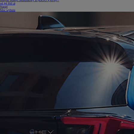
Miejski Kredyt Jednoratowy II (RRSO 4,45%)**
od 44 950 zł
Napęd
Moc wyboru