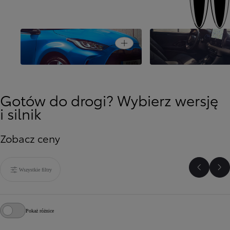
Nowoczesne techno
Open card
Miejski design
i komfort
Gotów do drogi? Wybierz wersję
i silnik
Zobacz ceny
Wszystkie filtry
Poprzed
Na
Pokaż różnice