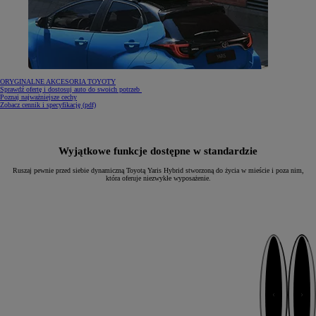
ORYGINALNE AKCESORIA TOYOTY
Sprawdź ofertę i dostosuj auto do swoich potrzeb
Poznaj najważniejsze cechy
(Opens in new window)
Zobacz cennik i specyfikację (pdf)
Wyjątkowe funkcje dostępne w standardzie
Ruszaj pewnie przed siebie dynamiczną Toyotą Yaris Hybrid stworzoną do życia w mieście i poza nim,
która oferuje niezwykłe wyposażenie.
Następny
Poprzedni