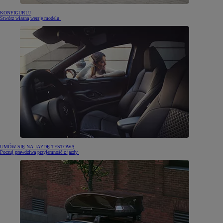
KONFIGURUJ
Stwórz własną wersję modelu
UMÓW SIĘ NA JAZDĘ TESTOWĄ
Poczuj prawdziwą przyjemność z jazdy