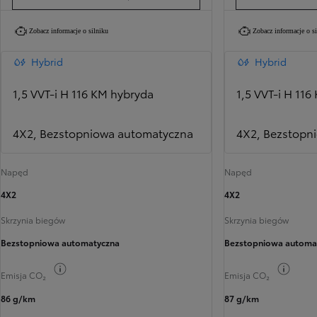
Zobacz informacje o silniku
Zobacz informacje o s
Hybrid
Hybrid
1,5 VVT-i H 116 KM hybryda
1,5 VVT-i H 11
4X2, Bezstopniowa automatyczna
4X2, Bezstopn
Napęd
Napęd
4X2
4X2
Skrzynia biegów
Skrzynia biegów
Bezstopniowa automatyczna
Bezstopniowa automa
Przełącz informacje o paliwie
Przełą
Emisja CO₂
Emisja CO₂
86 g/km
87 g/km