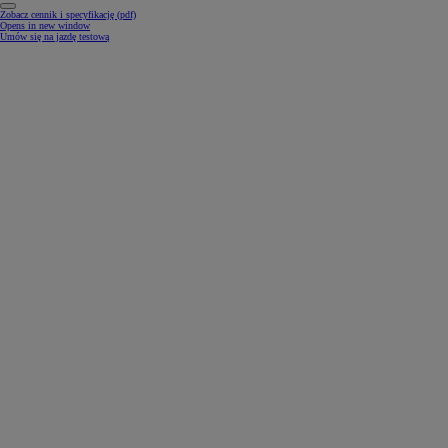
Zobacz cennik i specyfikację (pdf)
Opens in new window
Umów się na jazdę testową