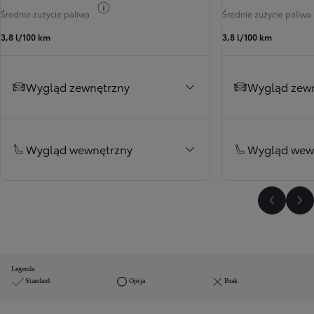
Przełącz informacje o paliwie
Średnie zużycie paliwa
Średnie zużycie paliwa
3,8 l/100 km
3,8 l/100 km
Wygląd zewnętrzny
Wygląd zew
Wygląd wewnętrzny
Wygląd wew
Poprzed
Na
Legenda
Standard
Opcja
Brak