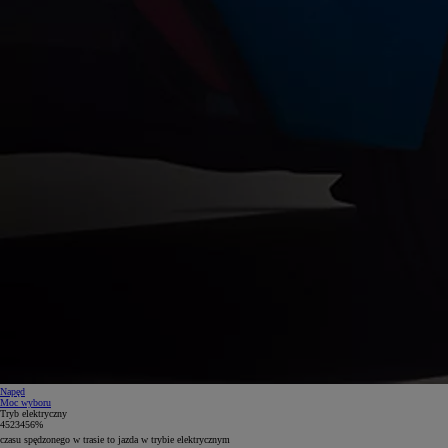
Napęd
Moc wyboru
Tryb elektryczny
4
5
2
3
4
5
6
%
przejechanego dystansu odbywa się z wykorzystaniem wyłącznie napędu elektrycznego