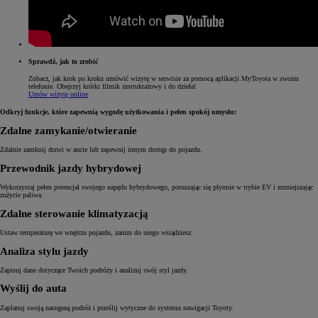
Sprawdź, jak to zrobić
Zobacz, jak krok po kroku umówić wizytę w serwisie za pomocą aplikacji MyToyota w swoim
telefonie. Obejrzyj krótki filmik instruktażowy i do dzieła!
Umów wizytę online
Odkryj funkcje, które zapewnią wygodę użytkowania i pełen spokój umysłu:
Zdalne zamykanie/otwieranie
Zdalnie zamknij drzwi w aucie lub zapewnij innym dostęp do pojazdu.
Przewodnik jazdy hybrydowej
Wykorzystaj pełen potencjał swojego napędu hybrydowego, poruszając się płynnie w trybie EV i zmniejszając
zużycie paliwa.
Zdalne sterowanie klimatyzacją
Ustaw temperaturę we wnętrzu pojazdu, zanim do niego wsiądziesz.
Analiza stylu jazdy
Zapisuj dane dotyczące Twoich podróży i analizuj swój styl jazdy.
Wyślij do auta
Zaplanuj swoją następną podróż i prześlij wytyczne do systemu nawigacji Toyoty.