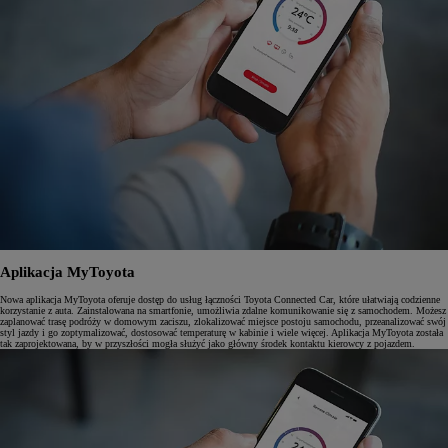
Aplikacja MyToyota
Nowa aplikacja MyToyota oferuje dostęp do usług łączności Toyota Connected Car, które ułatwiają codzienne
korzystanie z auta. Zainstalowana na smartfonie, umożliwia zdalne komunikowanie się z samochodem. Możesz
zaplanować trasę podróży w domowym zaciszu, zlokalizować miejsce postoju samochodu, przeanalizować swój
styl jazdy i go zoptymalizować, dostosować temperaturę w kabinie i wiele więcej. Aplikacja MyToyota została
tak zaprojektowana, by w przyszłości mogła służyć jako główny środek kontaktu kierowcy z pojazdem.