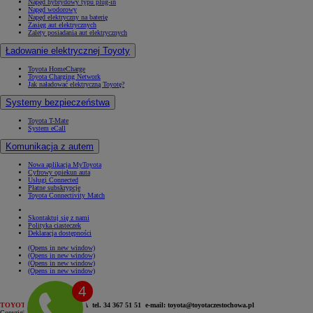
Napęd hybrydowy typu plug-in
Napęd wodorowy
Napęd elektryczny na baterię
Zasięg aut elektrycznych
Zalety posiadania aut elektrycznych
Ładowanie elektrycznej Toyoty
Toyota HomeCharge
Toyota Charging Network
Jak naładować elektryczną Toyotę?
Systemy bezpieczeństwa
Toyota T-Mate
System eCall
Komunikacja z autem
Nowa aplikacja MyToyota
Cyfrowy opiekun auta
Usługi Connected
Płatne subskrypcje
Toyota Connectivity Match
Skontaktuj się z nami
Polityka ciasteczek
Deklaracja dostępności
(Opens in new window)
(Opens in new window)
(Opens in new window)
(Opens in new window)
TOYOTA
CZĘSTOCHOWA tel. 34 367 51 51 e-mail: toyota@toyotaczestochowa.pl
Copyright © Toyota 2026