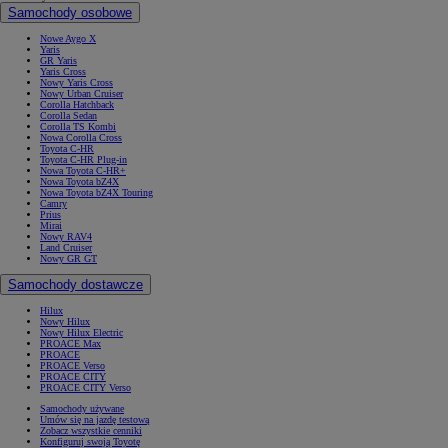
Samochody osobowe
Nowe Aygo X
Yaris
GR Yaris
Yaris Cross
Nowy Yaris Cross
Nowy Urban Cruiser
Corolla Hatchback
Corolla Sedan
Corolla TS Kombi
Nowa Corolla Cross
Toyota C-HR
Toyota C-HR Plug-in
Nowa Toyota C-HR+
Nowa Toyota bZ4X
Nowa Toyota bZ4X Touring
Camry
Prius
Mirai
Nowy RAV4
Land Cruiser
Nowy GR GT
Samochody dostawcze
Hilux
Nowy Hilux
Nowy Hilux Electric
PROACE Max
PROACE
PROACE Verso
PROACE CITY
PROACE CITY Verso
Samochody używane
Umów się na jazdę testową
Zobacz wszystkie cenniki
Konfiguruj swoją Toyotę