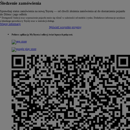
Śledzenie zamówienia
Sprawdzaj status zamówienia na nową Toyotę — od chwili złożenia zamówienia aż do dostarczenia pojazdu
do Dilera i jego odbiór.
* Dostępność funkcji oraz wyposażenie pojazdu może się różnić w zależności od modelu i rynku. Dodatkowe informacje uzyskasz
u lokalnego sprzedawcy Toyoty oraz w instrukcji obsługi.
Więcej informacji
Wyświetl wszystkie przypisy
Pobierz aplikację MyToyota i odkryj świat lepszych połączeń.