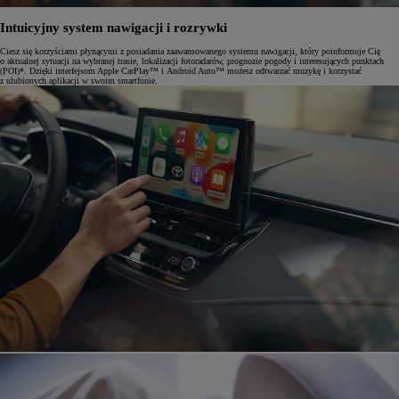
Intuicyjny system nawigacji i rozrywki
Ciesz się korzyściami płynącymi z posiadania zaawansowanego systemu nawigacji, który poinformuje Cię
o aktualnej sytuacji na wybranej trasie, lokalizacji fotoradarów, prognozie pogody i interesujących punktach
(POI)*. Dzięki interfejsom Apple CarPlay™ i Android Auto™ możesz odtwarzać muzykę i korzystać
z ulubionych aplikacji w swoim smartfonie.