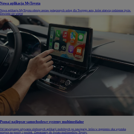
Nowa aplikacja MyToyota
Nowa aplikacja MyToyota oferuje zestaw połączonych usług dla Twojego auta, które ułatwią codzienne życie.
Dowiedz się więcej
Poznaj najlepsze samochodowe systemy multimedialne
Od łatwiejszego używania ulubionych aplikacji mobilnych po nawigację, która w mgnieniu oka wyszuka
miejsce na postój i posiłek. Zapraszamy do świata multimediów Toyoty.