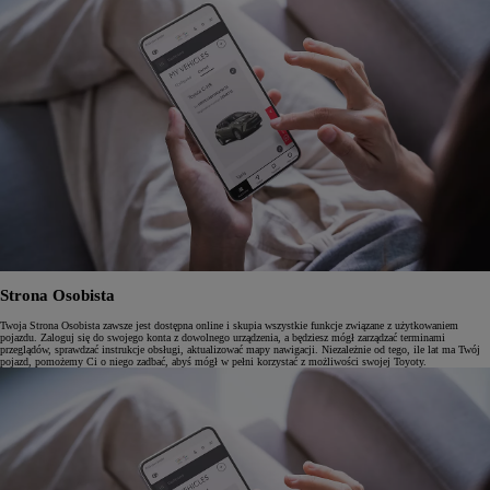
Strona Osobista
Twoja Strona Osobista zawsze jest dostępna online i skupia wszystkie funkcje związane z użytkowaniem
pojazdu. Zaloguj się do swojego konta z dowolnego urządzenia, a będziesz mógł zarządzać terminami
przeglądów, sprawdzać instrukcje obsługi, aktualizować mapy nawigacji. Niezależnie od tego, ile lat ma Twój
pojazd, pomożemy Ci o niego zadbać, abyś mógł w pełni korzystać z możliwości swojej Toyoty.