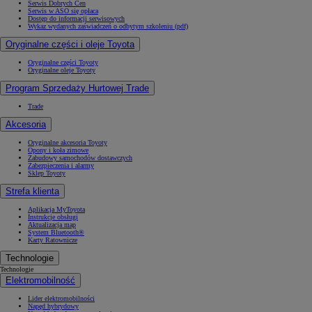
Serwis Dobrych Cen
Serwis w ASO się opłaca
Dostęp do informacji serwisowych
Wykaz wydanych zaświadczeń o odbytym szkoleniu (pdf)
Oryginalne części i oleje Toyota
Oryginalne części Toyoty
Oryginalne oleje Toyoty
Program Sprzedaży Hurtowej Trade
Trade
Akcesoria
Oryginalne akcesoria Toyoty
Opony i koła zimowe
Zabudowy samochodów dostawczych
Zabezpieczenia i alarmy
Sklep Toyoty
Strefa klienta
Aplikacja MyToyota
Instrukcje obsługi
Aktualizacja map
System Bluetooth®
Karty Ratownicze
Technologie
Technologie
Elektromobilność
Lider elektromobilności
Napęd hybrydowy