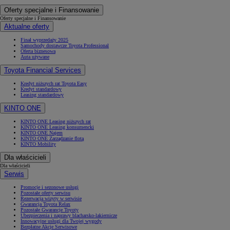
Oferty specjalne i Finansowanie
Oferty specjalne i Finansowanie
Aktualne oferty
Finał wyprzedaży 2025
Samochody dostawcze Toyota Professional
Oferta biznesowa
Auta używane
Toyota Financial Services
Kredyt niższych rat Toyota Easy
Kredyt standardowy
Leasing standardowy
KINTO ONE
KINTO ONE Leasing niższych rat
KINTO ONE Leasing konsumencki
KINTO ONE Najem
KINTO ONE Zarządzanie flotą
KINTO Mobility
Dla właścicieli
Dla właścicieli
Serwis
Promocje i sezonowe usługi
Pozostałe oferty serwisu
Rezerwacja wizyty w serwisie
Gwarancja Toyota Relax
Pozostałe Gwarancje Toyoty
Ubezpieczenia i naprawy blacharsko-lakiernicze
Innowacyjne usługi dla Twojej wygody
Bezpłatne Akcje Serwisowe