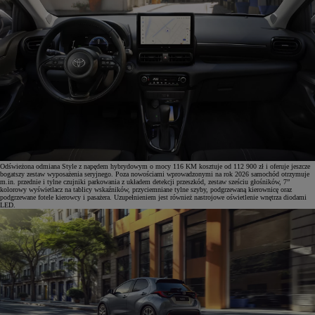
Odświeżona odmiana Style z napędem hybrydowym o mocy 116 KM kosztuje od 112 900 zł i oferuje jeszcze
bogatszy zestaw wyposażenia seryjnego. Poza nowościami wprowadzonymi na rok 2026 samochód otrzymuje
m.in. przednie i tylne czujniki parkowania z układem detekcji przeszkód, zestaw sześciu głośników, 7”
kolorowy wyświetlacz na tablicy wskaźników, przyciemniane tylne szyby, podgrzewaną kierownicę oraz
podgrzewane fotele kierowcy i pasażera. Uzupełnieniem jest również nastrojowe oświetlenie wnętrza diodami
LED.