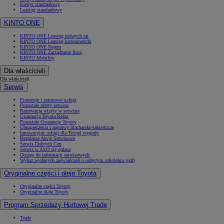
Kredyt standardowy
Leasing standardowy
KINTO ONE
KINTO ONE Leasing niższych rat
KINTO ONE Leasing konsumencki
KINTO ONE Najem
KINTO ONE Zarządzanie flotą
KINTO Mobility
Dla właścicieli
Dla właścicieli
Serwis
Promocje i sezonowe usługi
Pozostałe oferty serwisu
Rezerwacja wizyty w serwisie
Gwarancja Toyota Relax
Pozostałe Gwarancje Toyoty
Ubezpieczenia i naprawy blacharsko-lakiernicze
Innowacyjne usługi dla Twojej wygody
Bezpłatne Akcje Serwisowe
Serwis Dobrych Cen
Serwis w ASO się opłaca
Dostęp do informacji serwisowych
Wykaz wydanych zaświadczeń o odbytym szkoleniu (pdf)
Oryginalne części i oleje Toyota
Oryginalne części Toyoty
Oryginalne oleje Toyoty
Program Sprzedaży Hurtowej Trade
Trade