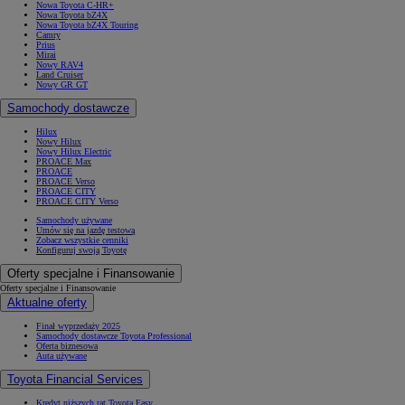
Nowa Toyota C-HR+
Nowa Toyota bZ4X
Nowa Toyota bZ4X Touring
Camry
Prius
Mirai
Nowy RAV4
Land Cruiser
Nowy GR GT
Samochody dostawcze
Hilux
Nowy Hilux
Nowy Hilux Electric
PROACE Max
PROACE
PROACE Verso
PROACE CITY
PROACE CITY Verso
Samochody używane
Umów się na jazdę testową
Zobacz wszystkie cenniki
Konfiguruj swoją Toyotę
Oferty specjalne i Finansowanie
Oferty specjalne i Finansowanie
Aktualne oferty
Finał wyprzedaży 2025
Samochody dostawcze Toyota Professional
Oferta biznesowa
Auta używane
Toyota Financial Services
Kredyt niższych rat Toyota Easy