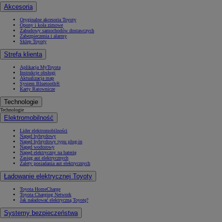
Akcesoria
Oryginalne akcesoria Toyoty
Opony i koła zimowe
Zabudowy samochodów dostawczych
Zabezpieczenia i alarmy
Sklep Toyoty
Strefa klienta
Aplikacja MyToyota
Instrukcje obsługi
Aktualizacja map
System Bluetooth®
Karty Ratownicze
Technologie
Technologie
Elektromobilność
Lider elektromobilności
Napęd hybrydowy
Napęd hybrydowy typu plug-in
Napęd wodorowy
Napęd elektryczny na baterię
Zasięg aut elektrycznych
Zalety posiadania aut elektrycznych
Ładowanie elektrycznej Toyoty
Toyota HomeCharge
Toyota Charging Network
Jak naładować elektryczną Toyotę?
Systemy bezpieczeństwa