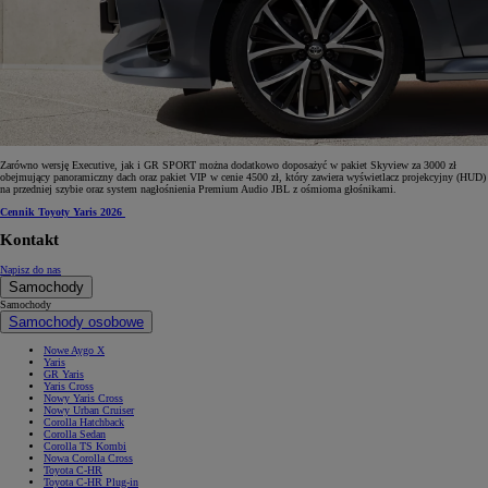
Zarówno wersję Executive, jak i GR SPORT można dodatkowo doposażyć w pakiet Skyview za 3000 zł
obejmujący panoramiczny dach oraz pakiet VIP w cenie 4500 zł, który zawiera wyświetlacz projekcyjny (HUD)
na przedniej szybie oraz system nagłośnienia Premium Audio JBL z ośmioma głośnikami.
Cennik Toyoty Yaris 2026
Kontakt
Napisz do nas
Samochody
Samochody
Samochody osobowe
Nowe Aygo X
Yaris
GR Yaris
Yaris Cross
Nowy Yaris Cross
Nowy Urban Cruiser
Corolla Hatchback
Corolla Sedan
Corolla TS Kombi
Nowa Corolla Cross
Toyota C-HR
Toyota C-HR Plug-in