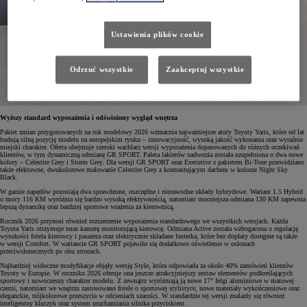
Ustawienia plików cookie
Odrzuć wszystkie
Zaakceptuj wszystkie
Wyższy standard wyposażenia i odświeżony wygląd wnętrza
Pakiet zmian przygotowanych na rok modelowy 2026 wzmacnia najważniejsze atuty Toyoty Yaris, które od lat
budują silną pozycję modelu na europejskim rynku – innowacyjność, wysoką jakość wykonania oraz wyraźnie
miejski charakter. Oferta obejmuje szeroki wachlarz wersji wyposażenia dopasowanych do różnych oczekiwań
klientów, w tym dynamiczną odmianę GR SPORT. Paleta lakierów nadwozia została uzupełniona o dwa nowe
kolory – Celestite Grey i Storm Grey. Dla wersji GR SPORT oraz Executive z pakietem Bi-Tone przewidziano
także efektowne, dwukolorowe malowanie Celestite Grey z kontrastującym dachem w kolorze Night Sky
Black.
W gamie napędów pozostają dwa sprawdzone, oszczędne i niezawodne układy hybrydowe. Wariant 1.5 Hybrid
o mocy 116 KM wyróżnia się bardzo wysoką efektywnością, natomiast mocniejsza odmiana 130 KM zapewnia
lepszą dynamikę oraz bardziej sportowe wrażenia za kierownicą.
Rocznik 2026 przynosi również rozszerzenie wyposażenia standardowego we wszystkich wersjach. Każda
Toyota Yaris otrzymuje teraz kamerę monitorującą kierowcę. Odmiana Active została wzbogacona o regulację
wysokości fotela kierowcy i pasażera oraz elektrycznie składane lusterka, które bez dopłaty dostępne są także
w wersji Comfort. W wariancie GR SPORT pojawiło się dodatkowo oświetlenie w osłonach
przeciwsłonecznych po obu stronach.
Najbardziej widoczne modyfikacje objęły wersję Style, która odpowiada za około 40% zamówień klientów
Toyoty w Europie. W roczniku 2026 oferuje ona jeszcze atrakcyjniejszy zestaw elementów podkreślających
sportowy i nowoczesny charakter modelu. Z zewnątrz wyróżniają ją nowe 17” felgi aluminiowe w matowej
czerni, natomiast we wnętrzu zastosowano fotele o sportowej stylistyce, nowe materiały wykończeniowe oraz
eleganckie, trójkolorowe przeszycia w odcieniach szarości. W standardzie tej wersji znalazły się również
inteligentny kluczyk oraz system uruchamiania silnika przyciskiem.