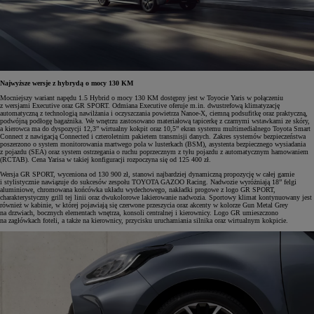
Najwyższe wersje z hybrydą o mocy 130 KM
Mocniejszy wariant napędu 1.5 Hybrid o mocy 130 KM dostępny jest w Toyocie Yaris w połączeniu
z wersjami Executive oraz GR SPORT. Odmiana Executive oferuje m.in. dwustrefową klimatyzację
automatyczną z technologią nawilżania i oczyszczania powietrza Nanoe-X, ciemną podsufitkę oraz praktyczną,
podwójną podłogę bagażnika. We wnętrzu zastosowano materiałową tapicerkę z czarnymi wstawkami ze skóry,
a kierowca ma do dyspozycji 12,3” wirtualny kokpit oraz 10,5” ekran systemu multimedialnego Toyota Smart
Connect z nawigacją Connected i czteroletnim pakietem transmisji danych. Zakres systemów bezpieczeństwa
poszerzono o system monitorowania martwego pola w lusterkach (BSM), asystenta bezpiecznego wysiadania
z pojazdu (SEA) oraz system ostrzegania o ruchu poprzecznym z tyłu pojazdu z automatycznym hamowaniem
(RCTAB). Cena Yarisa w takiej konfiguracji rozpoczyna się od 125 400 zł.
Wersja GR SPORT, wyceniona od 130 900 zł, stanowi najbardziej dynamiczną propozycję w całej gamie
i stylistycznie nawiązuje do sukcesów zespołu TOYOTA GAZOO Racing. Nadwozie wyróżniają 18” felgi
aluminiowe, chromowana końcówka układu wydechowego, nakładki progowe z logo GR SPORT,
charakterystyczny grill tej linii oraz dwukolorowe lakierowanie nadwozia. Sportowy klimat kontynuowany jest
również w kabinie, w której pojawiają się czerwone przeszycia oraz akcenty w kolorze Gun Metal Grey
na drzwiach, bocznych elementach wnętrza, konsoli centralnej i kierownicy. Logo GR umieszczono
na zagłówkach foteli, a także na kierownicy, przycisku uruchamiania silnika oraz wirtualnym kokpicie.