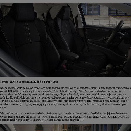
Toyota Yaris z rocznika 2026 już od 101 400 zł
Nową Toyotę Yaris w najświeższej odsłonie można już zamawiać w salonach marki. Ceny modelu rozpoczynają
się od 101 400 zł za wersję Active z napędem 1.5 Hybrid o mocy 116 KM. Już w standardzie samochód
wyposażono w 9” ekran systemu multimedialnego Toyota Touch 3, automatyczną klimatyzację oraz kamerę
cofania. Na pokładzie znajduje się również rozbudowany pakiet systemów bezpieczeństwa i wsparcia kierowcy
Toyota T-MATE obejmujący m.in. inteligentny tempomat adaptacyjny, układ wczesnego reagowania w razie
ryzyka zderzenia (PCS), wykrywający pieszych, rowerzystów i motocyklistów oraz asystent utrzymania pasa
ruchu.
Wersja Comfort z tym samym układem hybrydowym została wyceniona od 104 400 zł. W jej standardowym
wyposażeniu znalazły się m.in. 15” felgi aluminiowe, światła przeciwmgielne, elektryczna regulacja podparcia
odcinka lędźwiowego fotela kierowcy, a także chromowane nakrętki kół.