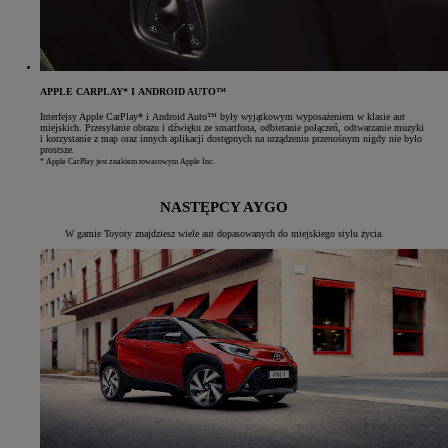
APPLE CARPLAY* I ANDROID AUTO™
Interfejsy Apple CarPlay* i Android Auto™ były wyjątkowym wyposażeniem w klasie aut
miejskich. Przesyłanie obrazu i dźwięku ze smartfona, odbieranie połączeń, odtwarzanie muzyki
i korzystanie z map oraz innych aplikacji dostępnych na urządzeniu przenośnym nigdy nie było
prostsze.
* Apple CarPlay jest znakiem towarowym Apple Inc.
NASTĘPCY AYGO
W gamie Toyoty znajdziesz wiele aut dopasowanych do miejskiego stylu życia.