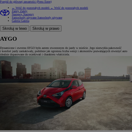
Przejdź do głównej zawartości
(Press Enter)
← Wróć do pozostałych modeli
← Wróć do pozostałych modeli
Zalety
Zalety
Następcy
Następcy
Samochody używane
Samochody używane
Galeria
Galeria
Skroluj w lewo
Skroluj w prawo
AYGO
Dynamiczne i zwrotne AYGO było autem stworzonym do jazdy w mieście. Jego niezwykła pakowność
i komfort jazdy zaskakiwały, podobnie jak ogromna liczba wersji i akcesoriów pozwalających stworzyć auto
idealnie dopasowane do oczekiwań i charakteru właściciela.