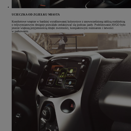
UCIECZKA OD ZGIEŁKU MIASTA
Komfortowe wnętrze w bardziej wyrafinowanej kolorystyce z unowocześnioną tablicą rozdzielczą
o trójwymiarowym designie pozwalało zrelaksować się podczas jazdy. Podróżowanie AYGO było
jeszcze większą przyjemnością dzięki zwrotności, kompaktowym rozmiarom i łatwości
w parkowaniu.