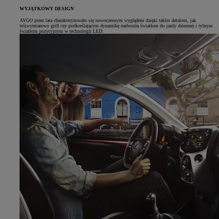
WYJĄTKOWY DESIGN
AYGO przez lata charakteryzowało się nowoczesnym wyglądem dzięki takim detalom, jak
trójwymiarowy grill czy podkreślającym dynamikę nadwozia światłom do jazdy dziennej i tylnym
światłom pozycyjnym w technologii LED.