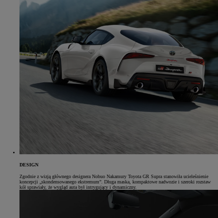
DESIGN
Zgodnie z wizją głównego designera Nobuo Nakamury Toyota GR Supra stanowiła ucieleśnienie
koncepcji „skondensowanego ekstremum”. Długa maska, kompaktowe nadwozie i szeroki rozstaw
kół sprawiały, że wygląd auta był intrygujący i dynamiczny.