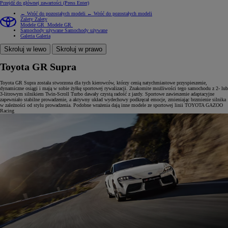
Przejdź do głównej zawartości
(Press Enter)
← Wróć do pozostałych modeli
← Wróć do pozostałych modeli
Zalety
Zalety
Modele GR
Modele GR
Samochody używane
Samochody używane
Galeria
Galeria
Skroluj w lewo
Skroluj w prawo
Toyota GR Supra
Toyota GR Supra została stworzona dla tych kierowców, którzy cenią natychmiastowe przyspieszenie,
dynamiczne osiągi i mają w sobie żyłkę sportowej rywalizacji. Znakomite możliwości tego samochodu z 2- lub
3-litrowym silnikiem Twin-Scroll Turbo dawały czystą radość z jazdy. Sportowe zawieszenie adaptacyjne
zapewniało stabilne prowadzenie, a aktywny układ wydechowy podkręcał emocje, zmieniając brzmienie silnika
w zależności od stylu prowadzenia. Podobne wrażenia dają inne modele ze sportowej linii TOYOTA GAZOO
Racing