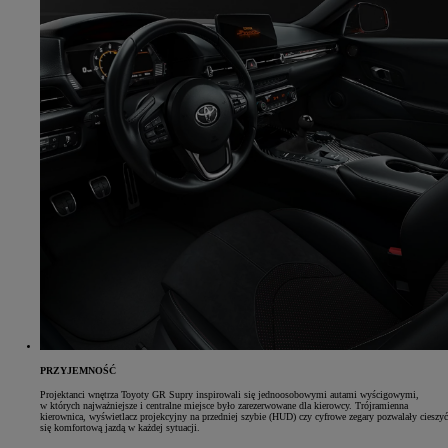
PRZYJEMNOŚĆ
Projektanci wnętrza Toyoty GR Supry inspirowali się jednoosobowymi autami wyścigowymi,
w których najważniejsze i centralne miejsce było zarezerwowane dla kierowcy. Trójramienna
kierownica, wyświetlacz projekcyjny na przedniej szybie (HUD) czy cyfrowe zegary pozwalały cieszyć
się komfortową jazdą w każdej sytuacji.