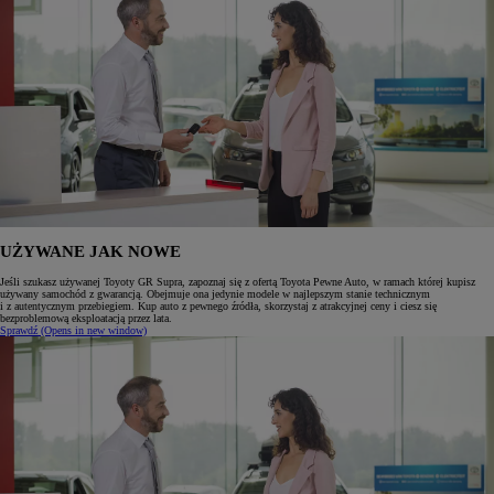
UŻYWANE JAK NOWE
Jeśli szukasz używanej Toyoty GR Supra, zapoznaj się z ofertą Toyota Pewne Auto, w ramach której kupisz
używany samochód z gwarancją. Obejmuje ona jedynie modele w najlepszym stanie technicznym
i z autentycznym przebiegiem. Kup auto z pewnego źródła, skorzystaj z atrakcyjnej ceny i ciesz się
bezproblemową eksploatacją przez lata.
Sprawdź
(Opens in new window)