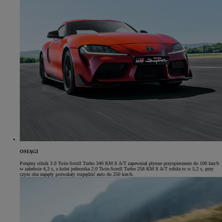
OSIĄGI
Potężny silnik 3.0 Twin-Scroll Turbo 340 KM 8 A/T zapewniał płynne przyspieszenie do 100 km/h
w zaledwie 4,3 s, z kolei jednostka 2.0 Twin-Scroll Turbo 258 KM 8 A/T robiła to w 5,2 s, przy
czym oba napędy pozwalały rozpędzić auto do 250 km/h.