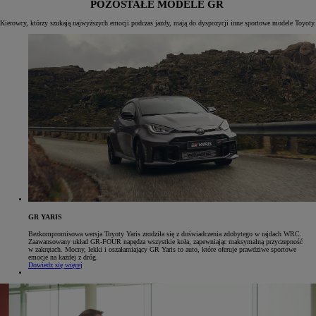
POZOSTAŁE MODELE GR
Kierowcy, którzy szukają najwyższych emocji podczas jazdy, mają do dyspozycji inne sportowe modele Toyoty.
GR YARIS
Bezkompromisowa wersja Toyoty Yaris zrodziła się z doświadczenia zdobytego w rajdach WRC.
Zaawansowany układ GR-FOUR napędza wszystkie koła, zapewniając maksymalną przyczepność
w zakrętach. Mocny, lekki i oszałamiający GR Yaris to auto, które oferuje prawdziwe sportowe
emocje na każdej z dróg.
Dowiedz się więcej