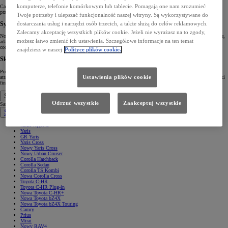
komputerze, telefonie komórkowym lub tablecie. Pomagają one nam zrozumieć
Camry wyróżnia się nowoczesnym wyglądem, dzięki dynamicznym liniom bocznym, nisko osadzonemu
przodowi i smukłym reflektorom. To idealne połączenie elegancji z sportowym charakterem.
Twoje potrzeby i ulepszać funkcjonalność naszej witryny. Są wykorzystywane do
dostarczania usług i narzędzi osób trzecich, a także służą do celów reklamowych.
Systemy Bezpieczeństwa Najnowszej Generacji
Zalecamy akceptację wszystkich plików cookie. Jeżeli nie wyrażasz na to zgody,
Nowa Camry zapewnia pełen zestaw systemów bezpieczeństwa Toyota T-MATE, w tym
Toyota Safety Sense
,
możesz łatwo zmienić ich ustawienia. Szczegółowe informacje na ten temat
adaptacyjny tempomat oraz asystenta zmiany pasa ruchu. Wszystkie te technologie wspierają kierowcę w
codziennych podróżach.
znajdziesz w naszej
Polityce plików cookie.
Skorzystaj z Oferty Podczas Dni Otwartych
Podczas Dni Otwartych, od 21 do 26 października, możesz przetestować nową Toyotę Camry i skorzystać z
Ustawienia plików cookie
atrakcyjnych warunków zakupu. Model Comfort dostępny jest już od
172 400 zł brutto
, a atrakcyjne warunki
finansowania obejmują
Leasing KINTO ONE
.
Samochody
Odrzuć wszystkie
Zaakceptuj wszystkie
Samochody
Samochody osobowe
Nowe Aygo X
Yaris
GR Yaris
Yaris Cross
Nowy Yaris Cross
Nowy Urban Cruiser
Corolla Hatchback
Corolla Sedan
Corolla TS Kombi
Nowa Corolla Cross
Toyota C-HR
Toyota C-HR Plug-in
Nowa Toyota C-HR+
Nowa Toyota bZ4X
Nowa Toyota bZ4X Touring
Camry
Prius
Mirai
Nowy RAV4