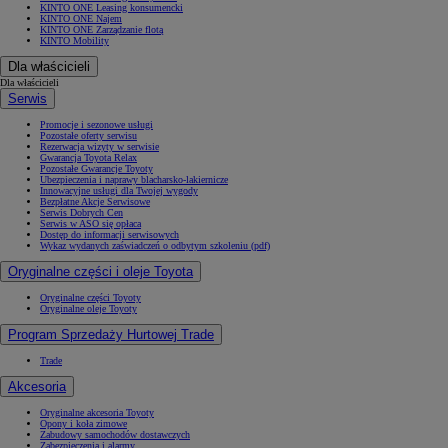
KINTO ONE Leasing konsumencki
KINTO ONE Najem
KINTO ONE Zarządzanie flotą
KINTO Mobility
Dla właścicieli
Dla właścicieli
Serwis
Promocje i sezonowe usługi
Pozostałe oferty serwisu
Rezerwacja wizyty w serwisie
Gwarancja Toyota Relax
Pozostałe Gwarancje Toyoty
Ubezpieczenia i naprawy blacharsko-lakiernicze
Innowacyjne usługi dla Twojej wygody
Bezpłatne Akcje Serwisowe
Serwis Dobrych Cen
Serwis w ASO się opłaca
Dostęp do informacji serwisowych
Wykaz wydanych zaświadczeń o odbytym szkoleniu (pdf)
Oryginalne części i oleje Toyota
Oryginalne części Toyoty
Oryginalne oleje Toyoty
Program Sprzedaży Hurtowej Trade
Trade
Akcesoria
Oryginalne akcesoria Toyoty
Opony i koła zimowe
Zabudowy samochodów dostawczych
Zabezpieczenia i alarmy