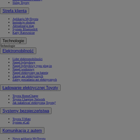
Sklep Toyoty
Strefa klienta
Aplikacja MyToyota
Instrukcje obsługi
Aktualizacja map
System Bluetooth®
Karty Ratownicze
Technologie
Technologie
Elektromobilność
Lider elektromobilności
Napęd hybrydowy
Napęd hybrydowy typu plug-in
Napęd wodorowy
Napęd elektryczny na baterię
Zasięg aut elektrycznych
Zalety posiadania aut elektrycznych
Ładowanie elektrycznej Toyoty
Toyota HomeCharge
Toyota Charging Network
Jak naładować elektryczną Toyotę?
Systemy bezpieczeństwa
Toyota T-Mate
System eCall
Komunikacja z autem
Nowa aplikacja MyToyota