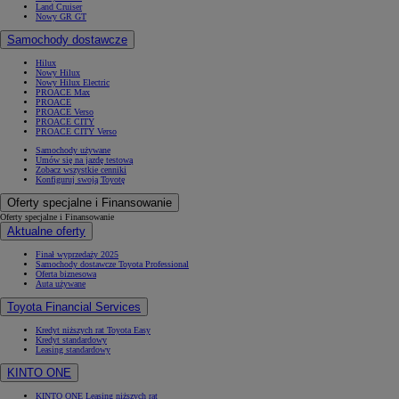
Land Cruiser
Nowy GR GT
Samochody dostawcze
Hilux
Nowy Hilux
Nowy Hilux Electric
PROACE Max
PROACE
PROACE Verso
PROACE CITY
PROACE CITY Verso
Samochody używane
Umów się na jazdę testową
Zobacz wszystkie cenniki
Konfiguruj swoją Toyotę
Oferty specjalne i Finansowanie
Oferty specjalne i Finansowanie
Aktualne oferty
Finał wyprzedaży 2025
Samochody dostawcze Toyota Professional
Oferta biznesowa
Auta używane
Toyota Financial Services
Kredyt niższych rat Toyota Easy
Kredyt standardowy
Leasing standardowy
KINTO ONE
KINTO ONE Leasing niższych rat