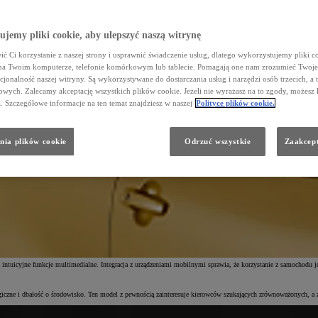
jemy pliki cookie, aby ulepszyć naszą witrynę
ć Ci korzystanie z naszej strony i usprawnić świadczenie usług, dlatego wykorzystujemy pliki co
na Twoim komputerze, telefonie komórkowym lub tablecie. Pomagają one nam zrozumieć Twoje 
cjonalność naszej witryny. Są wykorzystywane do dostarczania usług i narzędzi osób trzecich, a 
wych. Zalecamy akceptację wszystkich plików cookie. Jeżeli nie wyrażasz na to zgody, możesz 
a. Szczegółowe informacje na ten temat znajdziesz w naszej
Polityce plików cookie.
uiser. Ten model łączy wyraziste cechy SUV-ów z funkcjonalną i przestronną kabiną, idealnie wpisując się w p
nia plików cookie
Odrzuć wszystkie
Zaakcept
będą mogli wybrać pomiędzy napędem na przód a napędem na cztery koła. Dzięki temu każdy znajdzie konfigur
rban Cruiserowi unikalnego charakteru. Przestronne, funkcjonalne wnętrze umożliwia swobodne dopasowanie sie
siągnięcia pełnej neutralności węglowej do 2040 roku. Marka pokazuje w ten sposób, że postęp i nowoczesne t
tuicyjne funkcje multimedialne. Integracja z urządzeniami mobilnymi sprawia, że korzystanie z samochodu jest 
giczne i dbałość o środowisko. Ten model z pewnością zainteresuje kierowców szukających zrównoważonych, a 