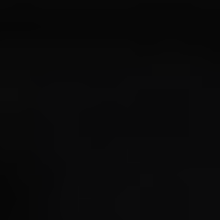
Od
105 300 zł
Corolla Hatchback
HYBRID