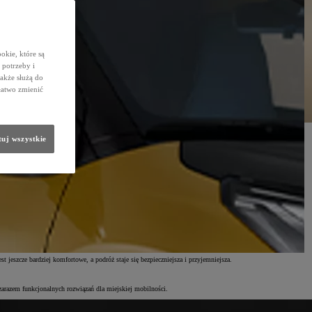
okie, które są
potrzeby i
także służą do
łatwo zmienić
otrzeby osób poruszających się na co dzień w mieście.
uj wszystkie
ację dostosowaną do własnych preferencji oraz warunków użytkowania, nie tracąc przy tym na mocy.
dzeń tylnich do aktualnych potrzeb pasażerów, zapewniając im wygodę i komfort podczas podróży.
echnologie mogą iść w parze z troską o środowisko, dostarczając innowacyjnych rozwiązań przyjaznych
jeszcze bardziej komfortowe, a podróż staje się bezpieczniejsza i przyjemniejsza.
zarazem funkcjonalnych rozwiązań dla miejskiej mobilności.