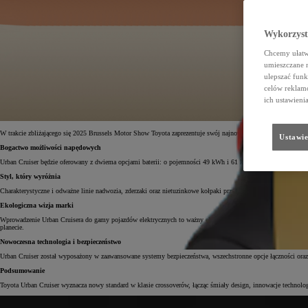
Wykorzystu
Chcemy ułatwi
umieszczane 
ulepszać funk
celów reklamo
ich ustawieni
W trakcie zbliżającego się 2025 Brussels Motor Show Toyota zaprezentuje swój najnowszy crossover – Urban Cr
Ustawie
Bogactwo możliwości napędowych
Urban Cruiser będzie oferowany z dwiema opcjami baterii: o pojemności 49 kWh i 61 kWh. Dodatkowo klienci 
Styl, który wyróżnia
Charakterystyczne i odważne linie nadwozia, zderzaki oraz nietuzinkowe kołpaki przykuwają uwagę, nadając U
Ekologiczna wizja marki
Wprowadzenie Urban Cruisera do gamy pojazdów elektrycznych to ważny element strategii Toyoty, dążącej do o
planecie.
Nowoczesna technologia i bezpieczeństwo
Urban Cruiser został wyposażony w zaawansowane systemy bezpieczeństwa, wszechstronne opcje łączności oraz in
Podsumowanie
Toyota Urban Cruiser wyznacza nowy standard w klasie crossoverów, łącząc śmiały design, innowacje technolo