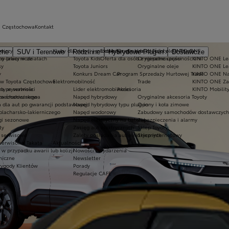
a Częstochowa
Kontakt
rniczy
kt
Kluby dla dzieci i młodzieży
Ekobonus dla hybryd Toyoty
Oryginalne części i oleje Toyoty
KINTO ONE
zne
SUV i Terenowe
Rodzinne
Hybrydowe Plug-in
Dostawcze
ko-lakiernicze
ny pracy w działach
Toyota Kids
Oferta dla osób z niepełnosprawnościami
Oryginalne części
KINTO ONE Lea
sy
Toyota Juniors
Oryginalne oleje
KINTO ONE Le
y
Konkurs Dream Car
Program Sprzedaży Hurtowej Trade
KINTO ONE N
 w Toyota Częstochowa
Elektromobilność
Trade
KINTO ONE Zar
ty w serwisie
ka prywatności
Lider elektromobilności
Akcesoria
KINTO Mobilit
 mechanicznego
yka środowiskowa
Napęd hybrydowy
Oryginalne akcesoria Toyoty
a dla aut po gwarancji podstawowej
Napęd hybrydowy typu plug-in
Opony i koła zimowe
blacharsko-lakierniczego
Napęd wodorowy
Zabudowy samochodów dostawczych
ugi sezonowe
Napęd elektryczny na baterię
Zabezpieczenia i alarmy
ty
Zasięg aut elektrycznych
Sklep Toyoty
e serwisowe
Zalety posiadania aut elektrycznych
Sklep internetowy
 serwisowa Takata
Aktualności
 przypadku awarii lub kolizji
Nowości i wydarzenia
niczne
Newsletter
wygody Klientów
Porady
Regulacje CAFE