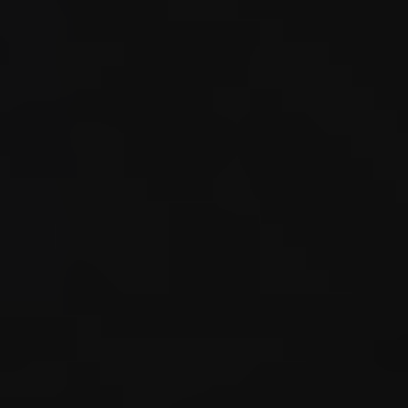
Od
81 900 zł
Yaris Cross
HYBRID