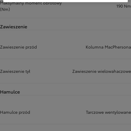
Maksymalny moment obrotowy
190 Nm
(Nm)
Zawieszenie
Zawieszenie przód
Kolumna MacPhersona
Zawieszenie tył
Zawieszenie wielowahaczowe
Hamulce
Hamulce przód
Tarczowe wentylowane