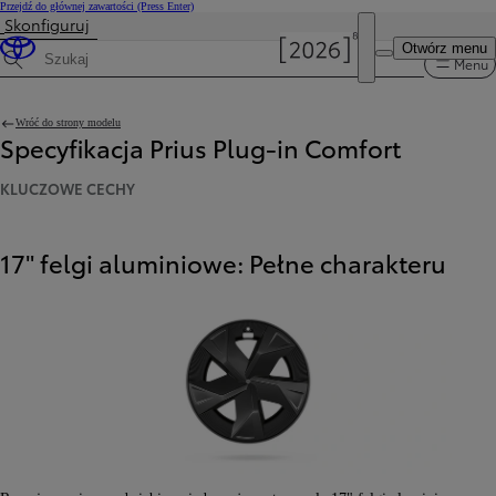
Przejdź do głównej zawartości
(Press Enter)
Skonfiguruj
Otwórz menu
Menu
Wyszukaj dane techniczne
Wróć do strony modelu
Specyfikacja Prius Plug-in Comfort
KLUCZOWE CECHY
17" felgi aluminiowe: Pełne charakteru