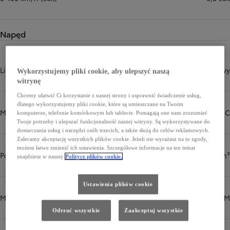
Napęd
Liczba i układ cylindrów
4 cylindry, układ rzędowy
Wykorzystujemy pliki cookie, aby ulepszyć naszą
witrynę
Chcemy ułatwić Ci korzystanie z naszej strony i usprawnić świadczenie usług,
dlatego wykorzystujemy pliki cookie, które są umieszczane na Twoim
Więcej informacji
Mechanizm zaworów
16-zaworowy DOHC
komputerze, telefonie komórkowym lub tablecie. Pomagają one nam zrozumieć
Twoje potrzeby i ulepszać funkcjonalność naszej witryny. Są wykorzystywane do
dostarczania usług i narzędzi osób trzecich, a także służą do celów reklamowych.
Zalecamy akceptację wszystkich plików cookie. Jeżeli nie wyrażasz na to zgody,
możesz łatwo zmienić ich ustawienia. Szczegółowe informacje na ten temat
Pojemność skokowa (cm³)
1987 cm³
znajdziesz w naszej
Polityce plików cookie.
Ustawienia plików cookie
Moc maksymalna (KM)
223 KM
Odrzuć wszystkie
Zaakceptuj wszystkie