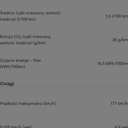
Średnio (cykl mieszany, wartość
1,6 l/100 km
średnia) (l/100 km)
Emisja CO₂ (cykl mieszany,
36 g/km
wartość średnia) (g/km)
Zużycie energii - Max
14,5 kWh/100km
(kWh/100km)
Osiągi
Prędkość maksymalna (km/h)
177 km/h
0-100 km/h (sek)
6,8 sek