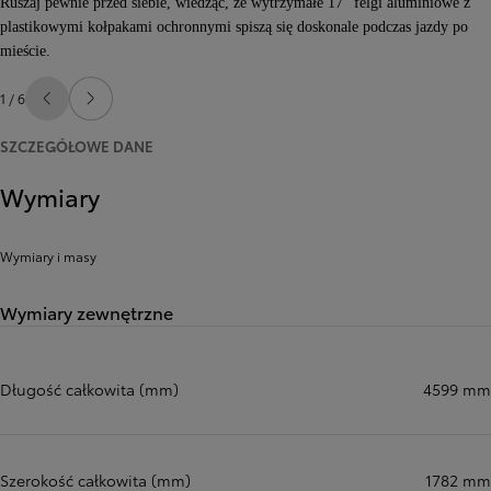
Ruszaj pewnie przed siebie, wiedząc, że wytrzymałe 17" felgi aluminiowe z
plastikowymi kołpakami ochronnymi spiszą się doskonale podczas jazdy po
mieście.
1 / 6
Poprzedni
Następny
SZCZEGÓŁOWE DANE
Wymiary
Wymiary i masy
Wymiary zewnętrzne
Długość całkowita (mm)
4599 mm
Szerokość całkowita (mm)
1782 mm