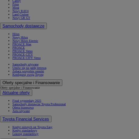
Camry
Prius
Mirai
Nowy RAV4
Land Cruiser
Nowy GR GT
Samochody dostawcze
Hilux
Nowy Hilux
Nowy Hilux Electric
PROACE Max
PROACE
PROACE Verso
PROACE CITY
PROACE CITY Verso
Samochody używane
Umów się na jazdę testową
Zobacz wszystkie cenniki
Konfiguruj swoją Toyotę
Oferty specjalne i Finansowanie
Oferty specjalne i Finansowanie
Aktualne oferty
Finał wyprzedaży 2025
Samochody dostawcze Toyota Professional
Oferta biznesowa
Auta używane
Toyota Financial Services
Kredyt niższych rat Toyota Easy
Kredyt standardowy
Leasing standardowy