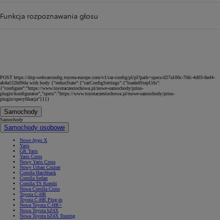
Funkcja rozpoznawania głosu
POST https://dxp-webcarconfig.toyota-europe.com/v1/car-config/pl/pl?path=specs/d27a100c-76fc-4d03-8ed4-
ab4a152b09da with body {"reduxState":{"carConfigSettings":{"loadedStepUrls":
{"configure":"https://www.toyotaczestochowa.pl/nowe-samochody/prius-
plugin/konfigurator","specs":"https://www.toyotaczestochowa.pl/nowe-samochody/prius-
plugin/specyfikacja"}}}}
Samochody
Samochody
Samochody osobowe
Nowe Aygo X
Yaris
GR Yaris
Yaris Cross
Nowy Yaris Cross
Nowy Urban Cruiser
Corolla Hatchback
Corolla Sedan
Corolla TS Kombi
Nowa Corolla Cross
Toyota C-HR
Toyota C-HR Plug-in
Nowa Toyota C-HR+
Nowa Toyota bZ4X
Nowa Toyota bZ4X Touring