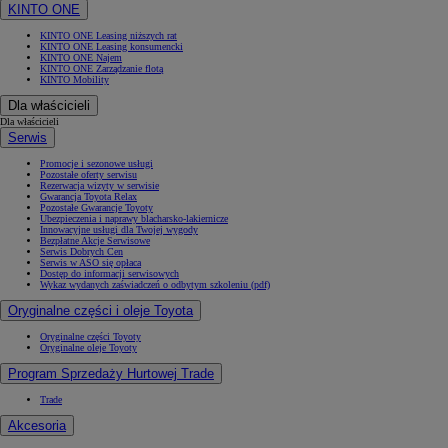
KINTO ONE
KINTO ONE Leasing niższych rat
KINTO ONE Leasing konsumencki
KINTO ONE Najem
KINTO ONE Zarządzanie flotą
KINTO Mobility
Dla właścicieli
Dla właścicieli
Serwis
Promocje i sezonowe usługi
Pozostałe oferty serwisu
Rezerwacja wizyty w serwisie
Gwarancja Toyota Relax
Pozostałe Gwarancje Toyoty
Ubezpieczenia i naprawy blacharsko-lakiernicze
Innowacyjne usługi dla Twojej wygody
Bezpłatne Akcje Serwisowe
Serwis Dobrych Cen
Serwis w ASO się opłaca
Dostęp do informacji serwisowych
Wykaz wydanych zaświadczeń o odbytym szkoleniu (pdf)
Oryginalne części i oleje Toyota
Oryginalne części Toyoty
Oryginalne oleje Toyoty
Program Sprzedaży Hurtowej Trade
Trade
Akcesoria