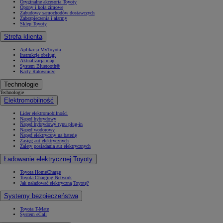
Oryginalne akcesoria Toyoty
Opony i koła zimowe
Zabudowy samochodów dostawczych
Zabezpieczenia i alarmy
Sklep Toyoty
Strefa klienta
Aplikacja MyToyota
Instrukcje obsługi
Aktualizacja map
System Bluetooth®
Karty Ratownicze
Technologie
Technologie
Elektromobilność
Lider elektromobilności
Napęd hybrydowy
Napęd hybrydowy typu plug-in
Napęd wodorowy
Napęd elektryczny na baterię
Zasięg aut elektrycznych
Zalety posiadania aut elektrycznych
Ładowanie elektrycznej Toyoty
Toyota HomeCharge
Toyota Charging Network
Jak naładować elektryczną Toyotę?
Systemy bezpieczeństwa
Toyota T-Mate
System eCall