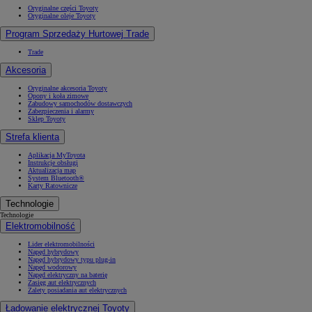
Oryginalne części Toyoty
Oryginalne oleje Toyoty
Program Sprzedaży Hurtowej Trade
Trade
Akcesoria
Oryginalne akcesoria Toyoty
Opony i koła zimowe
Zabudowy samochodów dostawczych
Zabezpieczenia i alarmy
Sklep Toyoty
Strefa klienta
Aplikacja MyToyota
Instrukcje obsługi
Aktualizacja map
System Bluetooth®
Karty Ratownicze
Technologie
Technologie
Elektromobilność
Lider elektromobilności
Napęd hybrydowy
Napęd hybrydowy typu plug-in
Napęd wodorowy
Napęd elektryczny na baterię
Zasięg aut elektrycznych
Zalety posiadania aut elektrycznych
Ładowanie elektrycznej Toyoty