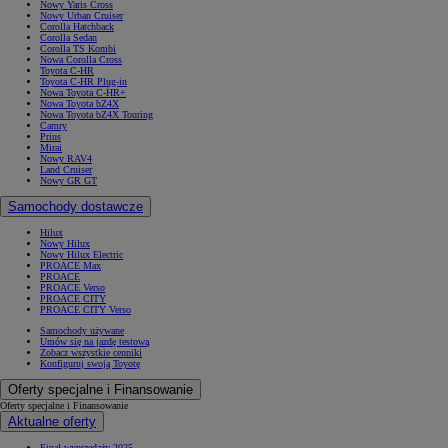
Nowy Yaris Cross
Nowy Urban Cruiser
Corolla Hatchback
Corolla Sedan
Corolla TS Kombi
Nowa Corolla Cross
Toyota C-HR
Toyota C-HR Plug-in
Nowa Toyota C-HR+
Nowa Toyota bZ4X
Nowa Toyota bZ4X Touring
Camry
Prius
Mirai
Nowy RAV4
Land Cruiser
Nowy GR GT
Samochody dostawcze
Hilux
Nowy Hilux
Nowy Hilux Electric
PROACE Max
PROACE
PROACE Verso
PROACE CITY
PROACE CITY Verso
Samochody używane
Umów się na jazdę testową
Zobacz wszystkie cenniki
Konfiguruj swoją Toyotę
Oferty specjalne i Finansowanie
Oferty specjalne i Finansowanie
Aktualne oferty
Finał wyprzedaży 2025