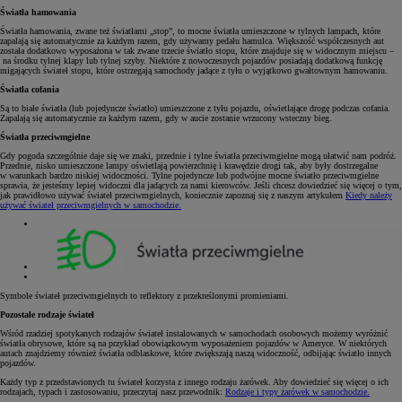
Światła hamowania
Światła hamowania, zwane też światłami „stop”, to mocne światła umieszczone w tylnych lampach, które
zapalają się automatycznie za każdym razem, gdy używamy pedału hamulca. Większość współczesnych aut
została dodatkowo wyposażona w tak zwane trzecie światło stopu, które znajduje się w widocznym miejscu –
na środku tylnej klapy lub tylnej szyby. Niektóre z nowoczesnych pojazdów posiadają dodatkową funkcję
migających świateł stopu, które ostrzegają samochody jadące z tyłu o wyjątkowo gwałtownym hamowaniu.
Światła cofania
Są to białe światła (lub pojedyncze światło) umieszczone z tyłu pojazdu, oświetlające drogę podczas cofania.
Zapalają się automatycznie za każdym razem, gdy w aucie zostanie wrzucony wsteczny bieg.
Światła przeciwmgielne
Gdy pogoda szczególnie daje się we znaki, przednie i tylne światła przeciwmgielne mogą ułatwić nam podróż.
Przednie, nisko umieszczone lampy oświetlają powierzchnię i krawędzie drogi tak, aby były dostrzegalne
w warunkach bardzo niskiej widoczności. Tylne pojedyncze lub podwójne mocne światło przeciwmgielne
sprawia, że jesteśmy lepiej widoczni dla jadących za nami kierowców. Jeśli chcesz dowiedzieć się więcej o tym,
jak prawidłowo używać świateł przeciwmgielnych, koniecznie zapoznaj się z naszym artykułem
Kiedy należy
używać świateł przeciwmgielnych w samochodzie.
Symbole świateł przeciwmgielnych to reflektory z przekreślonymi promieniami.
Pozostałe rodzaje świateł
Wśród rzadziej spotykanych rodzajów świateł instalowanych w samochodach osobowych możemy wyróżnić
światła obrysowe, które są na przykład obowiązkowym wyposażeniem pojazdów w Ameryce. W niektórych
autach znajdziemy również światła odblaskowe, które zwiększają naszą widoczność, odbijając światło innych
pojazdów.
Każdy typ z przedstawionych tu świateł korzysta z innego rodzaju żarówek. Aby dowiedzieć się więcej o ich
rodzajach, typach i zastosowaniu, przeczytaj nasz przewodnik:
Rodzaje i typy żarówek w samochodzie.