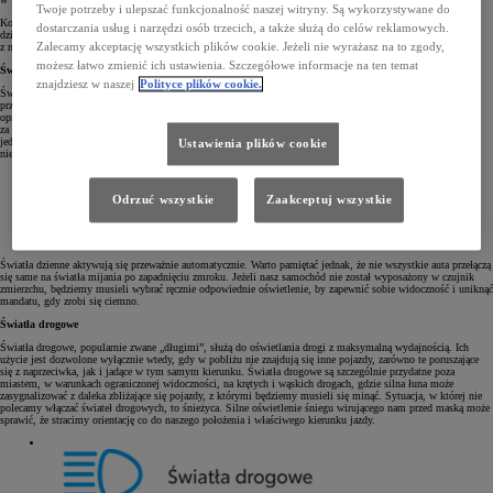
Twoje potrzeby i ulepszać funkcjonalność naszej witryny. Są wykorzystywane do
Kolejną ciekawostką jest to, że światła mijania są asymetryczne. Lewa lampa ma mniejszy zasięg od prawej,
dostarczania usług i narzędzi osób trzecich, a także służą do celów reklamowych.
dzięki czemu lepiej widzimy pobocze, a nasze oświetlenie jest mniej uciążliwe dla kierowców jadących
Zalecamy akceptację wszystkich plików cookie. Jeżeli nie wyrażasz na to zgody,
z naprzeciwka.
możesz łatwo zmienić ich ustawienia. Szczegółowe informacje na ten temat
Światła dzienne
znajdziesz w naszej
Polityce plików cookie.
Światła dzienne mogą zastąpić światła mijania wtedy, gdy widoczność jest wystarczająca. Światła dzienne
przybierają najróżniejsze formy, takie jak paski LED, okręgi czy inne kształty geometryczne, które zostały
opracowane przez designerów. Pełnią one jednak nie tylko funkcję ozdobną. Ich celem jest oświetlać auto
za dnia i zwracać uwagę innych kierowców. Zgodnie z obowiązującymi w Polsce przepisami wystarczą nam
jedynie przednie światła do jazdy dziennej. W warunkach dobrej widoczności tył auta może pozostać
Ustawienia plików cookie
nieoświetlony.
Odrzuć wszystkie
Zaakceptuj wszystkie
Światła dzienne aktywują się przeważnie automatycznie. Warto pamiętać jednak, że nie wszystkie auta przełączą
się same na światła mijania po zapadnięciu zmroku. Jeżeli nasz samochód nie został wyposażony w czujnik
zmierzchu, będziemy musieli wybrać ręcznie odpowiednie oświetlenie, by zapewnić sobie widoczność i uniknąć
mandatu, gdy zrobi się ciemno.
Światła drogowe
Światła drogowe, popularnie zwane „długimi”, służą do oświetlania drogi z maksymalną wydajnością. Ich
użycie jest dozwolone wyłącznie wtedy, gdy w pobliżu nie znajdują się inne pojazdy, zarówno te poruszające
się z naprzeciwka, jak i jadące w tym samym kierunku. Światła drogowe są szczególnie przydatne poza
miastem, w warunkach ograniczonej widoczności, na krętych i wąskich drogach, gdzie silna łuna może
zasygnalizować z daleka zbliżające się pojazdy, z którymi będziemy musieli się minąć. Sytuacja, w której nie
polecamy włączać świateł drogowych, to śnieżyca. Silne oświetlenie śniegu wirującego nam przed maską może
sprawić, że stracimy orientację co do naszego położenia i właściwego kierunku jazdy.