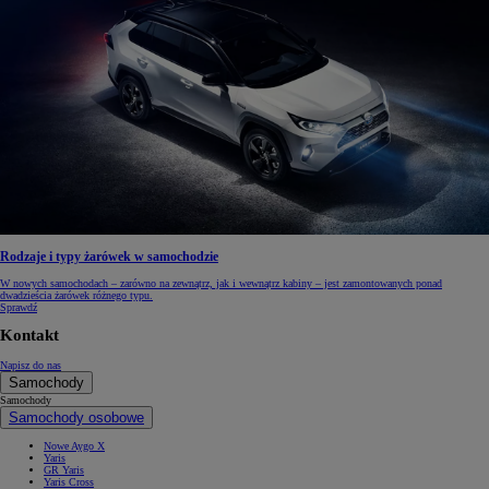
Rodzaje i typy żarówek w samochodzie
W nowych samochodach – zarówno na zewnątrz, jak i wewnątrz kabiny – jest zamontowanych ponad
dwadzieścia żarówek różnego typu.
Sprawdź
Kontakt
Napisz do nas
Samochody
Samochody
Samochody osobowe
Nowe Aygo X
Yaris
GR Yaris
Yaris Cross