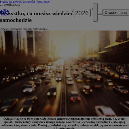
Przejdź do głównej zawartości
(Press Enter)
21 września 2022
Wszystko, co musisz wiedzieć o oświetleniu w
Otwórz menu
samochodzie
Typowe oznaczenia oraz ich zastosowanie
Światła w aucie to jeden z najważniejszych elementów zapewniających bezpieczną jazdę. To, w jaki
sposób i kiedy należy korzystać z danego rodzaju oświetlenia, jest wiedzą niezbędną i ułatwiającą
codzienne korzystanie z auta. Poniżej prześledziliśmy wszystkie rodzaje świateł, typowe oznaczenia oraz
ich zastosowanie.