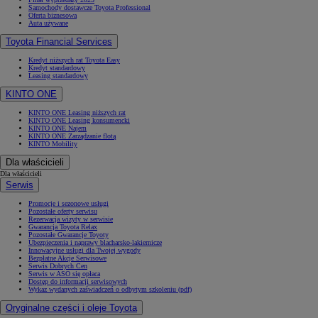
Samochody dostawcze Toyota Professional
Oferta biznesowa
Auta używane
Toyota Financial Services
Kredyt niższych rat Toyota Easy
Kredyt standardowy
Leasing standardowy
KINTO ONE
KINTO ONE Leasing niższych rat
KINTO ONE Leasing konsumencki
KINTO ONE Najem
KINTO ONE Zarządzanie flotą
KINTO Mobility
Dla właścicieli
Dla właścicieli
Serwis
Promocje i sezonowe usługi
Pozostałe oferty serwisu
Rezerwacja wizyty w serwisie
Gwarancja Toyota Relax
Pozostałe Gwarancje Toyoty
Ubezpieczenia i naprawy blacharsko-lakiernicze
Innowacyjne usługi dla Twojej wygody
Bezpłatne Akcje Serwisowe
Serwis Dobrych Cen
Serwis w ASO się opłaca
Dostęp do informacji serwisowych
Wykaz wydanych zaświadczeń o odbytym szkoleniu (pdf)
Oryginalne części i oleje Toyota