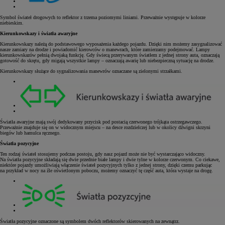
Symbol świateł drogowych to reflektor z trzema poziomymi liniami. Przeważnie występuje w kolorze
niebieskim.
Kierunkowskazy i światła awaryjne
Kierunkowskazy należą do podstawowego wyposażenia każdego pojazdu. Dzięki nim możemy zasygnalizować
nasze zamiary na drodze i powiadomić kierowców o manewrach, które zamierzamy podejmować. Lampy
kierunkowskazów pełnią dwojaką funkcję. Gdy świecą przerywanym światłem z jednej strony auta, oznaczają
gotowość do skrętu, gdy migają wszystkie lampy – oznaczają awarię lub niebezpieczną sytuację na drodze.
Kierunkowskazy służące do sygnalizowania manewrów oznaczane są zielonymi strzałkami.
Światła awaryjne mają swój dedykowany przycisk pod postacią czerwonego trójkąta ostrzegawczego.
Przeważnie znajduje się on w widocznym miejscu – na desce rozdzielczej lub w okolicy dźwigni skrzyni
biegów lub hamulca ręcznego.
Światła pozycyjne
Ten rodzaj świateł stosujemy podczas postoju, gdy nasz pojazd może nie być wystarczająco widoczny.
Na światła pozycyjne składają się dwie przednie białe lampy i dwie tylne w kolorze czerwonym. Co ciekawe,
niektóre pojazdy umożliwiają włączenie świateł pozycyjnych tylko z jednej strony, dzięki czemu parkując
na przykład w nocy na źle oświetlonym poboczu, możemy oznaczyć tę część auta, która wystaje na drogę.
Światła pozycyjne oznaczone są symbolem dwóch reflektorów skierowanych na zewnątrz.