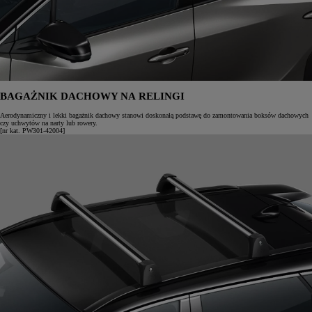
BAGAŻNIK DACHOWY NA RELINGI
Aerodynamiczny i lekki bagażnik dachowy stanowi doskonałą podstawę do zamontowania boksów dachowych
czy uchwytów na narty lub rowery.
[nr kat. PW301-42004]