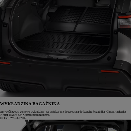
WYKŁADZINA BAGAŻNIKA
Antypoślizgowa gumowa wykładzina jest perfekcyjnie dopasowana do kształtu bagażnika. Chroni tapicerkę
Twojej Toyoty bZ4X przed zabrudzeniami.
[nr kat. PW241-42002]