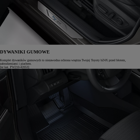
DYWANIKI GUMOWE
Komplet dywaników gumowych to niezawodna ochrona wnętrza Twojej Toyoty bZ4X przed błotem,
zabrudzeniami i piachem.
[nr kat. PW210-42053]