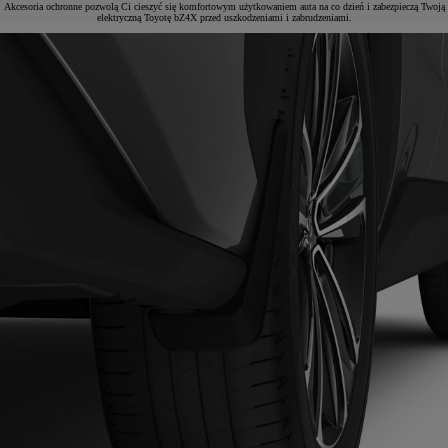
Akcesoria ochronne pozwolą Ci cieszyć się komfortowym użytkowaniem auta na co dzień i zabezpieczą Twoją
elektryczną Toyotę bZ4X przed uszkodzeniami i zabrudzeniami.