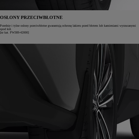
OSŁONY PRZECIWBŁOTNE
Przednie i tylne osłony przeciwbłotne gwarantują ochronę lakieru przed błotem lub kamieniami wyrzucanymi
spod kół.
[nr kat. PW389-42000]