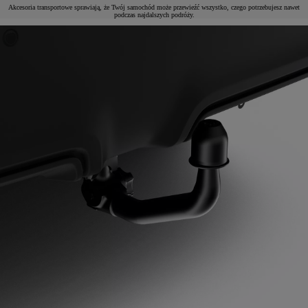
Akcesoria transportowe sprawiają, że Twój samochód może przewieźć wszystko, czego potrzebujesz nawet
podczas najdalszych podróży.