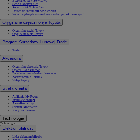
Bezpłatne Akcje Serwisowe
Serwis Dobrych Cen
Serwis w ASO się opłaca
Dostęp do informacji serwisowych
Wykaz wydanych zaświadczeń o odbytym szkoleniu (pdf)
Oryginalne części i oleje Toyota
Oryginalne części Toyoty
Oryginalne oleje Toyoty
Program Sprzedaży Hurtowej Trade
Trade
Akcesoria
Oryginalne akcesoria Toyoty
Opony i koła zimowe
Zabudowy samochodów dostawczych
Zabezpieczenia i alarmy
Sklep Toyoty
Strefa klienta
Aplikacja MyToyota
Instrukcje obsługi
Aktualizacja map
System Bluetooth®
Karty Ratownicze
Technologie
Technologie
Elektromobilność
Lider elektromobilności
Napęd hybrydowy