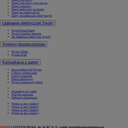
Napęd hybrydowy typu plug-in
Napęd wodorowy
Napęd elektryczny na baterię
Zasięg aut elektrycznych
Zalety posiadania aut elektrycznych
Ładowanie elektrycznej Toyoty
Toyota HomeCharge
Toyota Charging Network
Jak naładować elektryczną Toyotę?
Systemy bezpieczeństwa
Toyota T-Mate
System eCall
Komunikacja z autem
Nowa aplikacja MyToyota
Cyfrowy opiekun auta
Usługi Connected
Płatne subskrypcje
Toyota Connectivity Match
Skontaktuj się z nami
Polityka ciasteczek
Deklaracja dostępności
(Opens in new window)
(Opens in new window)
(Opens in new window)
(Opens in new window)
TOYOTA
CZĘSTOCHOWA tel. 34 367 51 51 e-mail: toyota@toyotaczestochowa.pl