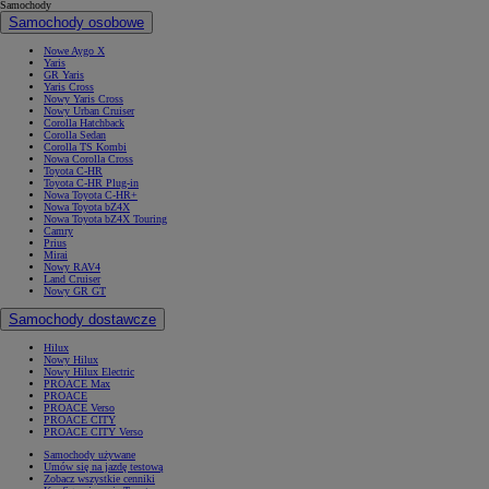
Samochody
Samochody osobowe
Nowe Aygo X
Yaris
GR Yaris
Yaris Cross
Nowy Yaris Cross
Nowy Urban Cruiser
Corolla Hatchback
Corolla Sedan
Corolla TS Kombi
Nowa Corolla Cross
Toyota C-HR
Toyota C-HR Plug-in
Nowa Toyota C-HR+
Nowa Toyota bZ4X
Nowa Toyota bZ4X Touring
Camry
Prius
Mirai
Nowy RAV4
Land Cruiser
Nowy GR GT
Samochody dostawcze
Hilux
Nowy Hilux
Nowy Hilux Electric
PROACE Max
PROACE
PROACE Verso
PROACE CITY
PROACE CITY Verso
Samochody używane
Umów się na jazdę testową
Zobacz wszystkie cenniki