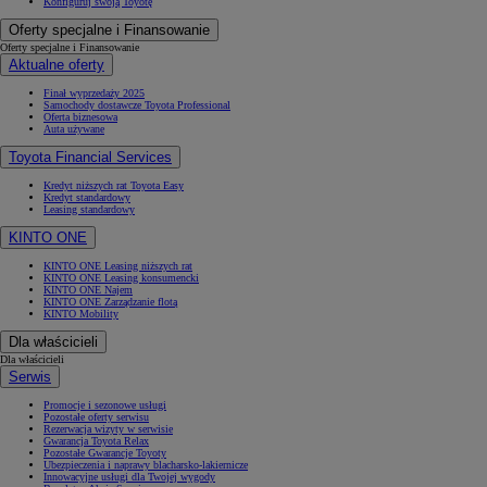
Konfiguruj swoją Toyotę
Oferty specjalne i Finansowanie
Oferty specjalne i Finansowanie
Aktualne oferty
Finał wyprzedaży 2025
Samochody dostawcze Toyota Professional
Oferta biznesowa
Auta używane
Toyota Financial Services
Kredyt niższych rat Toyota Easy
Kredyt standardowy
Leasing standardowy
KINTO ONE
KINTO ONE Leasing niższych rat
KINTO ONE Leasing konsumencki
KINTO ONE Najem
KINTO ONE Zarządzanie flotą
KINTO Mobility
Dla właścicieli
Dla właścicieli
Serwis
Promocje i sezonowe usługi
Pozostałe oferty serwisu
Rezerwacja wizyty w serwisie
Gwarancja Toyota Relax
Pozostałe Gwarancje Toyoty
Ubezpieczenia i naprawy blacharsko-lakiernicze
Innowacyjne usługi dla Twojej wygody