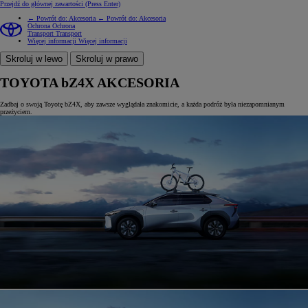
Przejdź do głównej zawartości
(Press Enter)
← Powrót do: Akcesoria
← Powrót do: Akcesoria
Ochrona
Ochrona
Transport
Transport
Więcej informacji
Więcej informacji
Skroluj w lewo
Skroluj w prawo
TOYOTA bZ4X AKCESORIA
Zadbaj o swoją Toyotę bZ4X, aby zawsze wyglądała znakomicie, a każda podróż była niezapomnianym
przeżyciem.