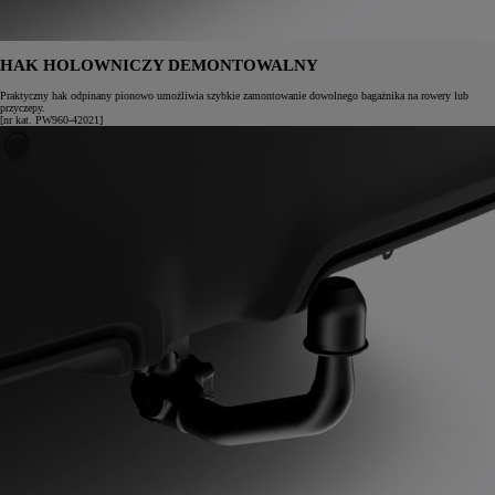
HAK HOLOWNICZY DEMONTOWALNY
Praktyczny hak odpinany pionowo umożliwia szybkie zamontowanie dowolnego bagażnika na rowery lub
przyczepy.
[nr kat. PW960-42021]