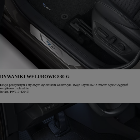
DYWANIKI WELUROWE 830 G
Dzięki praktycznym i stylowym dywanikom welurowym Twoja Toyota bZ4X zawsze będzie wyglądać
wyjątkowo i schludnie.
[nr kat. PW210-42045]