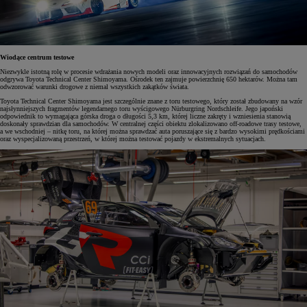
Wiodące centrum testowe
Niezwykle istotną rolę w procesie wdrażania nowych modeli oraz innowacyjnych rozwiązań do samochodów
odgrywa Toyota Technical Center Shimoyama. Ośrodek ten zajmuje powierzchnię 650 hektarów. Można tam
odwzorować warunki drogowe z niemal wszystkich zakątków świata.
Toyota Technical Center Shimoyama jest szczególnie znane z toru testowego, który został zbudowany na wzór
najsłynniejszych fragmentów legendarnego toru wyścigowego Nürburgring Nordschleife. Jego japoński
odpowiednik to wymagająca górska droga o długości 5,3 km, której liczne zakręty i wzniesienia stanowią
doskonały sprawdzian dla samochodów. W centralnej części obiektu zlokalizowano off-roadowe trasy testowe,
a we wschodniej – nitkę toru, na której można sprawdzać auta poruszające się z bardzo wysokimi prędkościami
oraz wyspecjalizowaną przestrzeń, w której można testować pojazdy w ekstremalnych sytuacjach.