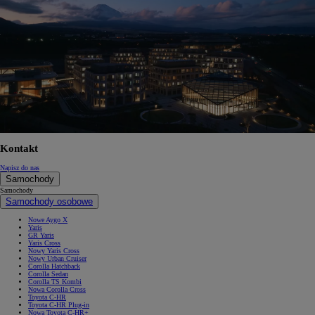
Kontakt
Napisz do nas
Samochody
Samochody
Samochody osobowe
Nowe Aygo X
Yaris
GR Yaris
Yaris Cross
Nowy Yaris Cross
Nowy Urban Cruiser
Corolla Hatchback
Corolla Sedan
Corolla TS Kombi
Nowa Corolla Cross
Toyota C-HR
Toyota C-HR Plug-in
Nowa Toyota C-HR+