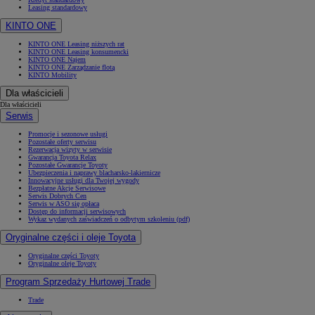
Leasing standardowy
KINTO ONE
KINTO ONE Leasing niższych rat
KINTO ONE Leasing konsumencki
KINTO ONE Najem
KINTO ONE Zarządzanie flotą
KINTO Mobility
Dla właścicieli
Dla właścicieli
Serwis
Promocje i sezonowe usługi
Pozostałe oferty serwisu
Rezerwacja wizyty w serwisie
Gwarancja Toyota Relax
Pozostałe Gwarancje Toyoty
Ubezpieczenia i naprawy blacharsko-lakiernicze
Innowacyjne usługi dla Twojej wygody
Bezpłatne Akcje Serwisowe
Serwis Dobrych Cen
Serwis w ASO się opłaca
Dostęp do informacji serwisowych
Wykaz wydanych zaświadczeń o odbytym szkoleniu (pdf)
Oryginalne części i oleje Toyota
Oryginalne części Toyoty
Oryginalne oleje Toyoty
Program Sprzedaży Hurtowej Trade
Trade