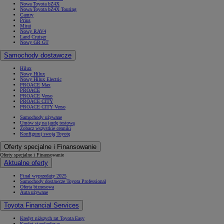
Nowa Toyota bZ4X
Nowa Toyota bZ4X Touring
Camry
Prius
Mirai
Nowy RAV4
Land Cruiser
Nowy GR GT
Samochody dostawcze
Hilux
Nowy Hilux
Nowy Hilux Electric
PROACE Max
PROACE
PROACE Verso
PROACE CITY
PROACE CITY Verso
Samochody używane
Umów się na jazdę testową
Zobacz wszystkie cenniki
Konfiguruj swoją Toyotę
Oferty specjalne i Finansowanie
Oferty specjalne i Finansowanie
Aktualne oferty
Finał wyprzedaży 2025
Samochody dostawcze Toyota Professional
Oferta biznesowa
Auta używane
Toyota Financial Services
Kredyt niższych rat Toyota Easy
Kredyt standardowy