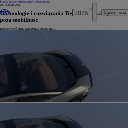
Przejdź do głównej zawartości
(Press Enter)
20 listopada 2025
Technologie i rozwiązania Toyoty wykraczające
Otwórz menu
poza mobilność
Innowacyjność marki napędzają23 ośrodki R&D