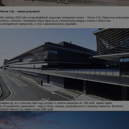
Woven City – miasto przyszłości
We wrześniu 2025 roku swoją działalność rozpoczęło inteligentne miasto – Woven City. Najnowsze technologie
cyfrowe, robotyka i inteligentne domy łączą się tu z bezemisyjną energią z wodoru i słońca oraz
z inteligentnym transportem, w tym z autonomicznymi pojazdami.
Zakłada się, że w pierwszej fazie tego projektu w mieście zamieszka ok. 300 osób, działać będzie
tu 20 podmiotów partnerskich – będą to firmy, startupy, przedsiębiorstwa i instytucje badawcze. Docelowo
ludność Woven City będzie liczyła 2000 osób.