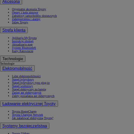
Akcesoria
Oryginalne akcesoria Toyoty
Opony i koła zimowe
Zabudowy samochodów dostawczych
Zabezpieczenia i alarmy
Sklep Toyoty
Strefa klienta
Aplikacja MyToyota
Instrukcje obsługi
Aktualizacja map
System Bluetooth®
Karty Ratownicze
Technologie
Technologie
Elektromobilność
Lider elektromobilności
Napęd hybrydowy
Napęd hybrydowy typu plug-in
Napęd wodorowy
Napęd elektryczny na baterię
Zasięg aut elektrycznych
Zalety posiadania aut elektrycznych
Ładowanie elektrycznej Toyoty
Toyota HomeCharge
Toyota Charging Network
Jak naładować elektryczną Toyotę?
Systemy bezpieczeństwa
Toyota T-Mate