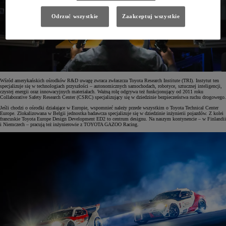
Odrzuć wszystkie
Zaakceptuj wszystkie
Wśród amerykańskich ośrodków R&D uwagę zwraca zwłaszcza Toyota Research Institute (TRI). Instytut ten
specjalizuje się w technologiach przyszłości – autonomicznych samochodach, robotyce, sztucznej inteligencji,
czystej energii oraz innowacyjnych materiałach. Ważną rolę odgrywa też funkcjonujący od 2011 roku
Collaborative Safety Research Center (CSRC) specjalizujący się w dziedzinie bezpieczeństwa ruchu drogowego.
Jeśli chodzi o ośrodki działające w Europie, wspomnieć należy przede wszystkim o Toyota Technical Center
Europe. Zlokalizowana w Belgii jednostka badawcza specjalizuje się w dziedzinie inżynierii pojazdów. Z kolei
francuskie Toyota Europe Design Development ED2 to centrum designu. Na naszym kontynencie – w Finlandii
i Niemczech – pracują też inżynierowie z TOYOTA GAZOO Racing.