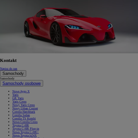
Kontakt
Napisz do nas
Samochody
Samochody
Samochody osobowe
Nowe Aygo X
Yaris
GR Yaris
Yaris Cross
Nowy Yaris Cross
Nowy Urban Cruiser
Corolla Hatchback
Corolla Sedan
Corolla TS Kombi
Nowa Corolla Cross
Toyota C-HR
Toyota C-HR Plug-in
Nowa Toyota C-HR+
Nowa Toyota bZ4X