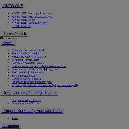
KINTO ONE
KINTO ONE Leasing niższych rat
KINTO ONE Leasing konsumencki
KINTO ONE Najem
KINTO ONE Zarządzanie flotą
KINTO Mobility
Dla właścicieli
Dla właścicieli
Serwis
Promocje i sezonowe usługi
Pozostałe oferty serwisu
Rezerwacja wizyty w serwisie
Gwarancja Toyota Relax
Pozostałe Gwarancje Toyoty
Ubezpieczenia i naprawy blacharsko-lakiernicze
Innowacyjne usługi dla Twojej wygody
Bezpłatne Akcje Serwisowe
Serwis Dobrych Cen
Serwis w ASO się opłaca
Dostęp do informacji serwisowych
Wykaz wydanych zaświadczeń o odbytym szkoleniu (pdf)
Oryginalne części i oleje Toyota
Oryginalne części Toyoty
Oryginalne oleje Toyoty
Program Sprzedaży Hurtowej Trade
Trade
Akcesoria