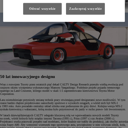
Odrzuć wszystkie
Zaakceptuj wszystkie
50 lat innowacyjnego designu
Wraz z rozwojem Toyoty przez ostatnich pięć dekad CALTY Design Research przeszło wielką ewolucję pod
czujnym okiem wiceprezesa wykonawczego Mamoru Yaegashiego. Podobnie projekt pojazdu terenowego
opartego na Land Cruiserze, którego model w skali 1:5 zaprezentowano kierownictwu Toyota Motor
Corporation.
Lata osiemdziesiąte przyniosły zmianę technik pracy otwierającą przed designerami nowe możliwości. W tym
czasie bardzo chętnie projektowano samochody sportowe o wysokich osiągach, a wśród nich był MX-1
z 1983 roku. Auto posiadało centralny układ silnika oraz podnoszone do góry drzwi. Kolejna wersja MX-2
zyskała kierownicę z wahaczami, którą można było przystosować do jazdy w ruchu prawo- lub lewostronnym.
W latach dziewięćdziesiątych CALTY odegrało kluczową rolę we wprowadzaniu nowych modeli Toyoty
na rynek, wśród których były między innymi Tacoma (1995 r.), Prius (1997 r.) czy Avalon (2000 r.).
Projektanci studia pracowali ponadto nad modelami, które finalnie nie trafiły do produkcji, jak choćby autorska
wizja Supry A80. Aby wzmocnić wizerunek tego sportowego auta, powiększono w nim wówczas silnik, koła,
tylny spoiler, klamki drzwi i mocowania lusterek. Projekt ten nie zyskał jednak ostatecznie akceptacji, ale