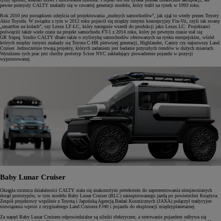
pewne pomysły CALTY znalazły się w czwartej generacji modelu, który trafił na rynek w 1993 roku.
Rok 2010 jest początkiem odejścia od projektowania „nudnych samochodów”, jak ujął to wtedy prezes Toyoty
Akio Toyoda. W związku z tym w 2012 roku pojawił się między innymi koncepcyjny Fin-Vii, czyli tak zwany
„smartfon na kołach”, czy Lexus LF-LC, który następnie wszedł do produkcji jako Lexus LC. Projektanci
poświęcili także wiele czasu na projekt samochodu FT-1 z 2014 roku, który po pewnym czasie stał się
GR Suprą. Studio CALTY dbało także o stylistykę samochodów oferowanych na rynku europejskim, wśród
których między innymi znalazły się Toyota C-HR pierwszej generacji, Highlander, Camry czy najnowszy Land
Cruiser. Jednocześnie trwają projekty, których zadaniem jest badanie przyszłych trendów w dużych miastach.
Wynikiem tych prac jest choćby prototyp Scion NYC zakładający prowadzenie pojazdu w pozycji
wyprostowanej.
Baby Lunar Cruiser
Okrągła rocznica działalności CALTY stała się znakomitym pretekstem do zaprezentowania nieujawnianych
dotąd prototypów, w tym modelu Baby Lunar Cruiser (BLC) zainspirowanego jazdą po powierzchni Księżyca.
Zespół projektowy wspólnie z Toyotą i Japońską Agencją Badań Kosmicznych (JAXA) połączył tradycyjne
rozwiązania wprost z oryginalnego Land Cruisera FJ40 i pojazdu do eksploracji międzyplanetarnej.
Za napęd Baby Lunar Cruisera odpowiedzialne są silniki elektryczne, a sterowanie pojazdem odbywa się