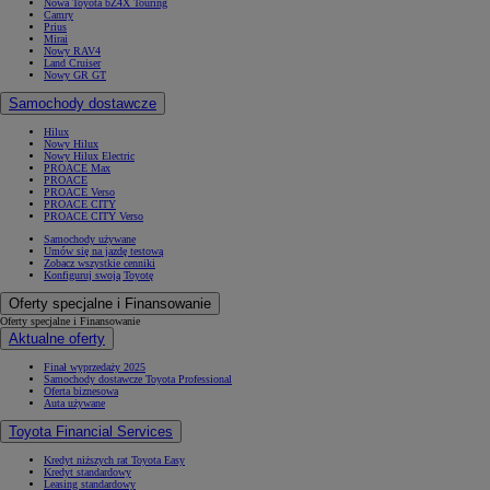
Nowa Toyota bZ4X Touring
Camry
Prius
Mirai
Nowy RAV4
Land Cruiser
Nowy GR GT
Samochody dostawcze
Hilux
Nowy Hilux
Nowy Hilux Electric
PROACE Max
PROACE
PROACE Verso
PROACE CITY
PROACE CITY Verso
Samochody używane
Umów się na jazdę testową
Zobacz wszystkie cenniki
Konfiguruj swoją Toyotę
Oferty specjalne i Finansowanie
Oferty specjalne i Finansowanie
Aktualne oferty
Finał wyprzedaży 2025
Samochody dostawcze Toyota Professional
Oferta biznesowa
Auta używane
Toyota Financial Services
Kredyt niższych rat Toyota Easy
Kredyt standardowy
Leasing standardowy