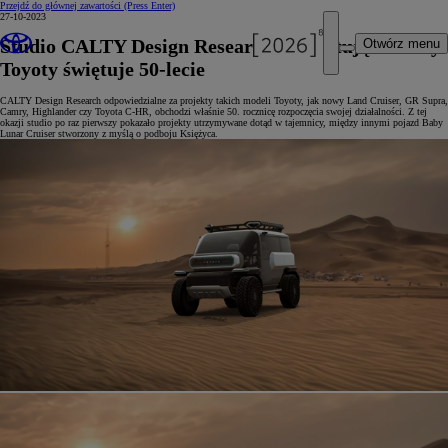
Przejdź do głównej zawartości
(Press Enter)
27-10-2023
Studio CALTY Design Research projektujące ikony
Otwórz menu
Toyoty świętuje 50-lecie
CALTY Design Research odpowiedzialne za projekty takich modeli Toyoty, jak nowy Land Cruiser, GR Supra,
Camry, Highlander czy Toyota C-HR, obchodzi właśnie 50. rocznicę rozpoczęcia swojej działalności. Z tej
okazji studio po raz pierwszy pokazało projekty utrzymywane dotąd w tajemnicy, między innymi pojazd Baby
Lunar Cruiser stworzony z myślą o podboju Księżyca.