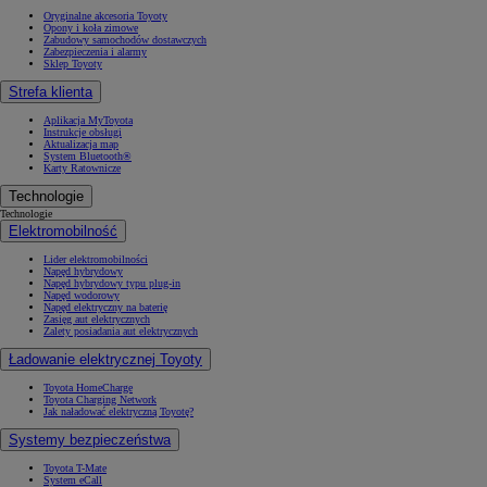
Oryginalne akcesoria Toyoty
Opony i koła zimowe
Zabudowy samochodów dostawczych
Zabezpieczenia i alarmy
Sklep Toyoty
Strefa klienta
Aplikacja MyToyota
Instrukcje obsługi
Aktualizacja map
System Bluetooth®
Karty Ratownicze
Technologie
Technologie
Elektromobilność
Lider elektromobilności
Napęd hybrydowy
Napęd hybrydowy typu plug-in
Napęd wodorowy
Napęd elektryczny na baterię
Zasięg aut elektrycznych
Zalety posiadania aut elektrycznych
Ładowanie elektrycznej Toyoty
Toyota HomeCharge
Toyota Charging Network
Jak naładować elektryczną Toyotę?
Systemy bezpieczeństwa
Toyota T-Mate
System eCall