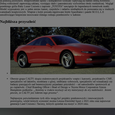
za pomocą joysticków. Bezpowietrzne opony i kompaktowe wymiary wpływają na bardzo dobrą zwrotność.
Dobrą widoczność zapewniają szklany, wystający dach i panoramiczny wyświetlacz deski rozdzielczej. Wygląd
przedniego grilla Baby Lunar Cruisera z napisem „TOYOTA” nawiązuje do legendarnych terenówek marki.
Model wyposażony jest w pełen zestaw kamer, czujników i radarów niezbędnych do poruszania się w trudnych
warunkach księżycowych. Wnętrze z kolei posiada regulowane fotele Spaceframe i panele M.O.L.L.E
umożliwiające bezpieczne mocowanie różnego rodzaju przedmiotów w kabinie.
Najbliższa przyszłość
Obecnie grupa CALTY skupia utalentowanych projektantów wnętrz i karoserii, projektantów CMF,
specjalistów od lakierów, modelarzy z gliny, rzeźbiarzy cyfrowych, specjalistów od wizualizacji czy
badaczy pracujących nad bezemisyjnymi pojazdami przyszłości – od samochodów sportowych aż
po ciężarówki. Chief Branding Officer i Head of Design w Toyota Motor Corporation Simon
Humphries podkreśla:
„Jesteśmy w trakcie ewolucji od ery motoryzacji do ery mobilności. Jestem
pewien, że CALTY jest liderem tego procesu”
.
Najlepszym potwierdzeniem tych słów mogą być projekty przełomowych i innowacyjnych
prototypów, wśród których wymienić można Lexusa Electrifed Sport z 2021 roku oraz najnowsze
generacje Land Cruisera i Tacomy, których sprzedaż ma ruszyć w 2024 roku.