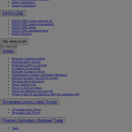
Kredyt standardowy
Leasing standardowy
KINTO ONE
KINTO ONE Leasing niższych rat
KINTO ONE Leasing konsumencki
KINTO ONE Najem
KINTO ONE Zarządzanie flotą
KINTO Mobility
Dla właścicieli
Dla właścicieli
Serwis
Promocje i sezonowe usługi
Pozostałe oferty serwisu
Rezerwacja wizyty w serwisie
Gwarancja Toyota Relax
Pozostałe Gwarancje Toyoty
Ubezpieczenia i naprawy blacharsko-lakiernicze
Innowacyjne usługi dla Twojej wygody
Bezpłatne Akcje Serwisowe
Serwis Dobrych Cen
Serwis w ASO się opłaca
Dostęp do informacji serwisowych
Wykaz wydanych zaświadczeń o odbytym szkoleniu (pdf)
Oryginalne części i oleje Toyota
Oryginalne części Toyoty
Oryginalne oleje Toyoty
Program Sprzedaży Hurtowej Trade
Trade