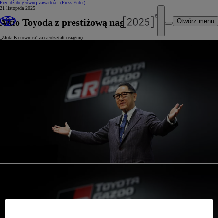
Przejdź do głównej zawartości
(Press Enter)
21 listopada 2025
Akio Toyoda z prestiżową nagrodą
Otwórz menu
„Złota Kierownica“ za całokształt osiągnięć