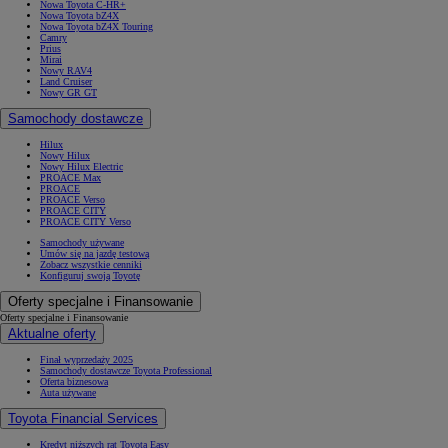
Nowa Toyota C-HR+
Nowa Toyota bZ4X
Nowa Toyota bZ4X Touring
Camry
Prius
Mirai
Nowy RAV4
Land Cruiser
Nowy GR GT
Samochody dostawcze
Hilux
Nowy Hilux
Nowy Hilux Electric
PROACE Max
PROACE
PROACE Verso
PROACE CITY
PROACE CITY Verso
Samochody używane
Umów się na jazdę testową
Zobacz wszystkie cenniki
Konfiguruj swoją Toyotę
Oferty specjalne i Finansowanie
Oferty specjalne i Finansowanie
Aktualne oferty
Finał wyprzedaży 2025
Samochody dostawcze Toyota Professional
Oferta biznesowa
Auta używane
Toyota Financial Services
Kredyt niższych rat Toyota Easy