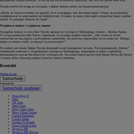
podziękować naszym klientom. To oni są dla nas prawdziwą inspiracją i bez nich nie byłoby mnie tutaj”.
Toyoda zwrócił też uwagę na wyzwania, z jakimi obecnie mierzy się branża motoryzacyjna:
„Myślę, że wszyscy możemy się zgodzić, że to wymagający czas dla naszej branży. Wierzę, że powinniśmy
współpracować ze sobą bardziej niż kiedykolwiek. Uważam, że mamy obowiązek wykorzystać nasze wspólne
zasoby, by pomagać ludziom żyć lepiej”.
Wyjątkowe miejsce i wyjątkowy mentor
Szczególne miejsce w sercu Akio Toyody zajmuje tor wyścigowy Nürburgring i mentor – Hiromu Naruse.
W swojej przemowie lider Toyoty wspomniał, co od niego niegdyś usłyszał:
„Jeśli osoba na twoim
stanowisku nie ma pojęcia o prowadzeniu samochodu, nie powinna wypowiadać się na temat aut. Dlatego
jedyne co możesz zrobić, to nauczyć się je prowadzić”.
To właśnie pod okiem Naruse Toyoda doskonalił swoje umiejętności na torze. Pod pseudonimem „Morizo”
wielokrotnie startował w 24-godzinnym wyścigu na Nürburgringu, uznawanym za jedno z najbardziej
ekstremalnych wyzwań dla kierowców wyścigowych. Na swoim koncie ma też tytuł Master Driver dla Toyoty
i Lexusa, który otrzymują najlepsi kierowcy testowi koncernu.
Kontakt
Napisz do nas
Samochody
Samochody
Samochody osobowe
Nowe Aygo X
Yaris
GR Yaris
Yaris Cross
Nowy Yaris Cross
Nowy Urban Cruiser
Corolla Hatchback
Corolla Sedan
Corolla TS Kombi
Nowa Corolla Cross
Toyota C-HR
Toyota C-HR Plug-in