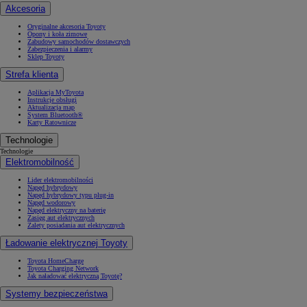
Akcesoria
Oryginalne akcesoria Toyoty
Opony i koła zimowe
Zabudowy samochodów dostawczych
Zabezpieczenia i alarmy
Sklep Toyoty
Strefa klienta
Aplikacja MyToyota
Instrukcje obsługi
Aktualizacja map
System Bluetooth®
Karty Ratownicze
Technologie
Technologie
Elektromobilność
Lider elektromobilności
Napęd hybrydowy
Napęd hybrydowy typu plug-in
Napęd wodorowy
Napęd elektryczny na baterię
Zasięg aut elektrycznych
Zalety posiadania aut elektrycznych
Ładowanie elektrycznej Toyoty
Toyota HomeCharge
Toyota Charging Network
Jak naładować elektryczną Toyotę?
Systemy bezpieczeństwa