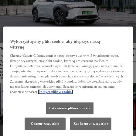
Wykorzystujemy pliki cookie, aby ulepszyć naszą
witrynę
Toyota podniosła wartość rabatów na swój najbardziej przystępny model elektryczny – teraz sięgają one
nawet 30 tys. zł. Cena bogato wyposażonej Toyoty bZ4X zaczyna się już od 184 900 zł, a przy
spełnieniu kryteriów programu dopłat „NaszEauto” można obniżyć ją dodatkowo o kolejne 40 tys. zł.
Chcemy ułatwić Ci korzystanie z naszej strony i usprawnić świadczenie usług,
dlatego wykorzystujemy pliki cookie, które są umieszczane na Twoim
Toyota bZ4X jest obecnie podstawowym przedstawicielem elektrycznej oferty marki w Polsce. Ten komfortowy
SUV z przestronną kabiną wyposażono w akumulator litowo-jonowy o pojemności 71,4 kWh. Klienci mogą
komputerze, telefonie komórkowym lub tablecie. Pomagają one nam zrozumieć
wybrać wersję z napędem na przednie koła (204 KM) o zasięgu do 514 km lub wariant z nowoczesnym
Twoje potrzeby i ulepszać funkcjonalność naszej witryny. Są wykorzystywane do
napędem 4x4 XMODE (218 KM) pozwalający pokonać do 461 km. W salonach Toyoty model bZ4X
z rocznika 2024 w odmianach Prestige i Executive jest obecnie objęty zwiększonymi rabatami sięgającymi
dostarczania usług i narzędzi osób trzecich, a także służą do celów reklamowych.
30 tys. zł.
Zalecamy akceptację wszystkich plików cookie. Jeżeli nie wyrażasz na to zgody,
możesz łatwo zmienić ich ustawienia. Szczegółowe informacje na ten temat
znajdziesz w naszej
Polityce plików cookie.
Ustawienia plików cookie
Odrzuć wszystkie
Zaakceptuj wszystkie