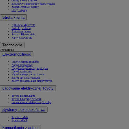
Opony i koła zimowe
Zabudowy samochodów dostawczych
Zabezpieczenia i alarmy
Sklep Toyoty
Strefa klienta
Aplikacja MyToyota
Instrukcje obsługi
Aktualizacja map
System Bluetooth®
Karty Ratownicze
Technologie
Technologie
Elektromobilność
Lider elektromobilności
Napęd hybrydowy
Napęd hybrydowy typu plug-in
Napęd wodorowy
Napęd elektryczny na baterię
Zasięg aut elektrycznych
Zalety posiadania aut elektrycznych
Ładowanie elektrycznej Toyoty
Toyota HomeCharge
Toyota Charging Network
Jak naładować elektryczną Toyotę?
Systemy bezpieczeństwa
Toyota T-Mate
System eCall
Komunikacja z autem