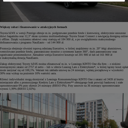
Większy rabat i finansowanie w atrakcyjnych formach
Toyota bZ4X w wersji Prestige oferuje m.in. podgrzewane przednie fotele i kierownicę, elektrycznie unoszone
drzwi bagażnika oraz 12,3" ekran systemu multimedialnego Toyota Smart Connect z nawigacją dostępną online
i offline. Dzięki wyższemu rabatowi ceny startują od 184 900 zł, a po uwzględnieniu maksymalnego
dofinansowania z programu NaszEauto – od 144 900 zł.
Promocja obejmuje również topową odmianę Executive, w której znajdziemy m.in. 20" felgi aluminiowe,
wentylowane przednie fotele, panoramiczny monitor z systemem kamer 360°, dach panoramiczny oraz
ogrzewanie promiennikowe. Aktualnie wersja Executive kosztuje od 201 900 zł lub od 161 900 zł
z maksymalną dotacją NaszEauto.
Zakup elektrycznej Toyoty bZ4X można sfinansować m.in. w Leasingu KINTO One dla firm – z niskimi
miesięcznymi ratami od 2757 zł netto – lub w ofercie Leasing Lato z Elektrykiem*, w której łączny koszt opłat
może zaczynać się od 100,1%. Wariant ten zakłada umowę na 24 miesiące, wpłatę początkową w wysokości
30% oraz wykup na poziomie 16% wartości auta.
Klienci indywidualni mogą skorzystać z Leasingu Konsumenckiego KINTO One z ratami od 3439 zł brutto
miesięcznie albo z promocyjnego Kredytu Lato z Elektrykiem** oferującego brak prowizji bankowej i stałe
oprocentowanie 0% przy okresie 24 miesięcy (RRSO 0%). Przy umowie na 36 miesięcy oprocentowanie
wynosi 1,99% (RRSO 2,02%).