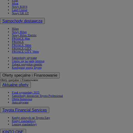
Prius
Mirai
Nowy RAV4
Land Cruiser
Nowy GR GT
Samochody dostawcze
Hilux
Nowy Hilux
Nowy Hilux Electric
PROACE Max
PROACE
PROACE Verso
PROACE CITY
PROACE CITY Verso
Samochody używane
Umów się na jazdę testową
Zobacz wszystkie cenniki
Konfiguruj swoją Toyotę
Oferty specjalne i Finansowanie
Oferty specjalne i Finansowanie
Aktualne oferty
Finał wyprzedaży 2025
Samochody dostawcze Toyota Professional
Oferta biznesowa
Auta używane
Toyota Financial Services
Kredyt niższych rat Toyota Easy
Kredyt standardowy
Leasing standardowy
KINTO ONE