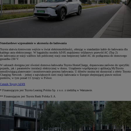
Standardowe wyposażenie w akcesoria do ładowania
Toyota ułatwia kierowcom wejście w świat elektromobilności, oferując w standardzie kable do ładowania dla
każdego auta elektrycznego. W bagażniku modelu bZ4X znajdziemy trójfazowy przewód AC (Typ 2)
do ładowania ze stacji wallbox lub publicznej stacji oraz bezpieczny kabel AC do podłączenia do domowego
gniazdka 230 V.
W salonach dostępna jest również domowa ładowarka Toyota HomeCharge, dopasowana zarówno do specyfiki
pojazdu, jak i parametrów instalacji elektrycznej w domu. Urządzenie współpracuje z aplikacją MyToyota
umożliwiającą planowanie i monitorowanie procesu ładowania. U dilerów można też skorzystać z oferty Toyota
Charging Network – jednej z największych sieci stacji ładowania w Europie obejmującej prawie milion
punktów, w tym ponad 11 tysięcy w Polsce.
Cennik Toyoty bZ4X
* Finansującym jest Toyota Leasing Polska Sp. z o.o. z siedzibą w Warszawie.
** Finansującym jest Toyota Bank Polska S.A.