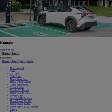
Kontakt
Napisz do nas
Samochody
Samochody
Samochody osobowe
Nowe Aygo X
Yaris
GR Yaris
Yaris Cross
Nowy Yaris Cross
Nowy Urban Cruiser
Corolla Hatchback
Corolla Sedan
Corolla TS Kombi
Nowa Corolla Cross
Toyota C-HR
Toyota C-HR Plug-in
Nowa Toyota C-HR+
Nowa Toyota bZ4X
Nowa Toyota bZ4X Touring
Camry