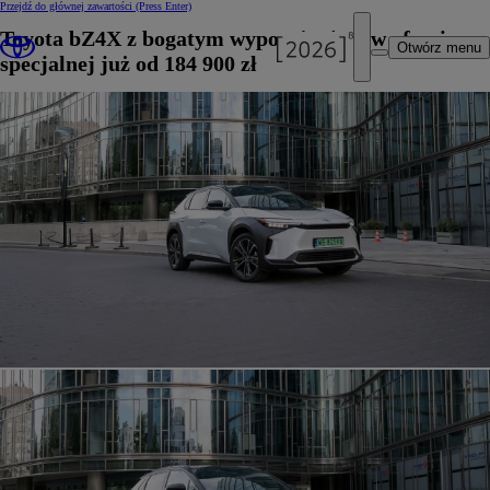
Przejdź do głównej zawartości
(Press Enter)
Toyota bZ4X z bogatym wyposażeniem w ofercie
Otwórz menu
specjalnej już od 184 900 zł