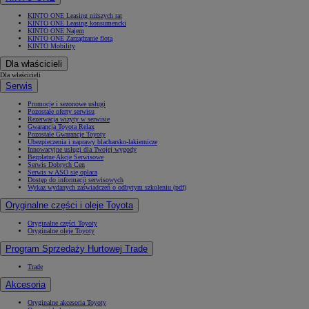
KINTO ONE Leasing niższych rat
KINTO ONE Leasing konsumencki
KINTO ONE Najem
KINTO ONE Zarządzanie flotą
KINTO Mobility
Dla właścicieli
Dla właścicieli
Serwis
Promocje i sezonowe usługi
Pozostałe oferty serwisu
Rezerwacja wizyty w serwisie
Gwarancja Toyota Relax
Pozostałe Gwarancje Toyoty
Ubezpieczenia i naprawy blacharsko-lakiernicze
Innowacyjne usługi dla Twojej wygody
Bezpłatne Akcje Serwisowe
Serwis Dobrych Cen
Serwis w ASO się opłaca
Dostęp do informacji serwisowych
Wykaz wydanych zaświadczeń o odbytym szkoleniu (pdf)
Oryginalne części i oleje Toyota
Oryginalne części Toyoty
Oryginalne oleje Toyoty
Program Sprzedaży Hurtowej Trade
Trade
Akcesoria
Oryginalne akcesoria Toyoty