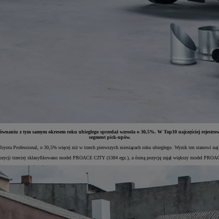
porównaniu z tym samym okresem roku ubiegłego sprzedaż wzrosła o 30,5%. W Top10 najczęściej rejes
segment pick-upów.
ota Professional, o 30,5% więcej niż w trzech pierwszych miesiącach roku ubiegłego. Wynik ten stanowi najle
 pozycji trzeciej sklasyfikowano model PROACE CITY (1384 egz.), a ósmą pozycję zajął większy model PROAC