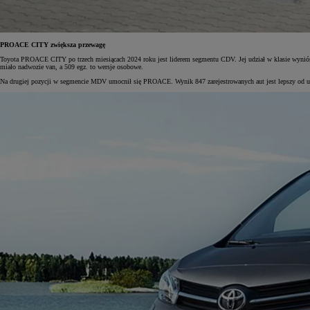
PROACE CITY zwiększa przewagę
Toyota PROACE CITY po trzech miesiącach 2024 roku jest liderem segmentu CDV. Jej udział w klasie wyniósł 
miało nadwozie van, a 509 egz. to wersje osobowe.
Na drugiej pozycji w segmencie MDV umocnił się PROACE. Wynik 847 zarejestrowanych aut jest lepszy od ub