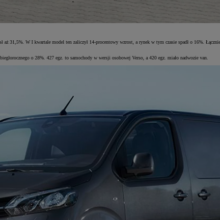
aż 31,5%. W I kwartale model ten zaliczył 14-procentowy wzrost, a rynek w tym czasie spadł o 16%. Łącznie 
iegłorocznego o 28%. 427 egz. to samochody w wersji osobowej Verso, a 420 egz. miało nadwozie van.