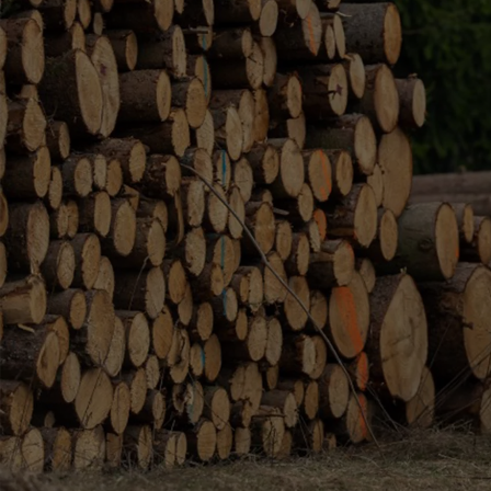
Od
105 300 zł
Corolla Hatchback
HYBRID