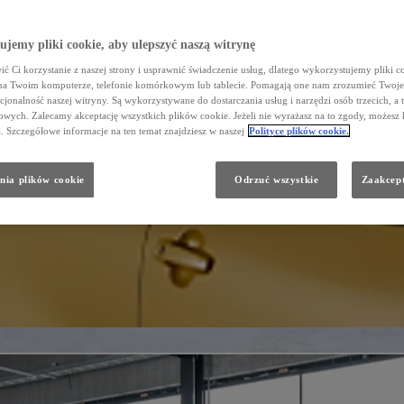
jemy pliki cookie, aby ulepszyć naszą witrynę
ć Ci korzystanie z naszej strony i usprawnić świadczenie usług, dlatego wykorzystujemy pliki co
na Twoim komputerze, telefonie komórkowym lub tablecie. Pomagają one nam zrozumieć Twoje 
cjonalność naszej witryny. Są wykorzystywane do dostarczania usług i narzędzi osób trzecich, a 
wych. Zalecamy akceptację wszystkich plików cookie. Jeżeli nie wyrażasz na to zgody, możesz 
a. Szczegółowe informacje na ten temat znajdziesz w naszej
Polityce plików cookie.
nia plików cookie
Odrzuć wszystkie
Zaakcept