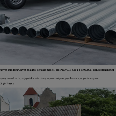
trowanych aut dostawczych znalazły się takie modele, jak PROACE CITY i PROACE. Hilux zdominował
pszy dowód na to, że japońskie auta cieszą się coraz większą popularnością na polskim rynku.
E (847 egz.).