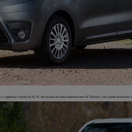
 w segmencie wyniósł aż 50,7%. Od stycznia do marca zarejestrowano 587 Hiluxów, czyli ponad dwukrotnie w