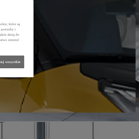
okie, które są
potrzeby i
także służą do
łatwo zmienić
uj wszystkie