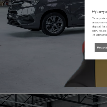
Wykorzystu
Chcemy ułatwi
umieszczane 
ulepszać funk
celów reklamo
ich ustawieni
Ustawie