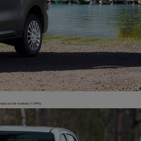
ięcej niż rok wcześniej (+104%).