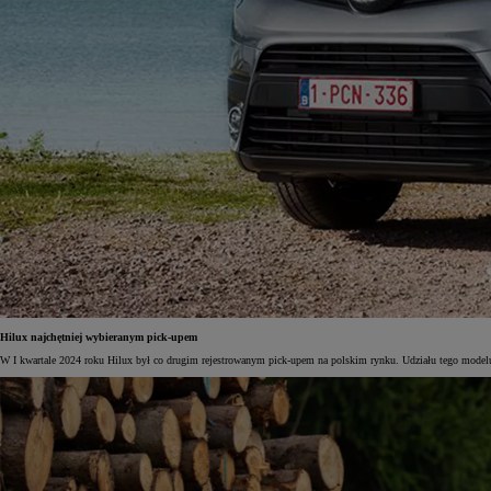
Hilux najchętniej wybieranym pick-upem
W I kwartale 2024 roku Hilux był co drugim rejestrowanym pick-upem na polskim rynku. Udziału tego modelu