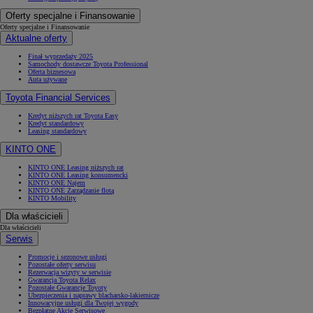
Oferty specjalne i Finansowanie
Oferty specjalne i Finansowanie
Aktualne oferty
Finał wyprzedaży 2025
Samochody dostawcze Toyota Professional
Oferta biznesowa
Auta używane
Toyota Financial Services
Kredyt niższych rat Toyota Easy
Kredyt standardowy
Leasing standardowy
KINTO ONE
KINTO ONE Leasing niższych rat
KINTO ONE Leasing konsumencki
KINTO ONE Najem
KINTO ONE Zarządzanie flotą
KINTO Mobility
Dla właścicieli
Dla właścicieli
Serwis
Promocje i sezonowe usługi
Pozostałe oferty serwisu
Rezerwacja wizyty w serwisie
Gwarancja Toyota Relax
Pozostałe Gwarancje Toyoty
Ubezpieczenia i naprawy blacharsko-lakiernicze
Innowacyjne usługi dla Twojej wygody
Bezpłatne Akcje Serwisowe