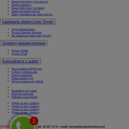
Napęd hybrydowy typu plug-in
Napęd wodorowy
Napęd elektryczny na baterię
Zasięg aut elektrycznych
Zalety posiadania aut elektrycznych
Ładowanie elektrycznej Toyoty
Toyota HomeCharge
Toyota Charging Network
Jak naładować elektryczną Toyotę?
Systemy bezpieczeństwa
Toyota T-Mate
System eCall
Komunikacja z autem
Nowa aplikacja MyToyota
Cyfrowy opiekun auta
Usługi Connected
Płatne subskrypcje
Toyota Connectivity Match
Skontaktuj się z nami
Polityka ciasteczek
Deklaracja dostępności
(Opens in new window)
(Opens in new window)
(Opens in new window)
(Opens in new window)
TOYOTA
CZĘSTOCHOWA tel. 34 367 51 51 e-mail: toyota@toyotaczestochowa.pl