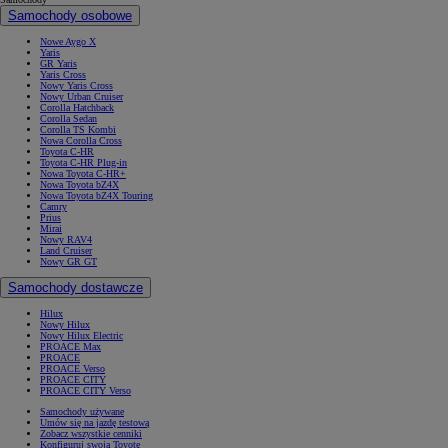
Samochody osobowe
Nowe Aygo X
Yaris
GR Yaris
Yaris Cross
Nowy Yaris Cross
Nowy Urban Cruiser
Corolla Hatchback
Corolla Sedan
Corolla TS Kombi
Nowa Corolla Cross
Toyota C-HR
Toyota C-HR Plug-in
Nowa Toyota C-HR+
Nowa Toyota bZ4X
Nowa Toyota bZ4X Touring
Camry
Prius
Mirai
Nowy RAV4
Land Cruiser
Nowy GR GT
Samochody dostawcze
Hilux
Nowy Hilux
Nowy Hilux Electric
PROACE Max
PROACE
PROACE Verso
PROACE CITY
PROACE CITY Verso
Samochody używane
Umów się na jazdę testową
Zobacz wszystkie cenniki
Konfiguruj swoją Toyotę