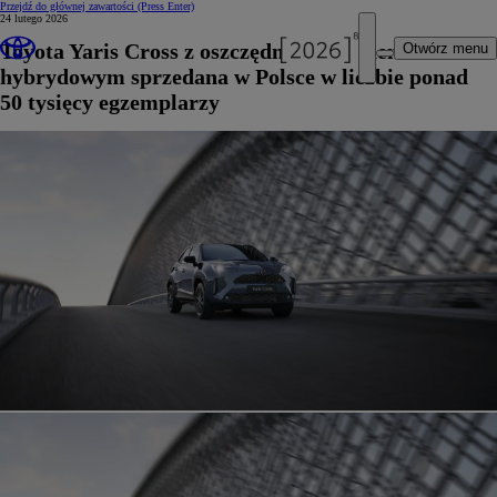
Przejdź do głównej zawartości
(Press Enter)
24 lutego 2026
Toyota Yaris Cross z oszczędnym napędem
Otwórz menu
hybrydowym sprzedana w Polsce w liczbie ponad
50 tysięcy egzemplarzy