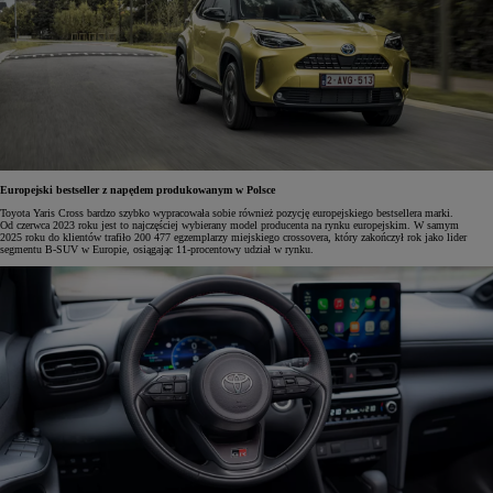
Europejski bestseller z napędem produkowanym w Polsce
Toyota Yaris Cross bardzo szybko wypracowała sobie również pozycję europejskiego bestsellera marki.
Od czerwca 2023 roku jest to najczęściej wybierany model producenta na rynku europejskim. W samym
2025 roku do klientów trafiło 200 477 egzemplarzy miejskiego crossovera, który zakończył rok jako lider
segmentu B-SUV w Europie, osiągając 11-procentowy udział w rynku.