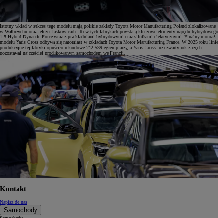
Istotny wkład w sukces tego modelu mają polskie zakłady Toyota Motor Manufacturing Poland zlokalizowane
w Wałbrzychu oraz Jelczu-Laskowicach. To w tych fabrykach powstają kluczowe elementy napędu hybrydowego
1.5 Hybrid Dynamic Force wraz z przekładniami hybrydowymi oraz silnikami elektrycznymi. Finalny montaż
modelu Yaris Cross odbywa się natomiast w zakładach Toyota Motor Manufacturing France. W 2025 roku linie
produkcyjne tej fabryki opuściło rekordowe 212 539 egzemplarzy, a Yaris Cross już czwarty rok z rzędu
pozostawał najczęściej produkowanym samochodem we Francji.
Kontakt
Napisz do nas
Samochody
Samochody