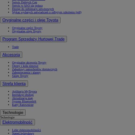
Serwis Dobrych Cen
Serwis w ASO się opłaca
Dostęp do informacji serwisowych
Wykaz wydanych zaświadczeń o odbytym szkoleniu (pdf)
Oryginalne części i oleje Toyota
Oryginalne części Toyoty
Oryginalne oleje Toyoty
Program Sprzedaży Hurtowej Trade
Trade
Akcesoria
Oryginalne akcesoria Toyoty
Opony i koła zimowe
Zabudowy samochodów dostawczych
Zabezpieczenia i alarmy
Sklep Toyoty
Strefa klienta
Aplikacja MyToyota
Instrukcje obsługi
Aktualizacja map
System Bluetooth®
Karty Ratownicze
Technologie
Technologie
Elektromobilność
Lider elektromobilności
Napęd hybrydowy