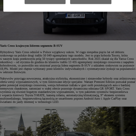
Yaris Cross krajowym liderem segmentu B-SUV
Hybrydowy Yaris Cross odniósł w Polsce wyjątkowy sukces. W ciągu niespełna pięciu lat od debiutu
rynkowego na polskie drogi trafiło 50 049 egzemplarzy tego modelu. Jest to piąta hybryda Toyoty, która
w naszym kraju przekroczyła próg 50 tysięcy sprzedanych samochodów. Rok 2025 okazał się dla Yarisa Cross
rekordowy – od stycznia do grudnia do klientów trafiło 13 435 egzemplarzy miejskiego crossovera z napędem
hybrydowym, co pozwoliło mu utrzymać pozycję lidera segmentu B-SUV z udziałem rynkowym na poziomie
18,9%. Model jest chętnie wybierany przez klientów indywidualnych i systematycznie zyskuje na popularności
w sektorze flotowym.
Nabywców przyciąga nowoczesna, atrakcyjna stylistyka, ekonomiczne i niezawodne hybrydy oraz zróżnicowana
oferta wersji wyposażeniowych, w tym limitowane edycje specjalne. Wariant Premiere Edition pozwalał poznać
pełen potencjał miejskiego crossovera, wersja Adventure trafiała w gust osób poszukujących auta o bardziej
terenowym charakterze, natomiast w stałej ofercie pozostaje dynamiczna odmiana GR SPORT. Yaris Cross
wyróżnia się również bogatym standardowym wyposażeniem, w tym pakietem systemów bezpieczeństwa
i wsparcia kierowcy Toyota T-MATE, kamerą cofania, automatyczną klimatyzacją, 9” ekranem systemu
multimedialnego, bezprzewodową łącznością ze smartfonem poprzez Android Auto i Apple CarPlay oraz
światłami do jazdy dziennej w technologii LED.