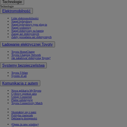
Technologie
Technologie
Elektromobilność
Lider elektromobilności
Napęd hybrydowy
Napęd hybrydowy typu plug-in
Napęd wodorowy
Napęd elektryczny na baterię
Zasięg aut elektrycznych
Zalety posiadania aut elektrycznych
Ładowanie elektrycznej Toyoty
Toyota HomeCharge
Toyota Charging Network
Jak naładować elektryczną Toyotę?
Systemy bezpieczeństwa
Toyota T-Mate
System eCall
Komunikacja z autem
Nowa aplikacja MyToyota
Cyfrowy opiekun auta
Usługi Connected
Płatne subskrypcje
Toyota Connectivity Match
Skontaktuj się z nami
Polityka ciasteczek
Deklaracja dostępności
(Opens in new window)