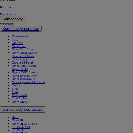
oraz hybrydy.
Kontakt
Napisz do nas
Samochody
Samochody
Samochody osobowe
Nowe Aygo X
Yaris
GR Yaris
Yaris Cross
Nowy Yaris Cross
Nowy Urban Cruiser
Corolla Hatchback
Corolla Sedan
Corolla TS Kombi
Nowa Corolla Cross
Toyota C-HR
Toyota C-HR Plug-in
Nowa Toyota C-HR+
Nowa Toyota bZ4X
Nowa Toyota bZ4X Touring
Camry
Prius
Mirai
Nowy RAV4
Land Cruiser
Nowy GR GT
Samochody dostawcze
Hilux
Nowy Hilux
Nowy Hilux Electric
PROACE Max
PROACE