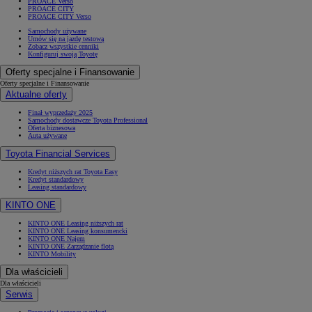
PROACE Verso
PROACE CITY
PROACE CITY Verso
Samochody używane
Umów się na jazdę testową
Zobacz wszystkie cenniki
Konfiguruj swoją Toyotę
Oferty specjalne i Finansowanie
Oferty specjalne i Finansowanie
Aktualne oferty
Finał wyprzedaży 2025
Samochody dostawcze Toyota Professional
Oferta biznesowa
Auta używane
Toyota Financial Services
Kredyt niższych rat Toyota Easy
Kredyt standardowy
Leasing standardowy
KINTO ONE
KINTO ONE Leasing niższych rat
KINTO ONE Leasing konsumencki
KINTO ONE Najem
KINTO ONE Zarządzanie flotą
KINTO Mobility
Dla właścicieli
Dla właścicieli
Serwis