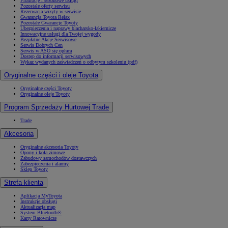
Promocje i sezonowe usługi
Pozostałe oferty serwisu
Rezerwacja wizyty w serwisie
Gwarancja Toyota Relax
Pozostałe Gwarancje Toyoty
Ubezpieczenia i naprawy blacharsko-lakiernicze
Innowacyjne usługi dla Twojej wygody
Bezpłatne Akcje Serwisowe
Serwis Dobrych Cen
Serwis w ASO się opłaca
Dostęp do informacji serwisowych
Wykaz wydanych zaświadczeń o odbytym szkoleniu (pdf)
Oryginalne części i oleje Toyota
Oryginalne części Toyoty
Oryginalne oleje Toyoty
Program Sprzedaży Hurtowej Trade
Trade
Akcesoria
Oryginalne akcesoria Toyoty
Opony i koła zimowe
Zabudowy samochodów dostawczych
Zabezpieczenia i alarmy
Sklep Toyoty
Strefa klienta
Aplikacja MyToyota
Instrukcje obsługi
Aktualizacja map
System Bluetooth®
Karty Ratownicze