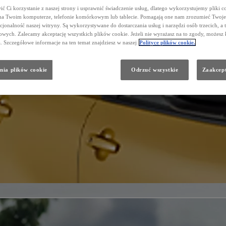
ć Ci korzystanie z naszej strony i usprawnić świadczenie usług, dlatego wykorzystujemy pliki co
na Twoim komputerze, telefonie komórkowym lub tablecie. Pomagają one nam zrozumieć Twoje 
cjonalność naszej witryny. Są wykorzystywane do dostarczania usług i narzędzi osób trzecich, a 
wych. Zalecamy akceptację wszystkich plików cookie. Jeżeli nie wyrażasz na to zgody, możesz 
a. Szczegółowe informacje na ten temat znajdziesz w naszej
Polityce plików cookie.
nia plików cookie
Odrzuć wszystkie
Zaakcept