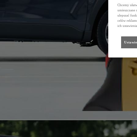
Chcemy ułatwi
umieszczane 
ulepszać funk
celów reklamo
ich ustawieni
Ustawie