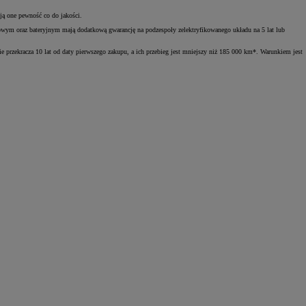
ą one pewność co do jakości.
ydowym oraz bateryjnym mają dodatkową gwarancję na podzespoły zelektryfikowanego układu na 5 lat lub
e przekracza 10 lat od daty pierwszego zakupu, a ich przebieg jest mniejszy niż 185 000 km*. Warunkiem jest