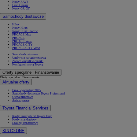
Nowy RAV4
Land Cruiser
Nowy GR GT
Samochody dostawcze
Hilux
Nowy Hilux
Nowy Hilux Electric
PROACE Max
PROACE
PROACE Verso
PROACE CITY
PROACE CITY Verso
Samochody używane
Umów się na jazdę testową
Zobacz wszystkie cenniki
Konfiguruj swoją Toyotę
Oferty specjalne i Finansowanie
Oferty specjalne i Finansowanie
Aktualne oferty
Finał wyprzedaży 2025
Samochody dostawcze Toyota Professional
Oferta biznesowa
Auta używane
Toyota Financial Services
Kredyt niższych rat Toyota Easy
Kredyt standardowy
Leasing standardowy
KINTO ONE