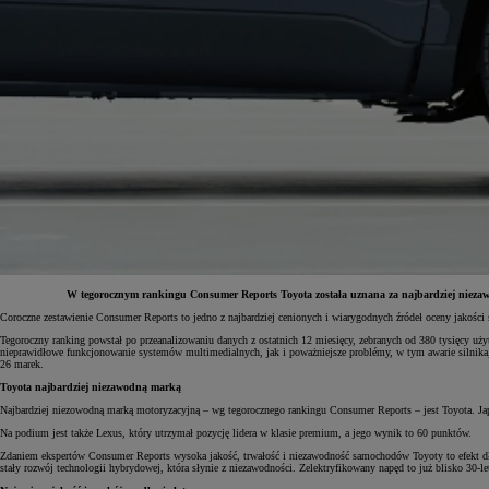
W tegorocznym rankingu Consumer Reports Toyota została uznana za najbardziej niezawo
Coroczne zestawienie Consumer Reports to jedno z najbardziej cenionych i wiarygodnych źródeł oceny jakośc
Od
81 900 zł
Tegoroczny ranking powstał po przeanalizowaniu danych z ostatnich 12 miesięcy, zebranych od 380 tysięcy 
nieprawidłowe funkcjonowanie systemów multimedialnych, jak i poważniejsze problémy, w tym awarie silnika
26 marek.
Yaris Cross
HYBRID
Toyota najbardziej niezawodną marką
Najbardziej niezowodną marką motoryzacyjną – wg tegorocznego rankingu Consumer Reports – jest Toyota. Japo
Na podium jest także Lexus, który utrzymał pozycję lidera w klasie premium, a jego wynik to 60 punktów.
Zdaniem ekspertów Consumer Reports wysoka jakość, trwałość i niezawodność samochodów Toyoty to efekt dłu
stały rozwój technologii hybrydowej, która słynie z niezawodności. Zelektryfikowany napęd to już blisko 30-