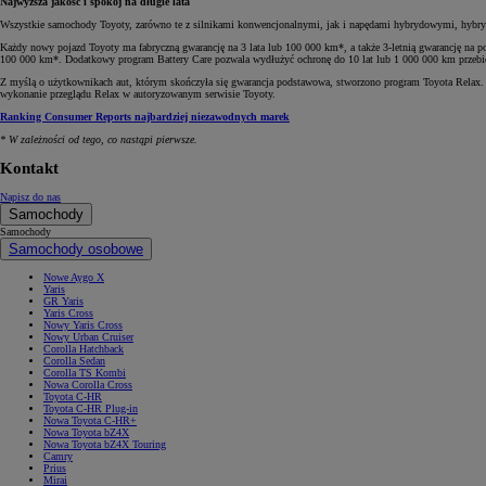
Najwyższa jakość i spokój na długie lata
Wszystkie samochody Toyoty, zarówno te z silnikami konwencjonalnymi, jak i napędami hybrydowymi, hybryd
Każdy nowy pojazd Toyoty ma fabryczną gwarancję na 3 lata lub 100 000 km*, a także 3-letnią gwarancję na p
100 000 km*. Dodatkowy program Battery Care pozwala wydłużyć ochronę do 10 lat lub 1 000 000 km przebie
Z myślą o użytkownikach aut, którym skończyła się gwarancja podstawowa, stworzono program Toyota Relax. Kwa
wykonanie przeglądu Relax w autoryzowanym serwisie Toyoty.
Ranking Consumer Reports najbardziej niezawodnych marek
* W zależności od tego, co nastąpi pierwsze.
Kontakt
Napisz do nas
Samochody
Samochody
Samochody osobowe
Nowe Aygo X
Yaris
GR Yaris
Yaris Cross
Nowy Yaris Cross
Nowy Urban Cruiser
Corolla Hatchback
Corolla Sedan
Corolla TS Kombi
Nowa Corolla Cross
Toyota C-HR
Toyota C-HR Plug-in
Nowa Toyota C-HR+
Nowa Toyota bZ4X
Nowa Toyota bZ4X Touring
Camry
Prius
Mirai