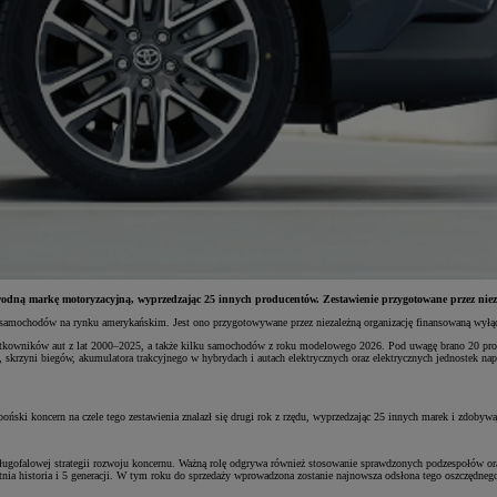
dną markę motoryzacyjną, wyprzedzając 25 innych producentów. Zestawienie przygotowane przez nieza
i samochodów na rynku amerykańskim. Jest ono przygotowywane przez niezależną organizację finansowaną wyłą
użytkowników aut z lat 2000–2025, a także kilku samochodów z roku modelowego 2026. Pod uwagę brano 20 pr
, skrzyni biegów, akumulatora trakcyjnego w hybrydach i autach elektrycznych oraz elektrycznych jednostek
ński koncern na czele tego zestawienia znalazł się drugi rok z rzędu, wyprzedzając 25 innych marek i zdobyw
gofalowej strategii rozwoju koncernu. Ważną rolę odgrywa również stosowanie sprawdzonych podzespołów ora
letnia historia i 5 generacji. W tym roku do sprzedaży wprowadzona zostanie najnowsza odsłona tego oszczędne