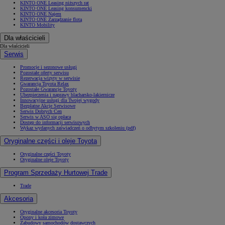
KINTO ONE Leasing niższych rat
KINTO ONE Leasing konsumencki
KINTO ONE Najem
KINTO ONE Zarządzanie flotą
KINTO Mobility
Dla właścicieli
Dla właścicieli
Serwis
Promocje i sezonowe usługi
Pozostałe oferty serwisu
Rezerwacja wizyty w serwisie
Gwarancja Toyota Relax
Pozostałe Gwarancje Toyoty
Ubezpieczenia i naprawy blacharsko-lakiernicze
Innowacyjne usługi dla Twojej wygody
Bezpłatne Akcje Serwisowe
Serwis Dobrych Cen
Serwis w ASO się opłaca
Dostęp do informacji serwisowych
Wykaz wydanych zaświadczeń o odbytym szkoleniu (pdf)
Oryginalne części i oleje Toyota
Oryginalne części Toyoty
Oryginalne oleje Toyoty
Program Sprzedaży Hurtowej Trade
Trade
Akcesoria
Oryginalne akcesoria Toyoty
Opony i koła zimowe
Zabudowy samochodów dostawczych