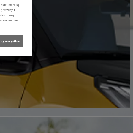
okie, które są
potrzeby i
także służą do
łatwo zmienić
uj wszystkie