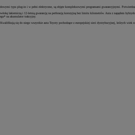
owymi typu plug-in i w pełni elektryczne, są objęte kompleksowymi programami gwarancyjnymi. Potwierdzaj
owłokę lakierniczą i 12-letnią gwarancję na perforację korozyjną bez limitu kilometrów. Auta z napędem hybr
gu* na akumulator trakcyjny.
lifikują się do niego wszystkie auta Toyoty pochodzące z europejskiej sieci dystrybucyjnej, których wiek ni