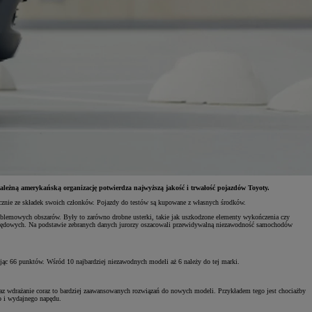
leżną amerykańską organizację potwierdza najwyższą jakość i trwałość pojazdów Toyoty.
cznie ze składek swoich członków. Pojazdy do testów są kupowane z własnych środków.
oblemowych obszarów. Były to zarówno drobne usterki, takie jak uszkodzone elementy wykończenia czy
 napędowych. Na podstawie zebranych danych jurorzy oszacowali przewidywalną niezawodność samochodów
ając 66 punktów. Wśród 10 najbardziej niezawodnych modeli aż 6 należy do tej marki.
z wdrażanie coraz to bardziej zaawansowanych rozwiązań do nowych modeli. Przykładem tego jest chociażby
go i wydajnego napędu.