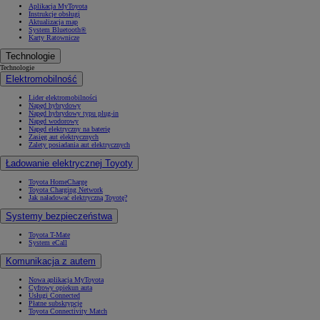
Aplikacja MyToyota
Instrukcje obsługi
Aktualizacja map
System Bluetooth®
Karty Ratownicze
Technologie
Technologie
Elektromobilność
Lider elektromobilności
Napęd hybrydowy
Napęd hybrydowy typu plug-in
Napęd wodorowy
Napęd elektryczny na baterię
Zasięg aut elektrycznych
Zalety posiadania aut elektrycznych
Ładowanie elektrycznej Toyoty
Toyota HomeCharge
Toyota Charging Network
Jak naładować elektryczną Toyotę?
Systemy bezpieczeństwa
Toyota T-Mate
System eCall
Komunikacja z autem
Nowa aplikacja MyToyota
Cyfrowy opiekun auta
Usługi Connected
Płatne subskrypcje
Toyota Connectivity Match