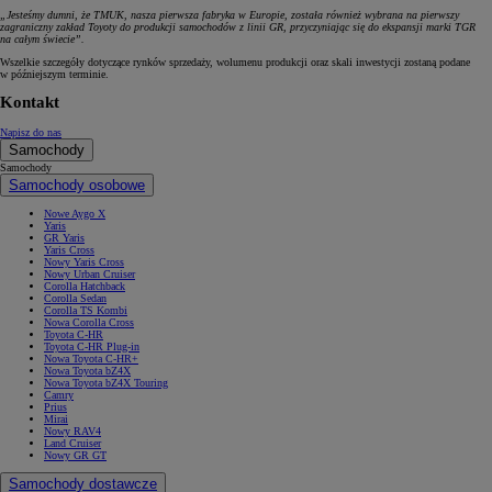
„Jesteśmy dumni, że TMUK, nasza pierwsza fabryka w Europie, została również wybrana na pierwszy
zagraniczny zakład Toyoty do produkcji samochodów z linii GR, przyczyniając się do ekspansji marki TGR
na całym świecie”.
Wszelkie szczegóły dotyczące rynków sprzedaży, wolumenu produkcji oraz skali inwestycji zostaną podane
w późniejszym terminie.
Kontakt
Napisz do nas
Samochody
Samochody
Samochody osobowe
Nowe Aygo X
Yaris
GR Yaris
Yaris Cross
Nowy Yaris Cross
Nowy Urban Cruiser
Corolla Hatchback
Corolla Sedan
Corolla TS Kombi
Nowa Corolla Cross
Toyota C-HR
Toyota C-HR Plug-in
Nowa Toyota C-HR+
Nowa Toyota bZ4X
Nowa Toyota bZ4X Touring
Camry
Prius
Mirai
Nowy RAV4
Land Cruiser
Nowy GR GT
Samochody dostawcze