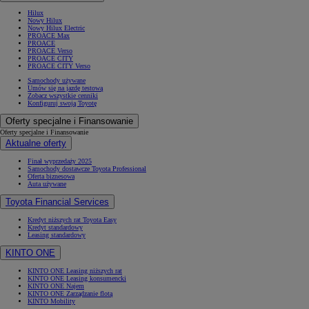
Hilux
Nowy Hilux
Nowy Hilux Electric
PROACE Max
PROACE
PROACE Verso
PROACE CITY
PROACE CITY Verso
Samochody używane
Umów się na jazdę testową
Zobacz wszystkie cenniki
Konfiguruj swoją Toyotę
Oferty specjalne i Finansowanie
Oferty specjalne i Finansowanie
Aktualne oferty
Finał wyprzedaży 2025
Samochody dostawcze Toyota Professional
Oferta biznesowa
Auta używane
Toyota Financial Services
Kredyt niższych rat Toyota Easy
Kredyt standardowy
Leasing standardowy
KINTO ONE
KINTO ONE Leasing niższych rat
KINTO ONE Leasing konsumencki
KINTO ONE Najem
KINTO ONE Zarządzanie flotą
KINTO Mobility