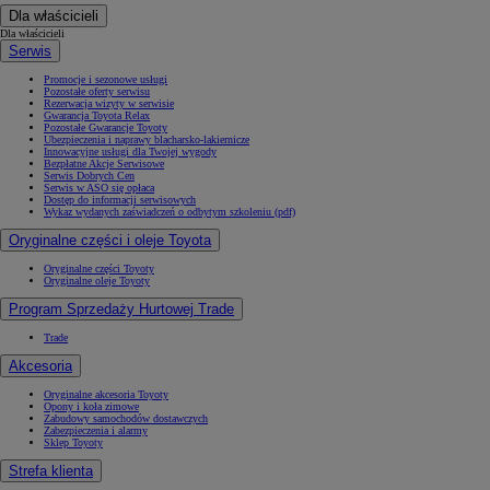
Dla właścicieli
Dla właścicieli
Serwis
Promocje i sezonowe usługi
Pozostałe oferty serwisu
Rezerwacja wizyty w serwisie
Gwarancja Toyota Relax
Pozostałe Gwarancje Toyoty
Ubezpieczenia i naprawy blacharsko-lakiernicze
Innowacyjne usługi dla Twojej wygody
Bezpłatne Akcje Serwisowe
Serwis Dobrych Cen
Serwis w ASO się opłaca
Dostęp do informacji serwisowych
Wykaz wydanych zaświadczeń o odbytym szkoleniu (pdf)
Oryginalne części i oleje Toyota
Oryginalne części Toyoty
Oryginalne oleje Toyoty
Program Sprzedaży Hurtowej Trade
Trade
Akcesoria
Oryginalne akcesoria Toyoty
Opony i koła zimowe
Zabudowy samochodów dostawczych
Zabezpieczenia i alarmy
Sklep Toyoty
Strefa klienta