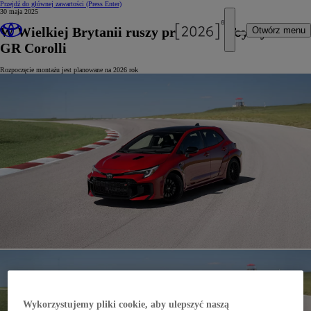
Przejdź do głównej zawartości
(Press Enter)
30 maja 2025
W Wielkiej Brytanii ruszy produkcja Toyoty
Otwórz menu
GR Corolli
Rozpoczęcie montażu jest planowane na 2026 rok
Wykorzystujemy pliki cookie, aby ulepszyć naszą