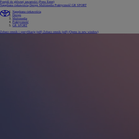
Przejdź do głównej zawartości
(Press Enter)
Napędzana ciekawością
Design
Multimedia
Praktyczność
GR SPORT
Napędzana ciekawością
Design
Multimedia
Praktyczność
GR SPORT
Zobacz cennik i specyfikację (pdf)
Zobacz cennik (pdf)
(Opens in new window)