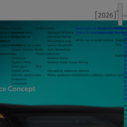
Praca w Toyocie
Strefa klienta
Świętujemy 35 lat Toyoty w Polsce
Toyota Central Europ
Zarządza
sing niższych rat
Aktualne oferty
Aplikacja MyToyota
Odkryj 35 wyjątkowych ofert
Skontaktuj się z nam
Komfort 
Ak
asing konsumencki
Dołącz do nas
Instrukcje obsługi
pr
Umów się na jazdę testową
Zapytaj 
ajem
Kontakt
Aktualizacja map
Ce
floty
ządzanie flotą
Skontaktuj się z nami
System Bluetooth®
ws
y
Salony i serwisy Toyoty
Karty Ratownicze
mo
Technologie
Toyota Collection
Kalkulat
S
Innowacje
Kolekcje Toyoty
do
Toyota T-Mate
Kolekcje Toyoty Gazoo Racing
To
Motorsport
FAQ
Pr
System eCall
Najczęściej zadawane pytania
Of
Cyfrowy opiekun auta
Wykaz wydanych zaświadczeń o odbytym szkoleniu (pdf)
KI
Ładowanie
fi
Connected
S
u
in
w
U
si
ja
te