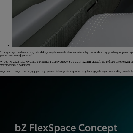
Strategia wprowadzania na rynek elektrycznych samochodów na baterie będzie miała różny przebieg w poszczeg
potem auta nowej generacji.
W USA w 2025 roku wystartuje produkcja elektrycznego SUV-a z 3 rzędami siedzeń, do którego baterie będą p
systematycznie zwiększać.
Azja wraz z innymi rozwijającymi się rynkami także postawią na rozwój bateryjnych pojazdów elektrycznych 
Od
81 900 zł
Yaris Cross
HYBRID