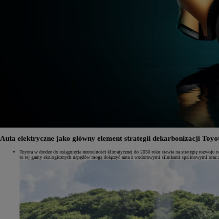
Auta elektryczne jako główny element strategii dekarbonizacji Toyo
Toyota w drodze do osiągnięcia neutralności klimatycznej do 2050 roku stawia na strategię rozwoju
to tej gamy ekologicznych napędów mogą dołączyć auta z wodorowymi silnikami spalinowymi oraz 