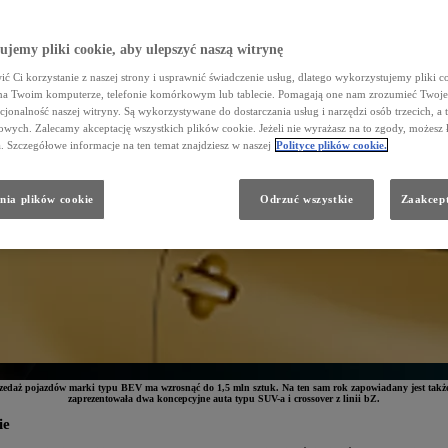
jemy pliki cookie, aby ulepszyć naszą witrynę
ć Ci korzystanie z naszej strony i usprawnić świadczenie usług, dlatego wykorzystujemy pliki co
na Twoim komputerze, telefonie komórkowym lub tablecie. Pomagają one nam zrozumieć Twoje 
cjonalność naszej witryny. Są wykorzystywane do dostarczania usług i narzędzi osób trzecich, a 
wych. Zalecamy akceptację wszystkich plików cookie. Jeżeli nie wyrażasz na to zgody, możesz 
a. Szczegółowe informacje na ten temat znajdziesz w naszej
Polityce plików cookie.
nia plików cookie
Odrzuć wszystkie
Zaakcept
zedaż pojazdów marki typu BEV ma wzrosnąć do 1,5 mln sztuk. Na ten sam rok zapowiadany jest także
zaprezentowała dwa koncepcyjne auta typu SUV-a i crossover z linii bZ.
ie