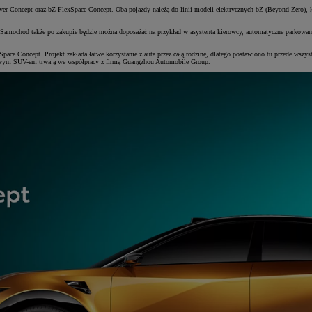
ver Concept oraz bZ FlexSpace Concept. Oba pojazdy należą do linii modeli elektrycznych bZ (Beyond Zero),
Samochód także po zakupie będzie można doposażać na przykład w asystenta kierowcy, automatyczne parkowanie
ace Concept. Projekt zakłada łatwe korzystanie z auta przez całą rodzinę, dlatego postawiono tu przede wsz
 nowym SUV-em trwają we współpracy z firmą Guangzhou Automobile Group.