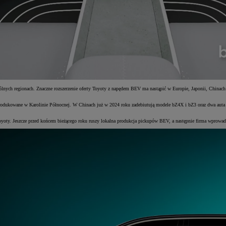
ólnych regionach. Znaczne rozszerzenie oferty Toyoty z napędem BEV ma nastąpić w Europie, Japonii, Chinach 
rodukowane w Karolinie Północnej. W Chinach już w 2024 roku zadebiutują modele bZ4X i bZ3 oraz dwa auta el
Toyoty. Jeszcze przed końcem bieżącego roku ruszy lokalna produkcja pickupów BEV, a następnie firma wprow