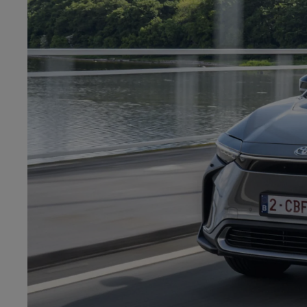
Od
105 300 zł
Corolla Hatchback
HYBRID