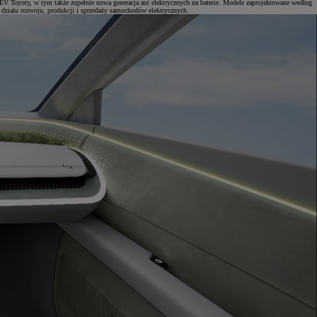
EV Toyoty, w tym także zupełnie nowa generacja aut elektrycznych na baterie. Modele zaprojektowane według
działu rozwoju, produkcji i sprzedaży samochodów elektrycznych.