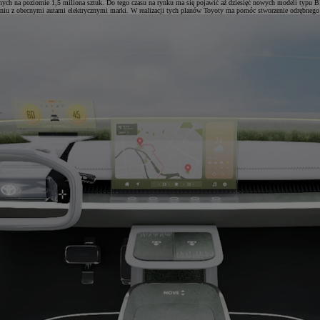
nych na poziomie 1,5 miliona sztuk. Do tego czasu na rynku ma się pojawić aż dziesięć nowych modeli typu B
aniu z obecnymi autami elektrycznymi marki. W realizacji tych planów Toyoty ma pomóc stworzenie odrębnego 