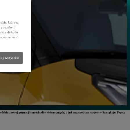
okie, które są
potrzeby i
także służą do
łatwo zmienić
uj wszystkie
 debiut nowej generacji samochodów elektrycznych, a już teraz podczas targów w Szanghaju Toyota