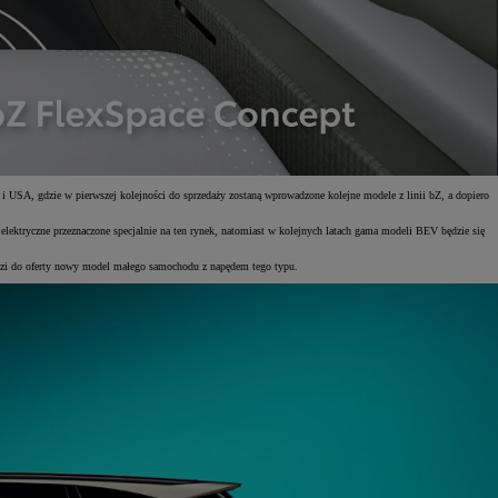
i USA, gdzie w pierwszej kolejności do sprzedaży zostaną wprowadzone kolejne modele z linii bZ, a dopiero
ektryczne przeznaczone specjalnie na ten rynek, natomiast w kolejnych latach gama modeli BEV będzie się
adzi do oferty nowy model małego samochodu z napędem tego typu.