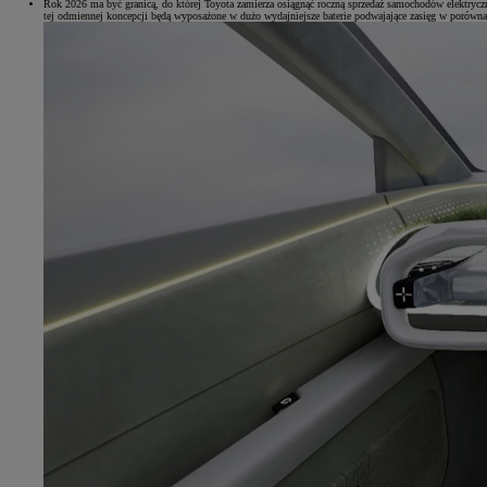
Rok 2026 ma być granicą, do której Toyota zamierza osiągnąć roczną sprzedaż samochodów elektrycz
tej odmiennej koncepcji będą wyposażone w dużo wydajniejsze baterie podwajające zasięg w porówn