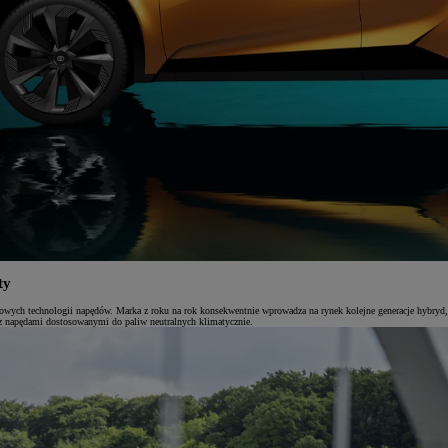
ty
 nowych technologii napędów. Marka z roku na rok konsekwentnie wprowadza na rynek kolejne generacje hybryd, 
z napędami dostosowanymi do paliw neutralnych klimatycznie.