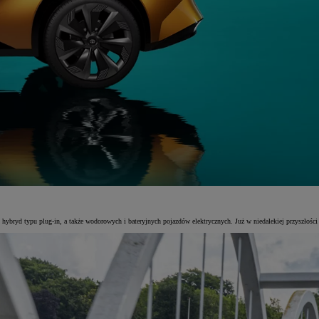
hybryd typu plug-in, a także wodorowych i bateryjnych pojazdów elektrycznych. Już w niedalekiej przyszłości