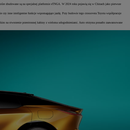
 które zbudowane są na specjalnej platformie eTNGA. W 2024 roku pojawią się w Chinach jako pierwsze
 czy inne inteligentne funkcje wspomagające jazdę. Przy budowie tego crossovera Toyota współpracuje
ystkim na stworzenie przestronnej kabiny z wieloma udogodnieniami. Auto otrzyma ponadto zaawansowane