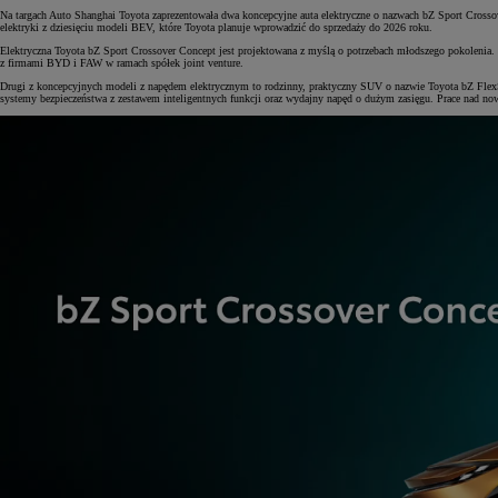
Na targach Auto Shanghai Toyota zaprezentowała dwa koncepcyjne auta elektryczne o nazwach bZ Sport Crosso
elektryki z dziesięciu modeli BEV, które Toyota planuje wprowadzić do sprzedaży do 2026 roku.
Elektryczna Toyota bZ Sport Crossover Concept jest projektowana z myślą o potrzebach młodszego pokolenia. 
z firmami BYD i FAW w ramach spółek joint venture.
Drugi z koncepcyjnych modeli z napędem elektrycznym to rodzinny, praktyczny SUV o nazwie Toyota bZ FlexSp
systemy bezpieczeństwa z zestawem inteligentnych funkcji oraz wydajny napęd o dużym zasięgu. Prace nad