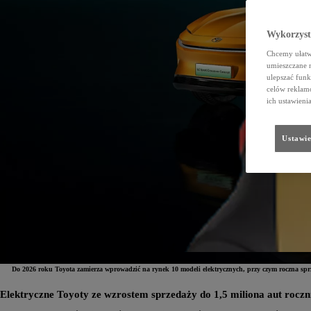
Wykorzystu
Chcemy ułatwi
umieszczane 
ulepszać funk
celów reklamo
ich ustawieni
Ustawie
Do 2026 roku Toyota zamierza wprowadzić na rynek 10 modeli elektrycznych, przy czym roczna spr
Elektryczne Toyoty ze wzrostem sprzedaży do 1,5 miliona aut roczn