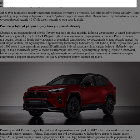
również w baterie bipolarne, testuje system wymiennych baterii do pojazdów użytkowych oraz poszukuje
innowacyjnych technologii magazynowania energii.
Już w tym momencie zostały rozpoczęte pierwsze inwestycje o wartości 5,6 mld dolarów. Nowe zakłady i linie
produkcyjne powstaną w Japonii i Stanach Zjednoczonych do roku 2026. Dzięki temu Toyota będzie w stanie
wyprodukować łącznie 40 GWh baterii rocznie w obu tych krajach.
Produkcja hybryd plug-in Toyoty trwa już przeszło dekadę
Obecnie w międzynarodowej ofercie Toyoty znajdują się dwa modele, które są wyposażone w napęd hybrydowy
ładowany z gniazdka. Są to RAV4 Plug-in Hybrid oraz najnowsza, piąta generacja modelu Prius. Koncern
ma bogate, ponad 10-letnie doświadczenie w produkcji samochodów wyposażonych w tego rodzaju napęd. Ich
unikalnym atutem jest wykorzystanie sprawdzonej technologii hybrydowej full hybrid, którą Toyota rozwijała
od 1992 roku i przetestowała na ponad 20 milionach hybryd sprzedanych na całym świecie. Hybrydy typu
plug-in mają możliwość jazdy w trybie elektrycznym bez emisji, wykorzystując energię jedynie z ładowarki,
lub w zwyczajnym trybie hybrydowym, gdzie energia odzyskiwana podczas hamowania pozwala na częste
korzystanie z napędu elektrycznego, tak jak w przypadku innych hybryd tej marki.
Pierwszy model Priusa Plug-in Hybrid został wprowadzony na rynek w 2012 roku i stanowił rozwinięcie
koncepcji trzeciej generacji Priusa. Samochód ten był wyposażony w hybrydowy napęd o łącznej mocy
134 KM, a opierał się na silniku o pojemności 1,8 litra. Jego bateria litowo-jonowa miała pojemność 4,4