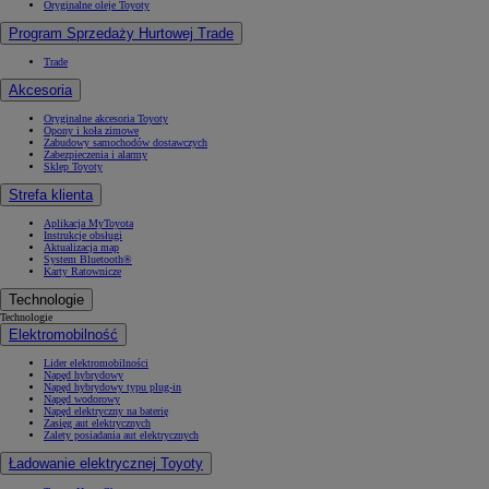
Oryginalne oleje Toyoty
Program Sprzedaży Hurtowej Trade
Trade
Akcesoria
Oryginalne akcesoria Toyoty
Opony i koła zimowe
Zabudowy samochodów dostawczych
Zabezpieczenia i alarmy
Sklep Toyoty
Strefa klienta
Aplikacja MyToyota
Instrukcje obsługi
Aktualizacja map
System Bluetooth®
Karty Ratownicze
Technologie
Technologie
Elektromobilność
Lider elektromobilności
Napęd hybrydowy
Napęd hybrydowy typu plug-in
Napęd wodorowy
Napęd elektryczny na baterię
Zasięg aut elektrycznych
Zalety posiadania aut elektrycznych
Ładowanie elektrycznej Toyoty