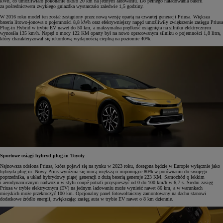
kWh, co umożliwiało pokonanie około 20 km na jednym ładowaniu. Do pełnego naładowania baterii
za pośrednictwem zwykłego gniazdka wystarczało zaledwie 1,5 godziny.
W 2016 roku model ten został zastąpiony przez nową wersję opartą na czwartej generacji Priusa. Większa
bateria litowo-jonowa o pojemności 8,8 kWh oraz efektywniejszy napęd umożliwiły zwiększenie zasięgu Priusa
Plug-in Hybrid w trybie EV nawet do 50 km, a maksymalna prędkość osiągnięta na silniku elektrycznym
wynosiła 135 km/h. Napęd o mocy 122 KM oparty był na nowo opracowanym silniku o pojemności 1,8 litra,
który charakteryzował się rekordową wydajnością cieplną na poziomie 40%.
Sportowe osiągi hybryd plug-in Toyoty
Najnowsza odsłona Priusa, która pojawi się na rynku w 2023 roku, dostępna będzie w Europie wyłącznie jako
hybryda plug-in. Nowy Prius wyróżnia się mocą większą o imponujące 80% w porównaniu do swojego
poprzednika, a układ hybrydowy piątej generacji z dużą baterią generuje 223 KM. Samochód o lekkim
i aerodynamicznym nadwoziu w stylu coupé potrafi przyspieszyć od 0 do 100 km/h w 6,7 s. Średni zasięg
Priusa w trybie elektrycznym (EV) na jednym ładowaniu może wynieść nawet 86 km, a w warunkach
miejskich może przekroczyć 100 km. Opcjonalny panel fotowoltaiczny zamontowany na dachu stanowi
dodatkowe źródło energii, zwiększając zasięg auta w trybie EV nawet o 8 km dziennie.