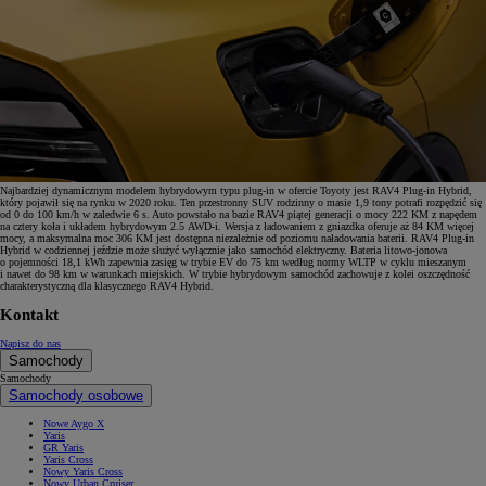
Najbardziej dynamicznym modelem hybrydowym typu plug-in w ofercie Toyoty jest RAV4 Plug-in Hybrid,
który pojawił się na rynku w 2020 roku. Ten przestronny SUV rodzinny o masie 1,9 tony potrafi rozpędzić się
od 0 do 100 km/h w zaledwie 6 s. Auto powstało na bazie RAV4 piątej generacji o mocy 222 KM z napędem
na cztery koła i układem hybrydowym 2.5 AWD-i. Wersja z ładowaniem z gniazdka oferuje aż 84 KM więcej
mocy, a maksymalna moc 306 KM jest dostępna niezależnie od poziomu naładowania baterii. RAV4 Plug-in
Hybrid w codziennej jeździe może służyć wyłącznie jako samochód elektryczny. Bateria litowo-jonowa
o pojemności 18,1 kWh zapewnia zasięg w trybie EV do 75 km według normy WLTP w cyklu mieszanym
i nawet do 98 km w warunkach miejskich. W trybie hybrydowym samochód zachowuje z kolei oszczędność
charakterystyczną dla klasycznego RAV4 Hybrid.
Kontakt
Napisz do nas
Samochody
Samochody
Samochody osobowe
Nowe Aygo X
Yaris
GR Yaris
Yaris Cross
Nowy Yaris Cross
Nowy Urban Cruiser