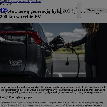
Przejdź do głównej zawartości
(Press Enter)
11 maja 2023
Toyota z nową generacją hybryd plug-in o zasięgu
Otwórz menu
200 km w trybie EV
Nowa generacja hybryd plug-in, którą Toyota wprowadzi niebawem na rynek, będzie mogła pochwalić
się imponującym zasięgiem w trybie elektrycznym wynoszącym ponad 200 km na jednym ładowaniu.
W ten sposób gama producenta poszerzy się o praktyczne auta elektryczne typu range extender.
Zasięg 200 km hybryd plug-in
Najbliższe plany Toyoty w strategii dekarbonizacji dotyczą między innymi wprowadzenia do sprzedaży całej
gamy aut z napędem hybrydowym typu plug-in nowej generacji. Wydajniejsza technologia baterii znacznie