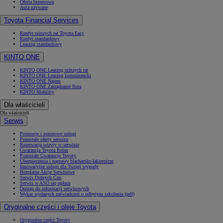
Oferta biznesowa
Auta używane
Toyota Financial Services
Kredyt niższych rat Toyota Easy
Kredyt standardowy
Leasing standardowy
KINTO ONE
KINTO ONE Leasing niższych rat
KINTO ONE Leasing konsumencki
KINTO ONE Najem
KINTO ONE Zarządzanie flotą
KINTO Mobility
Dla właścicieli
Dla właścicieli
Serwis
Promocje i sezonowe usługi
Pozostałe oferty serwisu
Rezerwacja wizyty w serwisie
Gwarancja Toyota Relax
Pozostałe Gwarancje Toyoty
Ubezpieczenia i naprawy blacharsko-lakiernicze
Innowacyjne usługi dla Twojej wygody
Bezpłatne Akcje Serwisowe
Serwis Dobrych Cen
Serwis w ASO się opłaca
Dostęp do informacji serwisowych
Wykaz wydanych zaświadczeń o odbytym szkoleniu (pdf)
Oryginalne części i oleje Toyota
Oryginalne części Toyoty