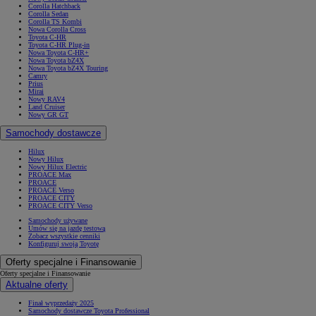
Corolla Hatchback
Corolla Sedan
Corolla TS Kombi
Nowa Corolla Cross
Toyota C-HR
Toyota C-HR Plug-in
Nowa Toyota C-HR+
Nowa Toyota bZ4X
Nowa Toyota bZ4X Touring
Camry
Prius
Mirai
Nowy RAV4
Land Cruiser
Nowy GR GT
Samochody dostawcze
Hilux
Nowy Hilux
Nowy Hilux Electric
PROACE Max
PROACE
PROACE Verso
PROACE CITY
PROACE CITY Verso
Samochody używane
Umów się na jazdę testową
Zobacz wszystkie cenniki
Konfiguruj swoją Toyotę
Oferty specjalne i Finansowanie
Oferty specjalne i Finansowanie
Aktualne oferty
Finał wyprzedaży 2025
Samochody dostawcze Toyota Professional